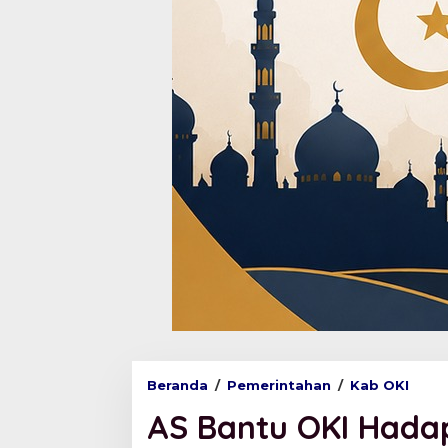
Beranda
/
Pemerintahan
/
Kab OKI
A
S
AS Bantu OKI Hadap
B
a