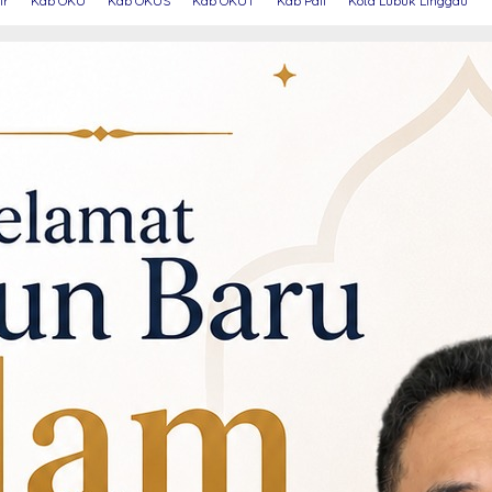
ir
Kab OKU
Kab OKUS
Kab OKUT
Kab Pali
Kota Lubuk Linggau