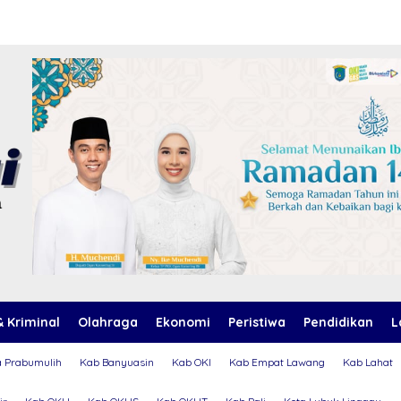
 Kriminal
Olahraga
Ekonomi
Peristiwa
Pendidikan
L
a Prabumulih
Kab Banyuasin
Kab OKI
Kab Empat Lawang
Kab Lahat