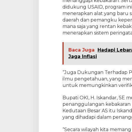
menanggapi kebakaran. Sert
didukung USAID, program in
menerapkan alat yang baru
daerah dan pemangku kepent
mana saja yang rentan kebaka
menerapkan sistem peringatan
Baca Juga
Hadapi Lebar
Jaga Inflasi
“Juga Dukungan Terhadap Pr
ilmu pengetahuan, yang me
untuk memungkinkan verifik
Bupati OKI, H. Iskandar, S
penanggulangan kebakaran l
Kedutaan Besar AS itu Iskan
yang dihadapi dalam penangg
“Secara wilayah kita memang 