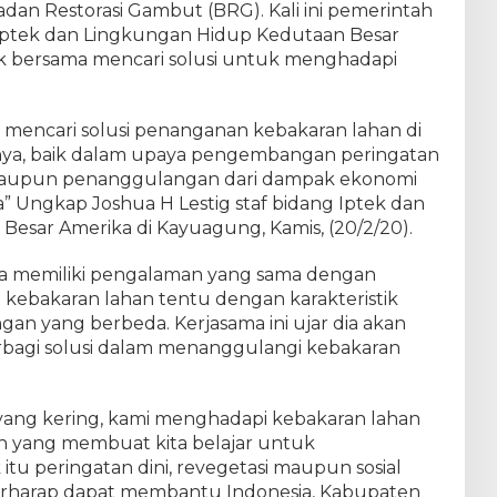
an Restorasi Gambut (BRG). Kali ini pemerintah
o Iptek dan Lingkungan Hidup Kedutaan Besar
k bersama mencari solusi untuk menghadapi
mencari solusi penanganan kebakaran lahan di
snya, baik dalam upaya pengembangan peringatan
) maupun penanggulangan dari dampak ekonomi
” Ungkap Joshua H Lestig staf bidang Iptek dan
esar Amerika di Kayuagung, Kamis, (20/2/20).
 memiliki pengalaman yang sama dengan
kebakaran lahan tentu dengan karakteristik
an yang berbeda. Kerjasama ini ujar dia akan
rbagi solusi dalam menanggulangi kebakaran
a yang kering, kami menghadapi kebakaran lahan
n yang membuat kita belajar untuk
u peringatan dini, revegetasi maupun sosial
erharap dapat membantu Indonesia, Kabupaten