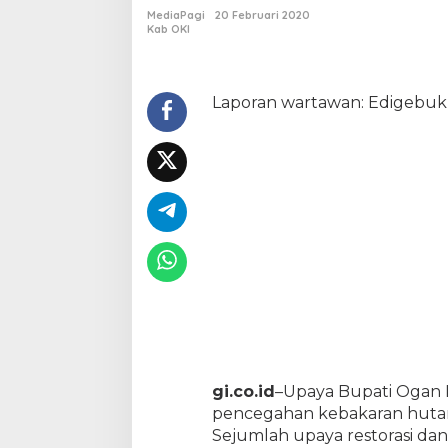
n
MediaPagi
20 Februari 2020
t
Kab OKI
u
O
K
I
Laporan wartawan: Edigebuk
H
a
d
a
p
i
K
a
r
h
u
t
l
a
h
2
gi.co.id
–Upaya Bupati Ogan K
0
pencegahan kebakaran hutan
2
Sejumlah upaya restorasi da
0