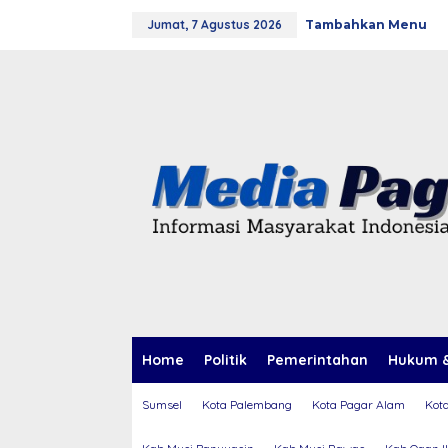
L
Jumat, 7 Agustus 2026
Tambahkan Menu
e
w
a
t
i
k
e
k
o
n
t
e
n
Home
Politik
Pemerintahan
Hukum &
Sumsel
Kota Palembang
Kota Pagar Alam
Kot