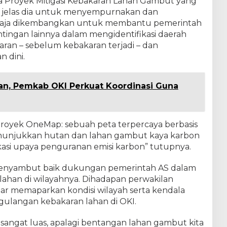
a Proyek Mitigasi Kebakaran Lahan Gambut yang
i jelas dia untuk menyempurnakan dan
 saja dikembangkan untuk membantu pemerintah
ingan lainnya dalam mengidentifikasi daerah
ran – sebelum kebakaran terjadi – dan
 dini.
an, Pemkab OKI Perkuat Koordinasi Guna
oyek OneMap: sebuah peta terpercaya berbasis
nunjukkan hutan dan lahan gambut kaya karbon
asi upaya penguranan emisi karbon” tutupnya.
E menyambut baik dukungan pemerintah AS dalam
ahan di wilayahnya. Dihadapan perwakilan
dar memaparkan kondisi wilayah serta kendala
ulangan kebakaran lahan di OKI.
sangat luas, apalagi bentangan lahan gambut kita