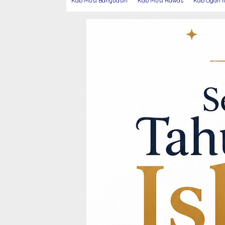
Kab Musi Banyuasin
Kab Musi Rawas
Kab Ogan Il