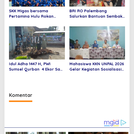
SKK Migas bersama
BRI RO Palembang
Pertamina Hulu Rokan
Salurkan Bantuan Sembako
(PHR) Zona 4 membuka
untuk Panti Asuhan dalam
pendaftaran Program
Momentum HUT ke-27
Beasiswa Hulu Migas Tahun
Serikat Pekerja BRI Wilayah
Akademik 2026/2027
Idul Adha 1447 H, PWI
Mahasiswa KKN UNPAL 2026
Sumsel Qurban 4 Ekor Sapi
Gelar Kegiatan Sosialisasi
dan I Kambing
dan Penyuluhan di Bidang
Pertanian, Manajemen dan
Hukum
Komentar