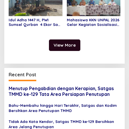
Idul Adha 1447 H, PWI
Mahasiswa KKN UNPAL 2026
Sumsel Qurban 4 Ekor Sapi
Gelar Kegiatan Sosialisasi
dan I Kambing
dan Penyuluhan di Bidang
Pertanian, Manajemen dan
Hukum
View More
Recent Post
Menutup Pengabdian dengan Kerapian, Satgas
TMMD ke-129 Tata Area Persiapan Penutupan
Bahu-Membahu hingga Hari Terakhir, Satgas dan Kodim
Bersihkan Area Penutupan TMMD
Tidak Ada Kata Kendor, Satgas TMMD ke-129 Bersihkan
Area Jelang Penutupan