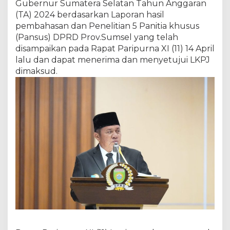
Gubernur Sumatera Selatan Tahun Anggaran
a
(TA) 2024 berdasarkan Laporan hasil
s
pembahasan dan Penelitian 5 Panitia khusus
i
d
(Pansus) DPRD Prov.Sumsel yang telah
a
disampaikan pada Rapat Paripurna XI (11) 14 April
n
lalu dan dapat menerima dan menyetujui LKPJ
M
dimaksud.
e
n
y
e
t
u
j
u
i
L
K
P
J
G
u
b
e
r