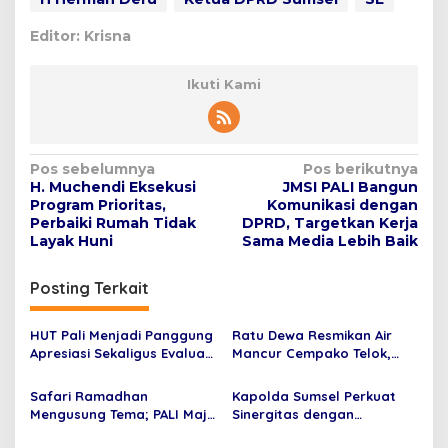
Editor: Krisna
Ikuti Kami
N
Pos sebelumnya
Pos berikutnya
H. Muchendi Eksekusi
JMSI PALI Bangun
a
Program Prioritas,
Komunikasi dengan
v
Perbaiki Rumah Tidak
DPRD, Targetkan Kerja
Layak Huni
Sama Media Lebih Baik
i
g
Posting Terkait
a
s
HUT Pali Menjadi Panggung
Ratu Dewa Resmikan Air
Apresiasi Sekaligus Evaluasi
Mancur Cempako Telok,
i
dalam R
Ikon Baru Palembang
p
Darussalam
Safari Ramadhan
Kapolda Sumsel Perkuat
Mengusung Tema; PALI Maju
Sinergitas dengan
o
untuk Indonesia Emas
Gubernur, Fokus Jaga