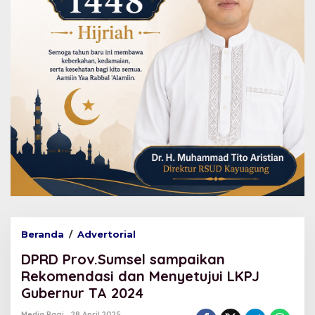
Beranda
/
Advertorial
D
P
DPRD Prov.Sumsel sampaikan
R
D
Rekomendasi dan Menyetujui LKPJ
P
Gubernur TA 2024
r
o
Media Pagi
28 April 2025