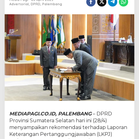
v
Advertorial
,
DPRD
,
Palembang
.
S
u
m
s
e
l
s
a
m
p
a
i
k
a
n
R
e
k
MEDIAPAGI.CO.ID, PALEMBANG
– DPRD
o
Provinsi Sumatera Selatan hari ini (28/4)
m
e
menyampaikan rekomendasi terhadap Laporan
n
Keterangan Pertanggungjawaban (LKPJ)
d