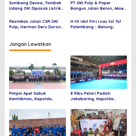
s
Kamtibmas
Sumbang Devisa, Tambak
PT OKI Pulp & Paper
Udang OKI Dipasok Listrik
Bangun Jalan Beton, Akses
Andal
Ekonomi Masyarakat Pasar
Baung Kian Terbuka
Resmikan Jalan CSR OKI
H-10 Idul Fitri ruas tol Tol
Pulp, Herman Deru Dorong
Palembang – Betung
Sinergi Korporasi
difungsikan, Ratu Dewa :
Tingkatkan geliat ekonomi
Palembang Exit Tol daerah
Jangan Lewatkan
Gandus
Pimpin Apel Sabuk
8 Ribu Pelari Padati
Kamtibmas, Kapolda
Jakabaring, Kapolda
Sumsel Ajak Masyarakat
Sumsel Tegaskan Sinergi
Perkuat Persatuan dan
Polri dan Masyarakat
Tolak Provokasi
Lewat Bhayangkara Run
2026