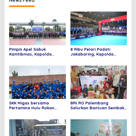
Pimpin Apel Sabuk
8 Ribu Pelari Padati
Kamtibmas, Kapolda
Jakabaring, Kapolda
Sumsel Ajak Masyarakat
Sumsel Tegaskan Sinergi
Perkuat Persatuan dan
Polri dan Masyarakat
Tolak Provokasi
Lewat Bhayangkara Run
2026
SKK Migas bersama
BRI RO Palembang
Pertamina Hulu Rokan
Salurkan Bantuan Sembako
(PHR) Zona 4 membuka
untuk Panti Asuhan dalam
pendaftaran Program
Momentum HUT ke-27
Beasiswa Hulu Migas Tahun
Serikat Pekerja BRI Wilayah
Akademik 2026/2027