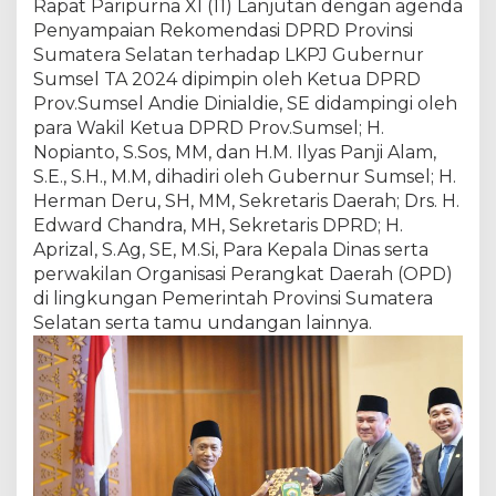
Rapat Paripurna XI (11) Lanjutan dengan agenda
n
Penyampaian Rekomendasi DPRD Provinsi
u
Sumatera Selatan terhadap LKPJ Gubernur
r
T
Sumsel TA 2024 dipimpin oleh Ketua DPRD
A
Prov.Sumsel Andie Dinialdie, SE didampingi oleh
2
para Wakil Ketua DPRD Prov.Sumsel; H.
0
Nopianto, S.Sos, MM, dan H.M. Ilyas Panji Alam,
2
S.E., S.H., M.M, dihadiri oleh Gubernur Sumsel; H.
4
Herman Deru, SH, MM, Sekretaris Daerah; Drs. H.
Edward Chandra, MH, Sekretaris DPRD; H.
Aprizal, S.Ag, SE, M.Si, Para Kepala Dinas serta
perwakilan Organisasi Perangkat Daerah (OPD)
di lingkungan Pemerintah Provinsi Sumatera
Selatan serta tamu undangan lainnya.