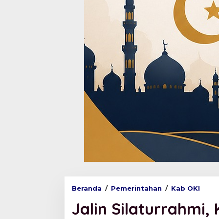
Beranda
/
Pemerintahan
/
Kab OKI
J
a
Jalin Silaturrahmi
l
i