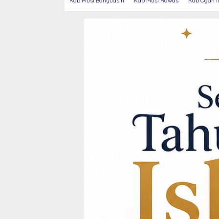
Kab Musi Banyuasin
Kab Musi Rawas
Kab Ogan Il