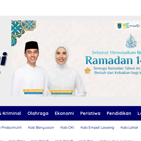
 Kriminal
Olahraga
Ekonomi
Peristiwa
Pendidikan
L
a Prabumulih
Kab Banyuasin
Kab OKI
Kab Empat Lawang
Kab Lahat