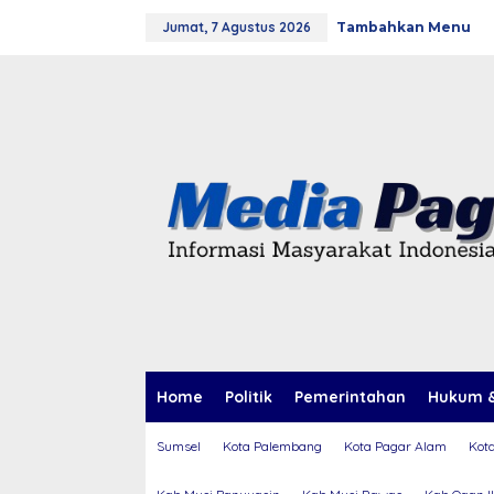
L
Jumat, 7 Agustus 2026
Tambahkan Menu
e
w
a
t
i
k
e
k
o
n
t
e
n
Home
Politik
Pemerintahan
Hukum &
Sumsel
Kota Palembang
Kota Pagar Alam
Kot