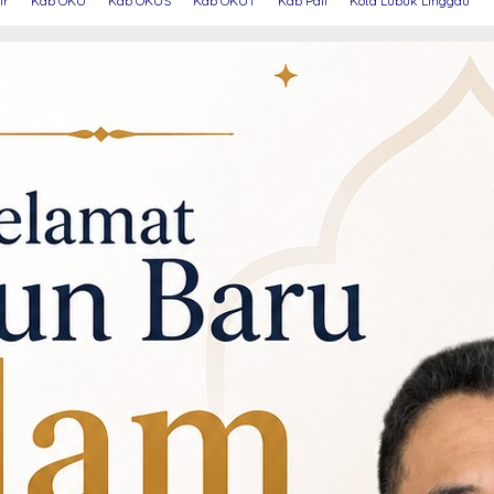
ir
Kab OKU
Kab OKUS
Kab OKUT
Kab Pali
Kota Lubuk Linggau