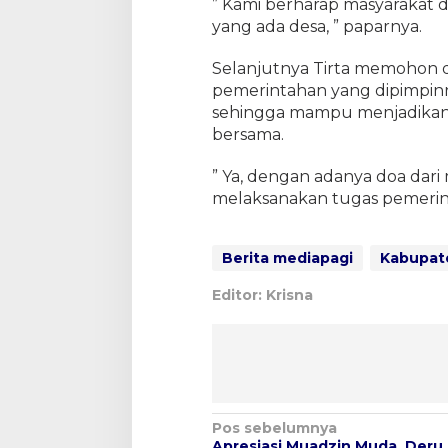
” Kami berharap masyarakat
yang ada desa, ” paparnya.
Selanjutnya Tirta memohon d
pemerintahan yang dipimpin
sehingga mampu menjadikan 
bersama.
” Ya, dengan adanya doa dar
melaksanakan tugas pemerinta
Berita mediapagi
Kabupat
Editor: Krisna
N
Pos sebelumnya
Apresiasi Muadzin Muda, Deru