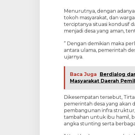
h
a
Menurutnya, dengan adanya s
n
tokoh masyarakat, dan warg
1
terciptanya situasi kondusif
4
menjadi desa yang aman, tent
4
6
H
” Dengan demikian maka perl
antara ulama, pemerintah des
ujarnya.
Baca Juga
Berdialog dan
Masyarakat Daerah Pemi
Dikesempatan tersebut, Tir
pemerintah desa yang akan d
pembangunan infra struktur
tambahan untuk ibu hamil, ba
angka stunting serta berbaga