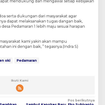
 dapat mendukung dan mengawal setiap kebijakan
oa serta dukungan dari masyarakat agar
nya dapat melaksanakan tugas dangan baik,
desa Pedamaran 1 lebih maju sesuai harapan
i masyarakat kami yakin akan mampu
han ini dengan baik, ” tegasnya.(Indra S)
en oki
Pedamaran
Ikuti Kami
Pos berikutnya
 Serahkan
Sambut Kapolres Baru, Eko Subiyanto,