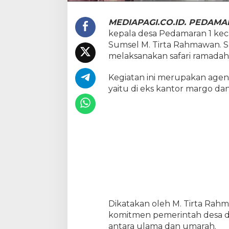
r
a
MEDIAPAGI.CO.ID. PEDAM
n
kepala desa Pedamaran 1 ke
1
L
Sumsel M. Tirta Rahmawan. S
a
melaksanakan safari ramadaha
k
s
Kegiatan ini merupakan agend
a
yaitu di eks kantor margo da
n
a
k
a
n
S
a
f
a
r
i
R
a
Dikatakan oleh M. Tirta Rahm
m
komitmen pemerintah desa 
a
antara ulama dan umarah.
d