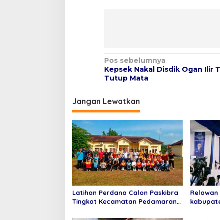
N
Pos sebelumnya
Kepsek Nakal Disdik Ogan Ilir 
a
Tutup Mata
v
i
Jangan Lewatkan
g
a
s
i
p
o
Latihan Perdana Calon Paskibra
Relawan 
s
Tingkat Kecamatan Pedamaran
kabupate
Tahun 2026 Resmi Dimulai
Bupati Ap
Iskandar