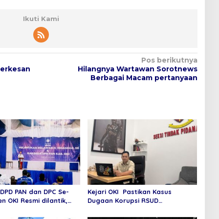
Ikuti Kami
Pos berikutnya
Terkesan
Hilangnya Wartawan Sorotnews
Berbagai Macam pertanyaan
DPD PAN dan DPC Se-
Kejari OKI Pastikan Kasus
n OKI Resmi dilantik,
Dugaan Korupsi RSUD
resiasi Kontribusi
Kayuagung Terus Berjalan, Masih
 SE
Tunggu Hasil Perhitungan