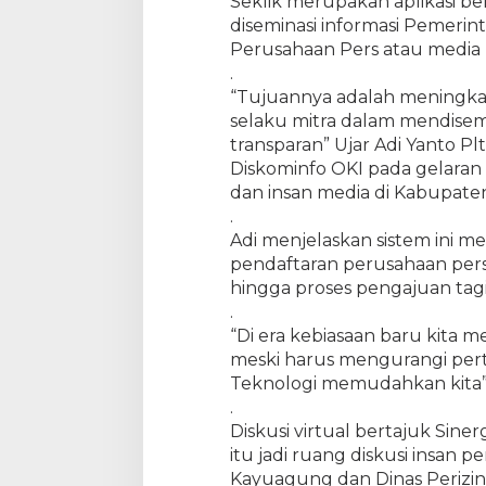
Seklik merupakan aplikasi be
E
diseminasi informasi Pemer
r
Perusahaan Pers atau media 
a
K
.
e
“Tujuannya adalah meningka
b
selaku mitra dalam mendisemin
i
transparan” Ujar Adi Yanto P
a
Diskominfo OKI pada gelaran 
s
a
dan insan media di Kabupaten 
a
.
n
Adi menjelaskan sistem ini m
B
pendaftaran perusahaan pers, 
a
r
hingga proses pengajuan ta
u
.
“Di era kebiasaan baru kita m
meski harus mengurangi pert
Teknologi memudahkan kita” 
.
Diskusi virtual bertajuk Sine
itu jadi ruang diskusi insan
Kayuagung dan Dinas Perizi