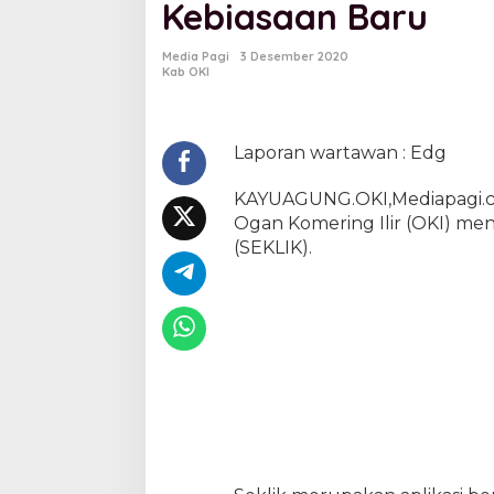
Kebiasaan Baru
n
I
n
Media Pagi
3 Desember 2020
f
Kab OKI
o
r
m
a
Laporan wartawan : Edg
t
i
KAYUAGUNG.OKI,Mediapagi.co
f
Ogan Komering Ilir (OKI) me
d
(SEKLIK).
e
n
g
a
n
S
E
K
L
I
K
d
i