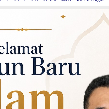
ir
Kab OKU
Kab OKUS
Kab OKUT
Kab Pali
Kota Lubuk Linggau