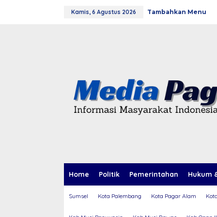
L
Kamis, 6 Agustus 2026
Tambahkan Menu
e
w
a
t
i
k
e
k
o
n
t
e
n
Home
Politik
Pemerintahan
Hukum &
Sumsel
Kota Palembang
Kota Pagar Alam
Kot