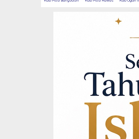
Kab Musi Banyuasin
Kab Musi Rawas
Kab Ogan Il