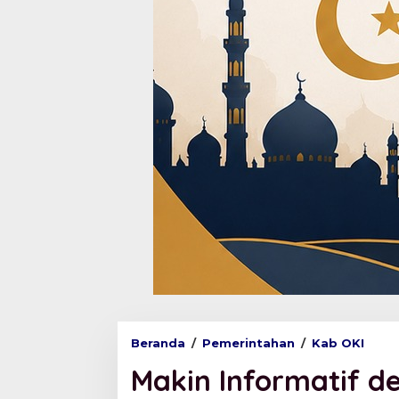
Beranda
/
Pemerintahan
/
Kab OKI
M
a
Makin Informatif d
k
i