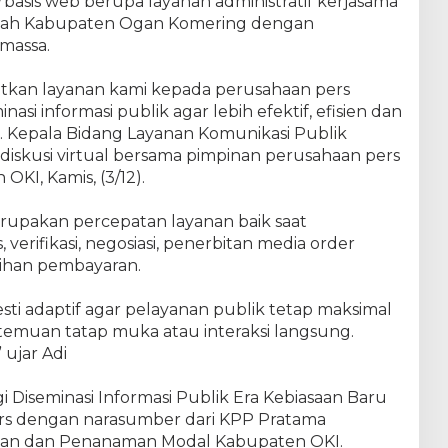
rbasis web berupa layanan administratif kerjasama
intah Kabupaten Ogan Komering dengan
massa.
tkan layanan kami kepada perusahaan pers
asi informasi publik agar lebih efektif, efisien dan
lt. Kepala Bidang Layanan Komunikasi Publik
diskusi virtual bersama pimpinan perusahaan pers
OKI, Kamis, (3/12).
erupakan percepatan layanan baik saat
verifikasi, negosiasi, penerbitan media order
gihan pembayaran.
esti adaptif agar pelayanan publik tetap maksimal
emuan tatap muka atau interaksi langsung.
ujar Adi
rgi Diseminasi Informasi Publik Era Kebiasaan Baru
 pers dengan narasumber dari KPP Pratama
nan dan Penanaman Modal Kabupaten OKI.