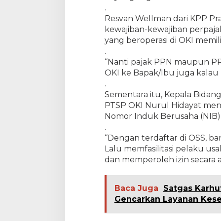
.
Resvan Wellman dari KPP P
kewajiban-kewajiban perpajak
yang beroperasi di OKI memi
.
“Nanti pajak PPN maupun PP
OKI ke Bapak/Ibu juga kala
.
Sementara itu, Kepala Bidan
PTSP OKI Nurul Hidayat men
Nomor Induk Berusaha (NIB) d
.
“Dengan terdaftar di OSS, b
Lalu memfasilitasi pelaku 
dan memperoleh izin secara a
Baca Juga
Satgas Karhu
Gencarkan Layanan Kes