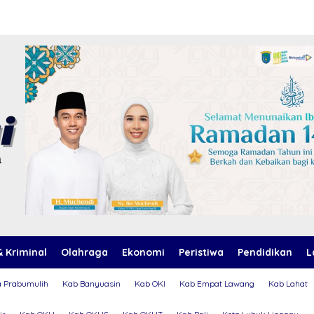
 Kriminal
Olahraga
Ekonomi
Peristiwa
Pendidikan
L
a Prabumulih
Kab Banyuasin
Kab OKI
Kab Empat Lawang
Kab Lahat