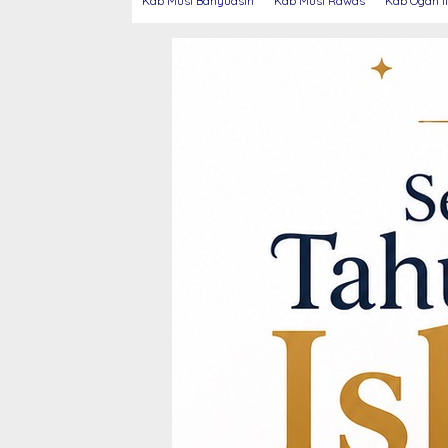
Kab Musi Banyuasin
Kab Musi Rawas
Kab Ogan Il