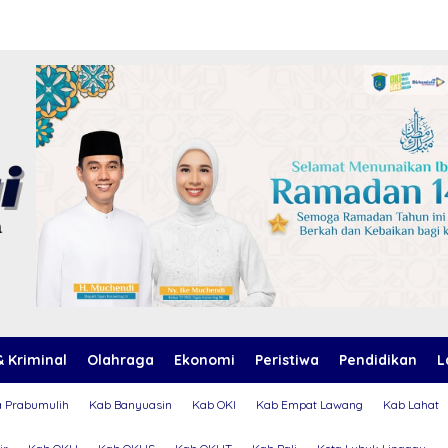
 Kriminal
Olahraga
Ekonomi
Peristiwa
Pendidikan
L
a Prabumulih
Kab Banyuasin
Kab OKI
Kab Empat Lawang
Kab Lahat