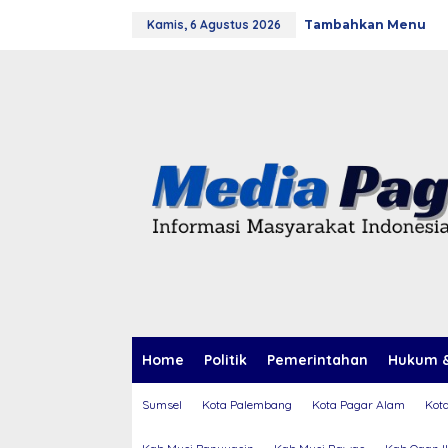
L
Kamis, 6 Agustus 2026
Tambahkan Menu
e
w
a
t
i
k
e
k
o
n
t
e
n
Home
Politik
Pemerintahan
Hukum &
Sumsel
Kota Palembang
Kota Pagar Alam
Kot