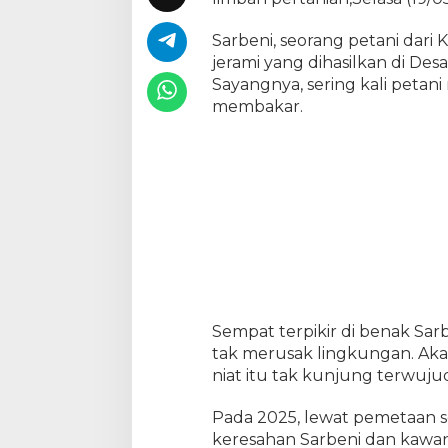
a
m
Sarbeni, seorang petani dari
a
jerami yang dihasilkan di De
h
Sayangnya, sering kali petan
L
membakar.
i
n
g
k
u
n
g
a
n
Sempat terpikir di benak Sar
tak merusak lingkungan. Ak
niat itu tak kunjung terwuju
Pada 2025, lewat pemetaan s
keresahan Sarbeni dan kawan