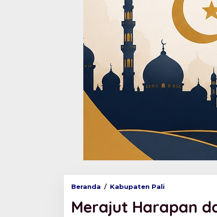
Beranda
/
Kabupaten Pali
M
e
Merajut Harapan da
r
a