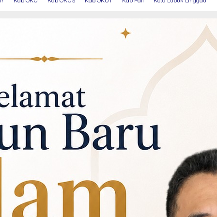
ir
Kab OKU
Kab OKUS
Kab OKUT
Kab Pali
Kota Lubuk Linggau