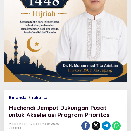
Beranda
/
jakarta
M
u
Muchendi Jemput Dukungan Pusat
c
h
untuk Akselerasi Program Prioritas
e
n
Media Pagi
12 Desember 2025
Jakarta
d