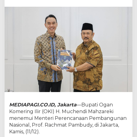
i
J
e
m
p
u
t
D
u
k
u
n
g
a
n
P
u
s
a
MEDIAPAGI.CO.ID, Jakarta
—Bupati Ogan
t
Komering Ilir (OKI) H. Muchendi Mahzareki
u
menemui Menteri Perencanaan Pembangunan
n
Nasional, Prof. Rachmat Pambudy, di Jakarta,
t
u
Kamis, (11/12).
k