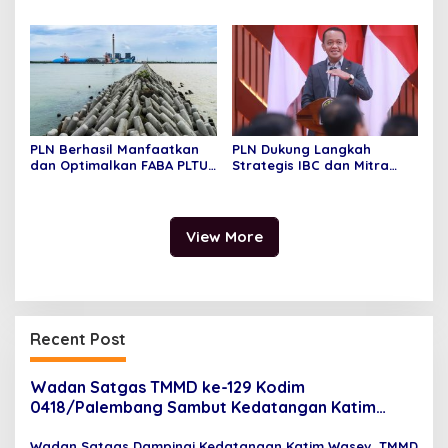
TNI-Polri 2026 Bersama
KUR dan Penyerapan Bulog
Presiden RI
bagi Petani Jagung
PLN Berhasil Manfaatkan
PLN Dukung Langkah
dan Optimalkan FABA PLTU,
Strategis IBC dan Mitra
Gerakkan Ekonomi Sirkuler
untuk Percepat Hilirisasi
dan Berkelanjutan
Industri Baterai
Terintegrasi Nasional
View More
Recent Post
Wadan Satgas TMMD ke-129 Kodim
0418/Palembang Sambut Kedatangan Katim
Wasev di Bandara SMB II
Wadan Satgas Dampingi Kedatangan Katim Wasev, TMMD