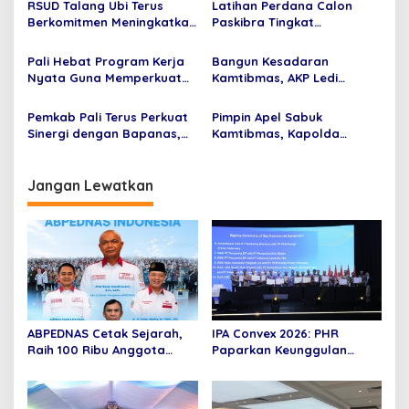
RSUD Talang Ubi Terus
Latihan Perdana Calon
o
ditetapkan
Sepanjang Jalan Tersebut
Berkomitmen Meningkatkan
Paskibra Tingkat
s
Kualitas Kepada
Kecamatan Pedamaran
Masyarakat dengan
Tahun 2026 Resmi Dimulai
Pali Hebat Program Kerja
Bangun Kesadaran
Menghadirkan Kanal
Nyata Guna Memperkuat
Kamtibmas, AKP Ledi
Pengaduan Resmi
Sinergi dan Kolaborasi
Berikan Penyuluhan Hukum
dalam Mewujudkan
pada TMMD ke-129 Kodim
Pemkab Pali Terus Perkuat
Pimpin Apel Sabuk
Birokrasi yang Profesional
0418/Palembang
Sinergi dengan Bapanas,
Kamtibmas, Kapolda
dalam Mendukung
Sumsel Ajak Masyarakat
Ketahanan Pangan dan
Perkuat Persatuan dan
Pengendalian Inflansi
Tolak Provokasi
Jangan Lewatkan
ABPEDNAS Cetak Sejarah,
IPA Convex 2026: PHR
Raih 100 Ribu Anggota
Paparkan Keunggulan
Bertepatan Hari Lahir
Operasi dan Inovasi untuk
Pancasila 2026
Mencapai Prestasi Produksi
Regional 1 Sumatra