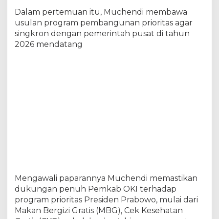
A
Dalam pertemuan itu, Muchendi membawa
k
usulan program pembangunan prioritas agar
s
singkron dengan pemerintah pusat di tahun
e
l
2026 mendatang
e
r
a
s
i
P
r
o
g
r
a
m
P
r
i
Mengawali paparannya Muchendi memastikan
o
dukungan penuh Pemkab OKI terhadap
r
program prioritas Presiden Prabowo, mulai dari
i
t
Makan Bergizi Gratis (MBG), Cek Kesehatan
a