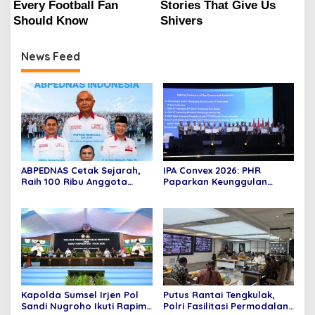
News Feed
ABPEDNAS Cetak Sejarah,
IPA Convex 2026: PHR
Raih 100 Ribu Anggota
Paparkan Keunggulan
Bertepatan Hari Lahir
Operasi dan Inovasi untuk
Pancasila 2026
Mencapai Prestasi Produksi
Regional 1 Sumatra
Kapolda Sumsel Irjen Pol
Putus Rantai Tengkulak,
Sandi Nugroho Ikuti Rapim
Polri Fasilitasi Permodalan