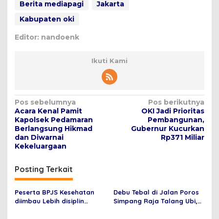
Berita mediapagi
Jakarta
Kabupaten oki
Editor: nandoenk
Ikuti Kami
N
Pos sebelumnya
Pos berikutnya
Acara Kenal Pamit
OKI Jadi Prioritas
a
Kapolsek Pedamaran
Pembangunan,
v
Berlangsung Hikmad
Gubernur Kucurkan
dan Diwarnai
Rp371 Miliar
i
Kekeluargaan
g
Posting Terkait
a
s
Peserta BPJS Kesehatan
Debu Tebal di Jalan Poros
i
diimbau Lebih disiplin
Simpang Raja Talang Ubi,
p
Menjalani Kontrol Rawat
Setiap Hari dihirup Warga
Jalan Sesuai Jadwal yang
yang Bermukim di