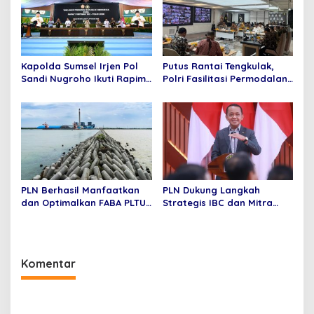
Kapolda Sumsel Irjen Pol
Putus Rantai Tengkulak,
Sandi Nugroho Ikuti Rapim
Polri Fasilitasi Permodalan
TNI-Polri 2026 Bersama
KUR dan Penyerapan Bulog
Presiden RI
bagi Petani Jagung
PLN Berhasil Manfaatkan
PLN Dukung Langkah
dan Optimalkan FABA PLTU,
Strategis IBC dan Mitra
Gerakkan Ekonomi Sirkuler
untuk Percepat Hilirisasi
dan Berkelanjutan
Industri Baterai
Terintegrasi Nasional
Komentar