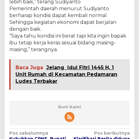
lebih baik,” terang Sudiyanto
t
Pemerintah daerah menurut Sudiyanto
r
berharap kondisi dapat kembali normal.
i
b
Sehingga kegiatan ekonomi dapat berjalan
u
dengan baik.
s
“Saya tahu kondisi ini berat tapi kita ingin bapak
i
ibu tetap kerja keras sesuai bidang masing-
masing,” terangnya.
Baca Juga
Jelang Idul Fitri 1445 H, 1
Unit Rumah di Kecamatan Pedamaran
Ludes Terbakar
Ikuti Kami
N
Pos sebelumnya
Pos berikutnya
Kukuhkan CPNS, Bupati
Klarifikasi Berita diduga