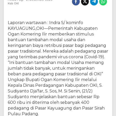
g
Kab OKI
P
a
s
a
Laporan wartawan : Indra S/ kominfo
r
KAYUAGUNG,OKI—Pemerintah Kabupaten
d
Ogan Komering Ilir memberikan stimulus
i
bantuan tambahan modal usaha dan
O
K
keringanan biaya retribusi pasar bagi pedagang
I
pasar tradisional. Mereka adalah pedagang pasar
T
yang terimbas pandemi virus corona (Covid-19).
e
“Ini bantuan tambahan modal Usaha memang
r
jumlah tidak banyak, untuk meringankan
i
m
beban para pedagang pasar tradisional di OKI”
a
Ungkap Bupati Ogan Komering Ilir melalui
T
Kepala Dinas Perdagangan Kabupaten OKI, S.
a
Sudiyanto Dja’far, S. Sos, M. Si Senin, (21/2)
m
b
Sudiyanto menjelaskan bantuan sebesar Rp
a
600 ribu ini diterima oleh sebanyak 400
h
pedagang di Pasar Kayuagung dan Pasar Sirah
a
Pulau Padang.
n