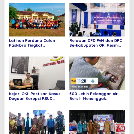
Latihan Perdana Calon
Relawan DPD PAN dan DPC
Paskibra Tingkat
Se-kabupaten OKI Resmi
Kecamatan Pedamaran
dilantik, Bupati Apresiasi
Tahun 2026 Resmi Dimulai
Kontribusi Iskandar SE
Kejari OKI Pastikan Kasus
500 Lebih Pelanggan Air
Dugaan Korupsi RSUD
Bersih Menunggak
Kayuagung Terus Berjalan,
Pembayaran, PDAM Tirta
Masih Tunggu Hasil
Agung Lakukan Langkah
Perhitungan Kerugian
Tegas Ini
Negara