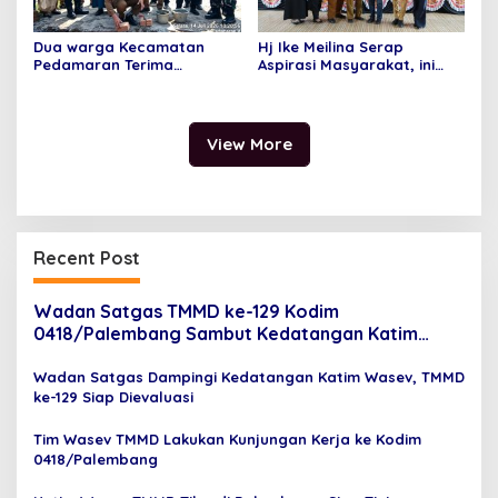
Dua warga Kecamatan
Hj Ike Meilina Serap
Pedamaran Terima
Aspirasi Masyarakat, ini
Program Rumah Layak Huni
Harapan Warga
Baznas Tahun 2026
Kecamatan Kayuagung
View More
Recent Post
Wadan Satgas TMMD ke-129 Kodim
0418/Palembang Sambut Kedatangan Katim
Wasev di Bandara SMB II
Wadan Satgas Dampingi Kedatangan Katim Wasev, TMMD
ke-129 Siap Dievaluasi
Tim Wasev TMMD Lakukan Kunjungan Kerja ke Kodim
0418/Palembang