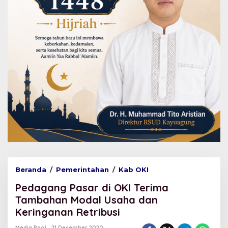
Beranda
/
Pemerintahan
/
Kab OKI
P
e
Pedagang Pasar di OKI Terima
d
a
Tambahan Modal Usaha dan
g
Keringanan Retribusi
a
n
Media Pagi
21 Desember 2020