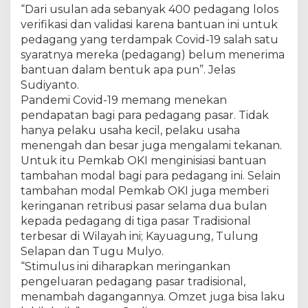
“Dari usulan ada sebanyak 400 pedagang lolos
M
o
verifikasi dan validasi karena bantuan ini untuk
d
pedagang yang terdampak Covid-19 salah satu
a
syaratnya mereka (pedagang) belum menerima
l
bantuan dalam bentuk apa pun”. Jelas
U
s
Sudiyanto.
a
Pandemi Covid-19 memang menekan
h
pendapatan bagi para pedagang pasar. Tidak
a
hanya pelaku usaha kecil, pelaku usaha
d
menengah dan besar juga mengalami tekanan.
a
n
Untuk itu Pemkab OKI menginisiasi bantuan
K
tambahan modal bagi para pedagang ini. Selain
e
tambahan modal Pemkab OKI juga memberi
r
keringanan retribusi pasar selama dua bulan
i
n
kepada pedagang di tiga pasar Tradisional
g
terbesar di Wilayah ini; Kayuagung, Tulung
a
Selapan dan Tugu Mulyo.
n
“Stimulus ini diharapkan meringankan
a
pengeluaran pedagang pasar tradisional,
n
R
menambah dagangannya. Omzet juga bisa laku
e