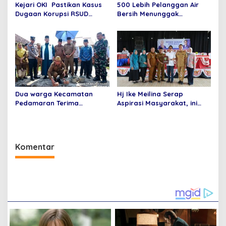
Kejari OKI Pastikan Kasus
500 Lebih Pelanggan Air
Dugaan Korupsi RSUD
Bersih Menunggak
Kayuagung Terus Berjalan,
Pembayaran, PDAM Tirta
Masih Tunggu Hasil
Agung Lakukan Langkah
Perhitungan Kerugian
Tegas Ini
Negara
Dua warga Kecamatan
Hj Ike Meilina Serap
Pedamaran Terima
Aspirasi Masyarakat, ini
Program Rumah Layak Huni
Harapan Warga
Baznas Tahun 2026
Kecamatan Kayuagung
Komentar