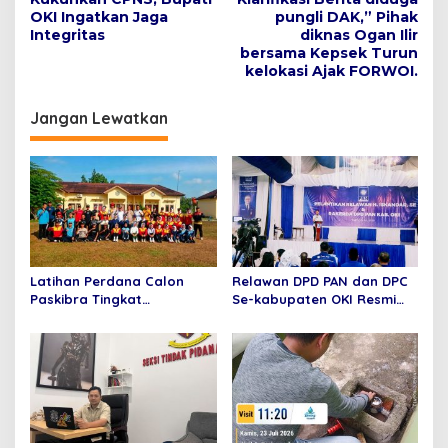
a
OKI Ingatkan Jaga
pungli DAK,” Pihak
v
Integritas
diknas Ogan Ilir
bersama Kepsek Turun
i
kelokasi Ajak FORWOI.
g
Jangan Lewatkan
a
s
i
p
o
s
Latihan Perdana Calon
Relawan DPD PAN dan DPC
Paskibra Tingkat
Se-kabupaten OKI Resmi
Kecamatan Pedamaran
dilantik, Bupati Apresiasi
Tahun 2026 Resmi Dimulai
Kontribusi Iskandar SE