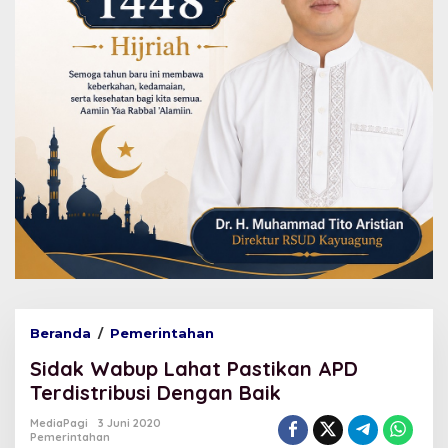
Beranda
/
Pemerintahan
S
i
Sidak Wabup Lahat Pastikan APD
d
a
Terdistribusi Dengan Baik
k
W
MediaPagi
3 Juni 2020
Pemerintahan
a