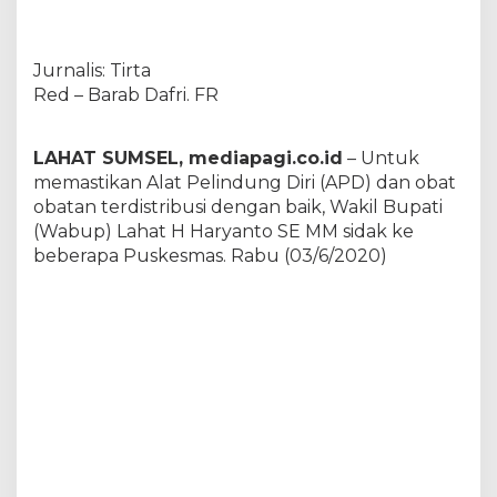
b
u
p
Jurnalis: Tirta
L
a
Red – Barab Dafri. FR
h
a
t
LAHAT SUMSEL, mediapagi.co.id
– Untuk
P
memastikan Alat Pelindung Diri (APD) dan obat
a
obatan terdistribusi dengan baik, Wakil Bupati
s
(Wabup) Lahat H Haryanto SE MM sidak ke
t
i
beberapa Puskesmas. Rabu (03/6/2020)
k
a
n
A
P
D
T
e
r
d
i
s