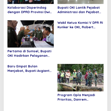
o
Kolaborasi Disperindag
Bupati OKI Lantik Pejabat
s
dengan DPRD Provinsi Dwi
Administrasi dan Pejabat
Septaria ,S.E Gelar operasi
Fungsional
pasar murah,Bupati
Wakil Ketua Komisi V DPR RI
Asgianto, S.T berikan
Kunker ke OKI, Robert
Apresiasi
Rouw; Pemenuhan SPM
Tidak Bisa di Tawar
Pertama di Sumsel, Bupati
OKI Hadirkan Pelayanan
Terpadu di Kecamatan
Baru Empat Bulan
Menjabat, Bupati Asgianto
Mampu Membawa Pulang
Dana Ratusan Miliar Dari
Pemerintah Pusat
Program Opla Menjadi
Prioritas, Danrem
044/Gapo Tinjau Lokasi
Opla Muara Sugihan