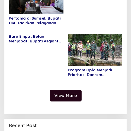
Pertama di Sumsel, Bupati
OKI Hadirkan Pelayanan
Terpadu di Kecamatan
Baru Empat Bulan
Menjabat, Bupati Asgianto
Mampu Membawa Pulang
Dana Ratusan Miliar Dari
Pemerintah Pusat
Program Opla Menjadi
Prioritas, Danrem
044/Gapo Tinjau Lokasi
Opla Muara Sugihan
View More
Recent Post