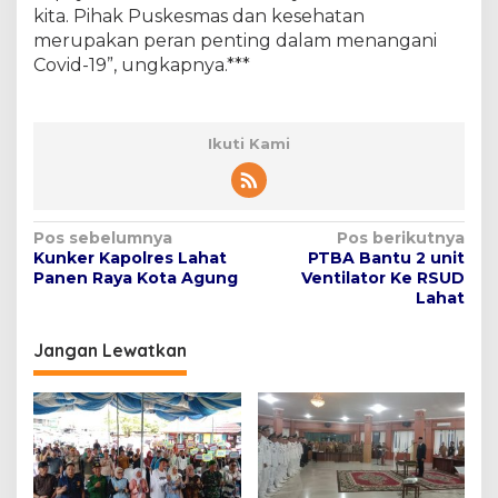
kita. Pihak Puskesmas dan kesehatan
merupakan peran penting dalam menangani
Covid-19”, ungkapnya.***
Ikuti Kami
N
Pos sebelumnya
Pos berikutnya
Kunker Kapolres Lahat
PTBA Bantu 2 unit
a
Panen Raya Kota Agung
Ventilator Ke RSUD
v
Lahat
i
Jangan Lewatkan
g
a
s
i
p