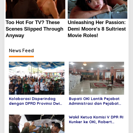
News Feed
Kolaborasi Disperindag
Bupati OKI Lantik Pejabat
dengan DPRD Provinsi Dwi
Administrasi dan Pejabat
Septaria ,S.E Gelar operasi
Fungsional
pasar murah,Bupati
Wakil Ketua Komisi V DPR RI
Asgianto, S.T berikan
Kunker ke OKI, Robert
Apresiasi
Rouw; Pemenuhan SPM
Tidak Bisa di Tawar