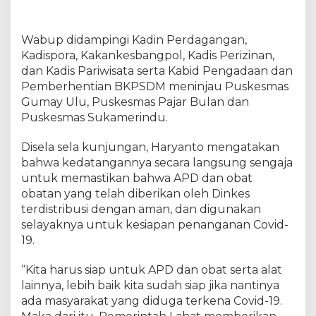
t
r
i
Wabup didampingi Kadin Perdagangan,
b
Kadispora, Kakankesbangpol, Kadis Perizinan,
u
dan Kadis Pariwisata serta Kabid Pengadaan dan
s
Pemberhentian BKPSDM meninjau Puskesmas
i
D
Gumay Ulu, Puskesmas Pajar Bulan dan
e
Puskesmas Sukamerindu.
n
g
Disela sela kunjungan, Haryanto mengatakan
a
bahwa kedatangannya secara langsung sengaja
n
B
untuk memastikan bahwa APD dan obat
a
obatan yang telah diberikan oleh Dinkes
i
terdistribusi dengan aman, dan digunakan
k
selayaknya untuk kesiapan penanganan Covid-
19.
“Kita harus siap untuk APD dan obat serta alat
lainnya, lebih baik kita sudah siap jika nantinya
ada masyarakat yang diduga terkena Covid-19.