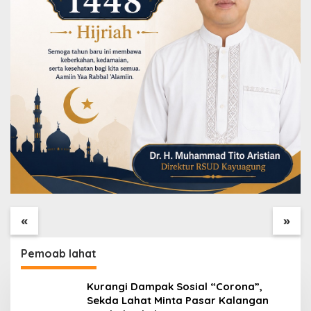
Hari ke-25 TMMD,
Tak Hanya Bangunan,
Satgas Perkuat Parit
Satgas TMMD Benahi
Samping Mushola
Drainase Mushola
«
»
Baitul Maghfurin
Baitul Maghfurin
Pemoab lahat
Kurangi Dampak Sosial “Corona”,
Sekda Lahat Minta Pasar Kalangan