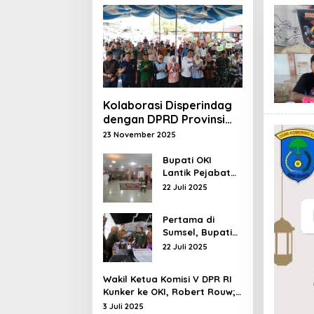
Kolaborasi Disperindag
dengan DPRD Provinsi
Dwi Septaria ,S.E Gelar
23 November 2025
operasi pasar
murah,Bupati Asgianto,
Bupati OKI
Lantik Pejabat
S.T berikan Apresiasi
Administrasi dan
22 Juli 2025
Pejabat
Fungsional
Pertama di
Sumsel, Bupati
OKI Hadirkan
22 Juli 2025
Pelayanan
Terpadu di
Wakil Ketua Komisi V DPR RI
Kecamatan
Kunker ke OKI, Robert Rouw;
Pemenuhan SPM Tidak Bisa di
3 Juli 2025