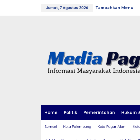
L
Jumat, 7 Agustus 2026
Tambahkan Menu
e
w
a
t
i
k
e
k
o
n
t
e
n
Home
Politik
Pemerintahan
Hukum &
Sumsel
Kota Palembang
Kota Pagar Alam
Kot