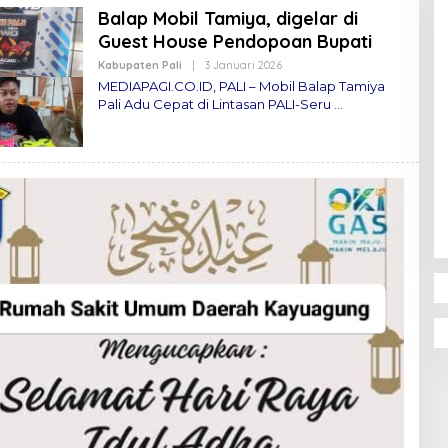
Balap Mobil Tamiya, digelar di
Guest House Pendopoan Bupati
Kabupaten Pali
|
3 Januari 2026
O
L
MEDIAPAGI.CO.ID, PALI – Mobil Balap Tamiya
E
Pali Adu Cepat di Lintasan PALI-Seru
H
M
E
D
I
A
P
A
G
I