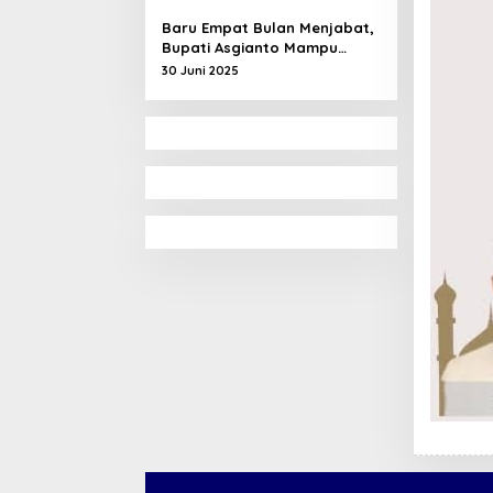
Tawar
Baru Empat Bulan Menjabat,
Bupati Asgianto Mampu
Membawa Pulang Dana
30 Juni 2025
Ratusan Miliar Dari
Pemerintah Pusat