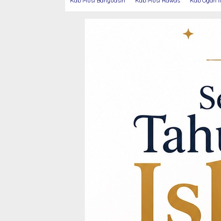
Kab Musi Banyuasin
Kab Musi Rawas
Kab Ogan Il