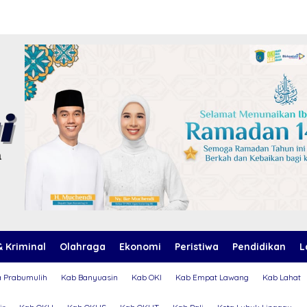
 Kriminal
Olahraga
Ekonomi
Peristiwa
Pendidikan
L
a Prabumulih
Kab Banyuasin
Kab OKI
Kab Empat Lawang
Kab Lahat