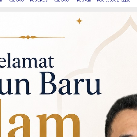
ir
Kab OKU
Kab OKUS
Kab OKUT
Kab Pali
Kota Lubuk Linggau