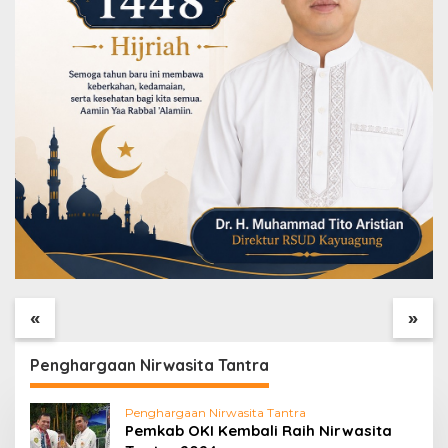
Hari ke-25 TMMD,
Tak Hanya Bangunan,
Satgas Perkuat Parit
Satgas TMMD Benahi
Samping Mushola
Drainase Mushola
«
»
Baitul Maghfurin
Baitul Maghfurin
Penghargaan Nirwasita Tantra
Penghargaan Nirwasita Tantra
Pemkab OKI Kembali Raih Nirwasita