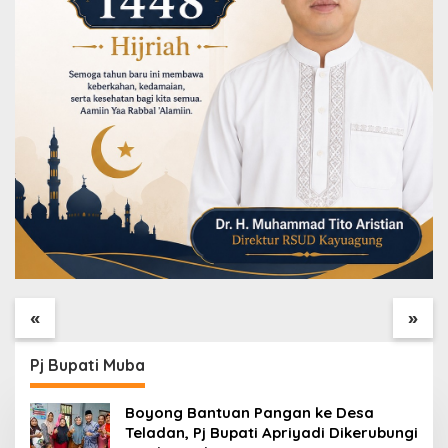
Bahu-Membahu hingga
Tidak Ada Kata
Hari Terakhir, Satgas
Kendor, Satgas TMMD
dan Kodim Bersihkan
ke-129 Bersihkan Area
«
»
Area Penutupan TMMD
Jelang Penutupan
Pj Bupati Muba
Boyong Bantuan Pangan ke Desa
Teladan, Pj Bupati Apriyadi Dikerubungi