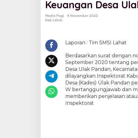
Keuangan Desa Ula
u
d
i
Media Pagi
9 November 2020
t
Kab Lahat
,
M
e
n
Laporan : Tim SMSI Lahat
y
a
Berdasarkan surat dengan n
m
September 2020 tentang pen
p
Desa Ulak Pandan, Kecamatan
a
i
dilayangkan Inspektorat Kab
k
Desa (Kades) Ulak Pandan per
a
W bertanggungjawab dan men
n
memberikan penjelasan atau k
P
Inspektorat
e
n
g
e
l
o
l