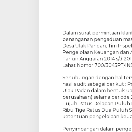
a
h
K
e
u
a
Dalam surat permintaan klari
n
penanganan pengaduan masy
g
Desa Ulak Pandan, Tim Inspe
a
n
Pengelolaan Keuangan dan A
D
Tahun Anggaran 2014 s/d 201
e
Lahat Nomor 700/3045PT/IN
s
a
Sehubungan dengan hal ters
U
l
hasil audit sebagai berikut 
a
Ulak Padan dalam bentuk uan
k
perusahaan) selama periode 2
p
Tujuh Ratus Delapan Puluh 
a
n
Ribu Tige Ratus Dua Puluh S
d
ketentuan pengelolaan keua
a
n
Penyimpangan dalam pengel