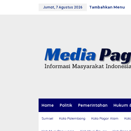
L
Jumat, 7 Agustus 2026
Tambahkan Menu
e
w
a
t
i
k
e
k
o
n
t
e
n
Home
Politik
Pemerintahan
Hukum &
Sumsel
Kota Palembang
Kota Pagar Alam
Kot