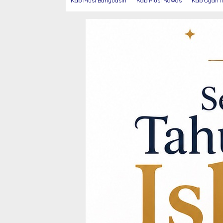
Kab Musi Banyuasin
Kab Musi Rawas
Kab Ogan Il