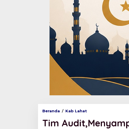
Beranda
/
Kab Lahat
T
i
Tim Audit,Menyamp
m
A