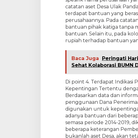
catatan aset Desa Ulak Pand
terdapat bantuan yang berasa
perusahaannya. Pada catatan 
bantuan pihak katiga tanpa 
bantuan. Selain itu, pada kol
rupiah terhadap bantuan yan
Baca Juga
Peringati Har
Sehat Kolaborasi BUMN D
Di point 4. Terdapat Indikas
Kepentingan Tertentu deng
Berdasarkan data dan informa
penggunaan Dana Penerimaa
digunakan untuk kepenting
adanya bantuan dari beberap
semasa periode 2014-2019, di
beberapa keterangan Pember
bukanlah aset Desa, akan teta