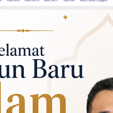
ir
Kab OKU
Kab OKUS
Kab OKUT
Kab Pali
Kota Lubuk Linggau