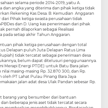
usahaan selama periode 2014-2019, yaitu A.
dan angka yang diterima dan pihak ketiga tidak
torkan Rekening Kas Desa. B. Kemudian Anggaran
ari Pihak ketiga swasta perusahaan tidak
PBDes dan D. Uang kas penerimaan dari pihak
ak pernah dilaporkan sebagai Realisasi
 pada setiap akhir Tahun Anggaran.
antuan pihak ketiga perusahaan dengan total
eratus Delapan puluh Juta Delapan Ratus Lima
upiah) tidak tercatat sebagai penerimaan desa
ukannya, belum dapat ditelusuri penggunaannya.
mi Merapi Energi PTDE) untuk Batu Bara jalan
nilai masing-masing Rp. 32.870 300, dan Rp.
 oleh PT Lahat Pulau Pinang Bara Jaya
emakaian jalan adat desa Ulak Pandan sebesar Rp.
aset barang yang bersumber dari bantuan
 dan beberapa jenis aset tidak tercatat secara
ang memberikan menghibahkannya. Berdasarkan