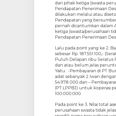
dari pihak ketiga (swasta per
Pendapatan Penerimaan Desa 
dilakukan melalui atau dise
Pendapatan yang bersumber d
pernah dicantumkan dalam A
ketiga (swasta/perusahaan tid
Pendapatan Penerimaan Desa
Lalu pada point yang ke 2. B
sebesar Rp. 187.551.100,- (S
Puluh Delapan ribu Seratus R
dan atau belum jelas perunt
Yaitu : -Pembayaran di PT Bu
adat sebanyak 2 Iwan dengan 
54.978 000 dan – Pembayaran
(PT.LPPBJ) untuk koperasi p
100.000.000.
Pada point ke 3. Nilai total 
perusahaan swasta tidak jelas
spesifik nama perusahaan y