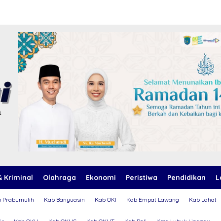
 Kriminal
Olahraga
Ekonomi
Peristiwa
Pendidikan
L
a Prabumulih
Kab Banyuasin
Kab OKI
Kab Empat Lawang
Kab Lahat