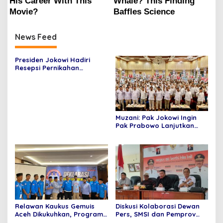
News Feed
Presiden Jokowi Hadiri
Resepsi Pernikahan
Pangeran Mateen
Muzani: Pak Jokowi Ingin
Pak Prabowo Lanjutkan
Pembangunan 10 Tahun
Terakhir
Relawan Kaukus Gemuis
Diskusi Kolaborasi Dewan
Aceh Dikukuhkan, Program
Pers, SMSI dan Pemprov
Utama Silaturahim Tokoh
Bali:Media Digital Harus