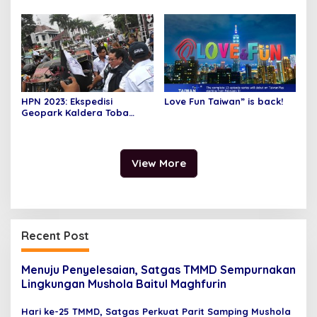
Masyarakat dan Ulama
Bisa Adaptasi dengan
Kemasan Baru
HPN 2023: Ekspedisi
Love Fun Taiwan” is back!
Geopark Kaldera Toba
SMSI Disambut Puluhan
Becak BSA Siantar
View More
Recent Post
Menuju Penyelesaian, Satgas TMMD Sempurnakan
Lingkungan Mushola Baitul Maghfurin
Hari ke-25 TMMD, Satgas Perkuat Parit Samping Mushola