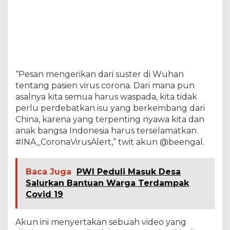
a
g
a
r
W
a
s
p
“Pesan mengerikan dari suster di Wuhan
a
tentang pasien virus corona. Dari mana pun
d
asalnya kita semua harus waspada, kita tidak
a
perlu perdebatkan isu yang berkembang dari
China, karena yang terpenting nyawa kita dan
anak bangsa Indonesia harus terselamatkan.
#INA_CoronaVirusAlert,” twit akun @beengal.
Baca Juga
PWI Peduli Masuk Desa
Salurkan Bantuan Warga Terdampak
Covid 19
Akun ini menyertakan sebuah video yang