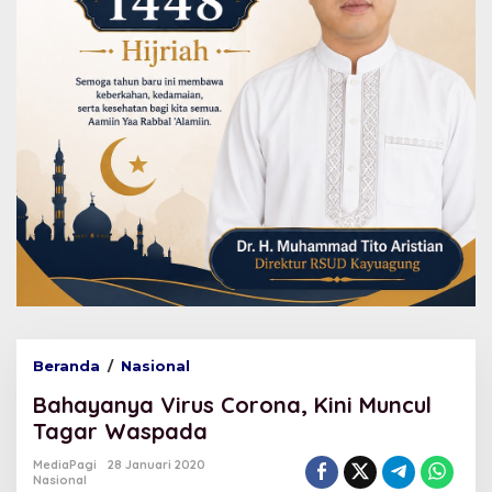
Beranda
/
Nasional
B
a
Bahayanya Virus Corona, Kini Muncul
h
a
Tagar Waspada
y
a
MediaPagi
28 Januari 2020
Nasional
n