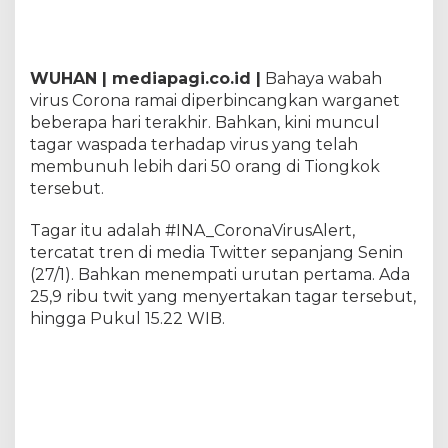
y
a
V
i
WUHAN | mediapagi.co.id |
Bahaya wabah
r
virus Corona ramai diperbincangkan warganet
u
s
beberapa hari terakhir. Bahkan, kini muncul
C
tagar waspada terhadap virus yang telah
o
membunuh lebih dari 50 orang di Tiongkok
r
tersebut.
o
n
a
Tagar itu adalah #INA_CoronaVirusAlert,
,
tercatat tren di media Twitter sepanjang Senin
K
(27/1). Bahkan menempati urutan pertama. Ada
i
25,9 ribu twit yang menyertakan tagar tersebut,
n
hingga Pukul 15.22 WIB.
i
M
u
n
c
u
l
T