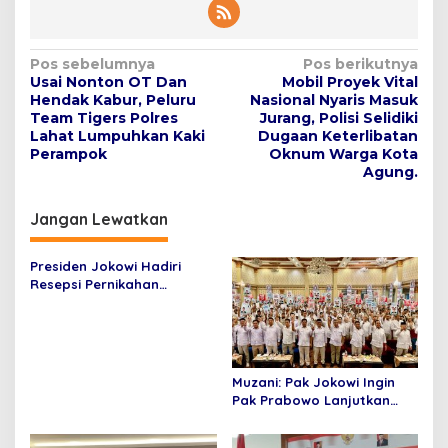
N
Pos sebelumnya
Pos berikutnya
Usai Nonton OT Dan
Mobil Proyek Vital
a
Hendak Kabur, Peluru
Nasional Nyaris Masuk
v
Team Tigers Polres
Jurang, Polisi Selidiki
Lahat Lumpuhkan Kaki
Dugaan Keterlibatan
i
Perampok
Oknum Warga Kota
Agung.
g
a
Jangan Lewatkan
s
i
Presiden Jokowi Hadiri
p
Resepsi Pernikahan
Pangeran Mateen
o
s
Muzani: Pak Jokowi Ingin
Pak Prabowo Lanjutkan
Pembangunan 10 Tahun
Terakhir