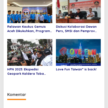
Relawan Kaukus Gemuis
Diskusi Kolaborasi Dewan
Aceh Dikukuhkan, Program
Pers, SMSI dan Pemprov
Utama Silaturahim Tokoh
Bali:Media Digital Harus
Masyarakat dan Ulama
Bisa Adaptasi dengan
Kemasan Baru
HPN 2023: Ekspedisi
Love Fun Taiwan” is back!
Geopark Kaldera Toba
SMSI Disambut Puluhan
Becak BSA Siantar
Komentar