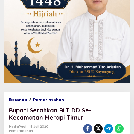
Beranda
/
Pemerintahan
B
u
Bupati Serahkan BLT DD Se-
p
a
Kecamatan Merapi Timur
t
i
MediaPagi
15 Juli 2020
Pemerintahan
S