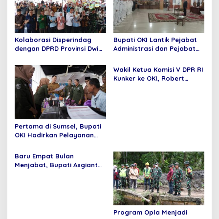
i
p
o
Kolaborasi Disperindag
Bupati OKI Lantik Pejabat
s
dengan DPRD Provinsi Dwi
Administrasi dan Pejabat
Septaria ,S.E Gelar operasi
Fungsional
pasar murah,Bupati
Wakil Ketua Komisi V DPR RI
Asgianto, S.T berikan
Kunker ke OKI, Robert
Apresiasi
Rouw; Pemenuhan SPM
Tidak Bisa di Tawar
Pertama di Sumsel, Bupati
OKI Hadirkan Pelayanan
Terpadu di Kecamatan
Baru Empat Bulan
Menjabat, Bupati Asgianto
Mampu Membawa Pulang
Dana Ratusan Miliar Dari
Pemerintah Pusat
Program Opla Menjadi