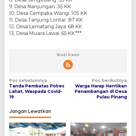
9. Desa Nanjungan :35 KK
10. Desa Cempaka Wangi :105 KK
11. Desa Tanjung Lontar :87 KK
12. Desa Lematang Jaya :68 KK
13. Desa Muara Lawai :65 KK.***
Ikuti Kami
N
Pos sebelumnya
Pos berikutnya
Tanda Pembatas Polres
Warga Harap Hentikan
a
Lahat, Waspada Covid-
Penambangan di Desa
v
19
Pulau Pinang
i
Jangan Lewatkan
g
a
s