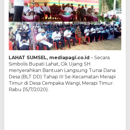
e
r
a
p
i
T
i
m
u
r
LAHAT SUMSEL, mediapagi.co.id
– Secara
Simbolis Bupati Lahat, Cik Ujang SH
menyerahkan Bantuan Langsung Tunai Dana
Desa (BLT DD) Tahap III Se-Kecamatan Merapi
Timur di Desa Cempaka Wangi, Merapi Timur.
Rabu (15/7/2020).