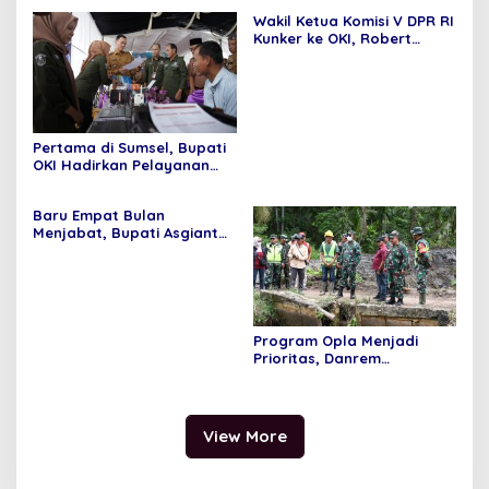
pasar murah,Bupati
Wakil Ketua Komisi V DPR RI
Asgianto, S.T berikan
Kunker ke OKI, Robert
Apresiasi
Rouw; Pemenuhan SPM
Tidak Bisa di Tawar
Pertama di Sumsel, Bupati
OKI Hadirkan Pelayanan
Terpadu di Kecamatan
Baru Empat Bulan
Menjabat, Bupati Asgianto
Mampu Membawa Pulang
Dana Ratusan Miliar Dari
Pemerintah Pusat
Program Opla Menjadi
Prioritas, Danrem
044/Gapo Tinjau Lokasi
Opla Muara Sugihan
View More