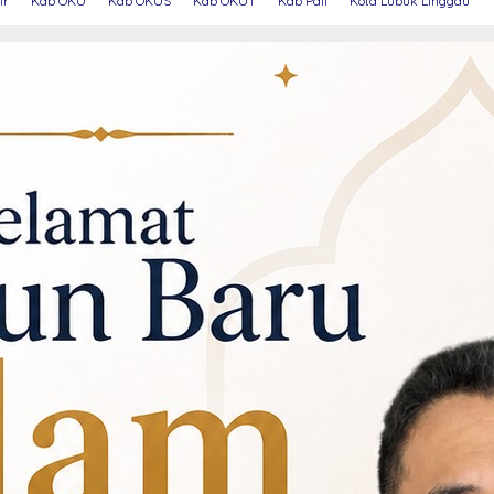
ir
Kab OKU
Kab OKUS
Kab OKUT
Kab Pali
Kota Lubuk Linggau