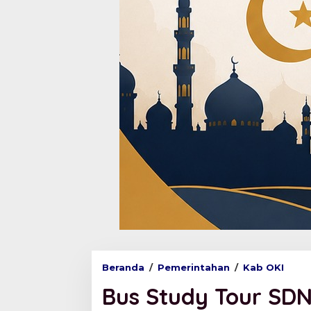
Beranda
/
Pemerintahan
/
Kab OKI
B
u
Bus Study Tour SD
s
S