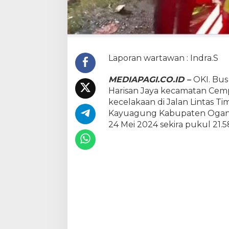
c
e
l
a
k
a
Laporan wartawan : Indra.S
a
n
MEDIAPAGI.CO.ID –
OKI. Bu
,
2
Harisan Jaya kecamatan Ce
O
kecelakaan di Jalan Lintas 
r
Kayuagung Kabupaten Ogan K
a
24 Mei 2024 sekira pukul 21.5
n
g
M
e
n
i
n
g
g
a
l
D