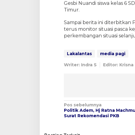
Gesbi Nuandi siswa kelas 6 
Timur.
Sampai berita ini diterbitk
terus monitor situasi pasca 
perkembangan situasi selanj
Lakalantas
media pagi
Writer: Indra S
Editor: Krisna
N
Pos sebelumnya
Politik Adem, Hj Ratna Machmu
a
Surat Rekomendasi PKB
v
i