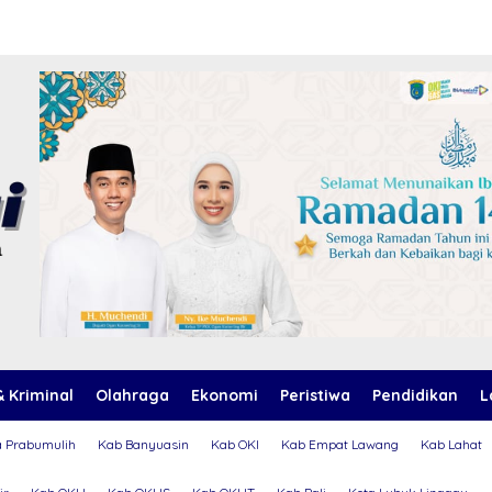
 Kriminal
Olahraga
Ekonomi
Peristiwa
Pendidikan
L
a Prabumulih
Kab Banyuasin
Kab OKI
Kab Empat Lawang
Kab Lahat