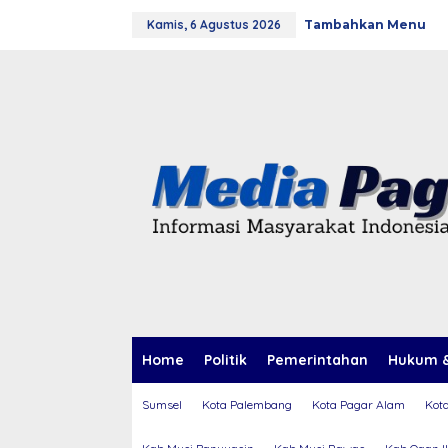
L
Kamis, 6 Agustus 2026
Tambahkan Menu
e
w
a
t
i
k
e
k
o
n
t
e
n
Home
Politik
Pemerintahan
Hukum &
Sumsel
Kota Palembang
Kota Pagar Alam
Kot