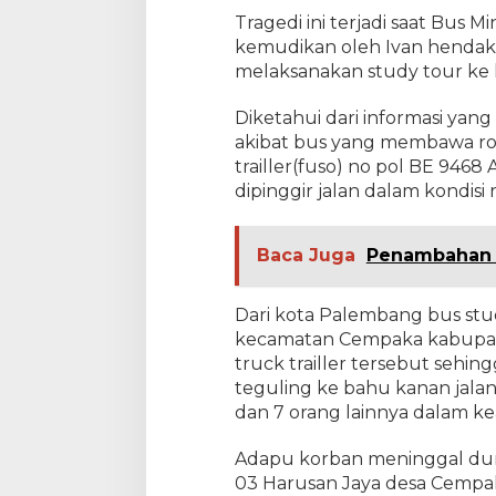
u
Tragedi ini terjadi saat Bus 
n
kemudikan oleh Ivan hendak
i
melaksanakan study tour ke
a
Diketahui dari informasi yang 
akibat bus yang membawa ro
trailler(fuso) no pol BE 946
dipinggir jalan dalam kondisi
Baca Juga
Penambahan 2
Dari kota Palembang bus st
kecamatan Cempaka kabupate
truck trailler tersebut sehin
teguling ke bahu kanan jala
dan 7 orang lainnya dalam ke
Adapu korban meninggal duni
03 Harusan Jaya desa Cempak