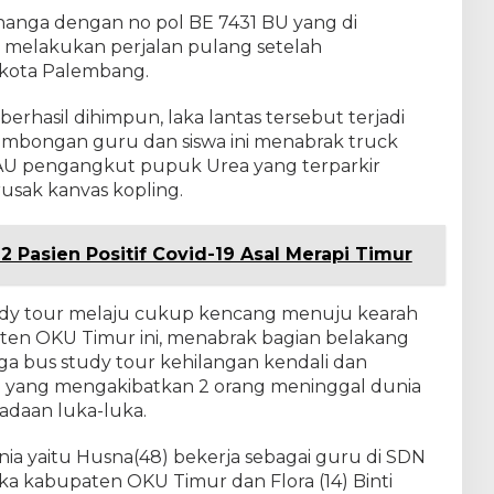
Minanga dengan no pol BE 7431 BU yang di
 melakukan perjalan pulang setelah
 kota Palembang.
berhasil dihimpun, laka lantas tersebut terjadi
mbongan guru dan siswa ini menabrak truck
8 AU pengangkut pupuk Urea yang terparkir
 rusak kanvas kopling.
 Pasien Positif Covid-19 Asal Merapi Timur
udy tour melaju cukup kencang menuju kearah
n OKU Timur ini, menabrak bagian belakang
gga bus study tour kehilangan kendali dan
n yang mengakibatkan 2 orang meninggal dunia
adaan luka-luka.
a yaitu Husna(48) bekerja sebagai guru di SDN
a kabupaten OKU Timur dan Flora (14) Binti