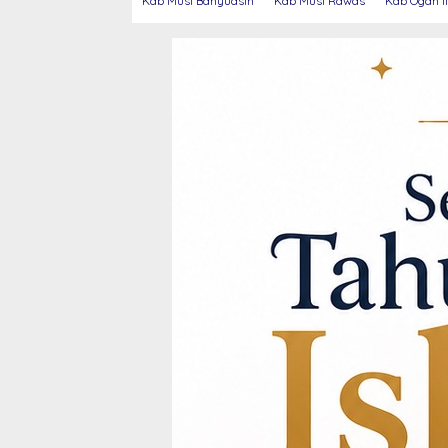
Kab Musi Banyuasin
Kab Musi Rawas
Kab Ogan Il