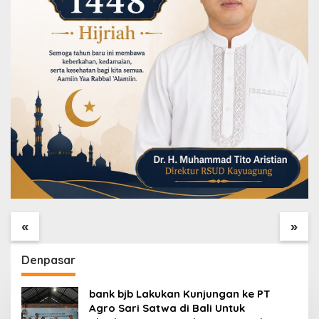
Masukin Hari ke – 24,
Dari Lapangan,
Danton TMMD ke – 129
Danton Satgas ke –
Perketat Pengawasan
129 Kawal
«
»
Sasaran Fisik
Pembangunan Hingga
Tuntas
Denpasar
bank bjb Lakukan Kunjungan ke PT
Agro Sari Satwa di Bali Untuk