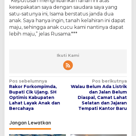
“Keputusan menghibahkan lahan ini atas
kesepakatan saya dengan saudara saya yang
satu-satunya ini, Isama berstatus janda dua
anak. Saya hanya ingin, tanah kelahiran ini dapat
maju, sehingga anak cucu kami nantinya dapat
lebih maju,” jelas Rusama.***
Ikuti Kami
N
Pos sebelumnya
Pos berikutnya
Rakor Forkompimda,
Walau Belum Ada Listrik
a
Bupati Cik Ujang. SH
dan Jalan Belum
v
Optimis Kabupaten
Diaspal, Camat Lahat
Lahat Layak Anak dan
Selatan dan Jajaran
i
Bercahaya
Tempati Kantor Baru
g
Jangan Lewatkan
a
s