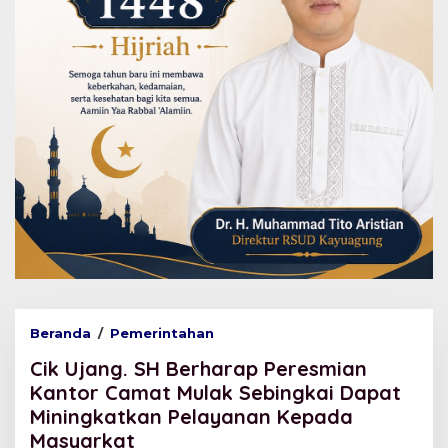
Beranda
/
Pemerintahan
C
i
Cik Ujang. SH Berharap Peresmian
k
U
Kantor Camat Mulak Sebingkai Dapat
j
Miningkatkan Pelayanan Kepada
a
Masyarkat
n