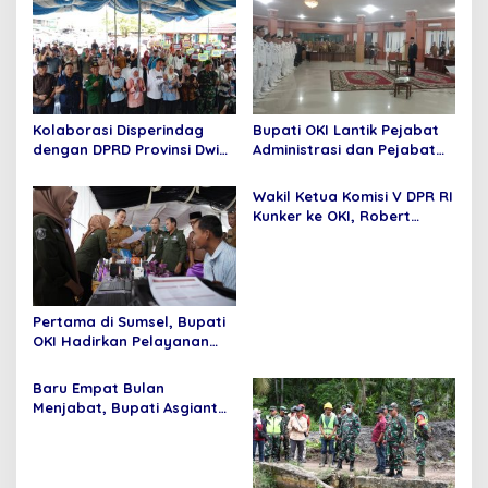
i
p
o
s
Kolaborasi Disperindag
Bupati OKI Lantik Pejabat
dengan DPRD Provinsi Dwi
Administrasi dan Pejabat
Septaria ,S.E Gelar operasi
Fungsional
pasar murah,Bupati
Wakil Ketua Komisi V DPR RI
Asgianto, S.T berikan
Kunker ke OKI, Robert
Apresiasi
Rouw; Pemenuhan SPM
Tidak Bisa di Tawar
Pertama di Sumsel, Bupati
OKI Hadirkan Pelayanan
Terpadu di Kecamatan
Baru Empat Bulan
Menjabat, Bupati Asgianto
Mampu Membawa Pulang
Dana Ratusan Miliar Dari
Pemerintah Pusat