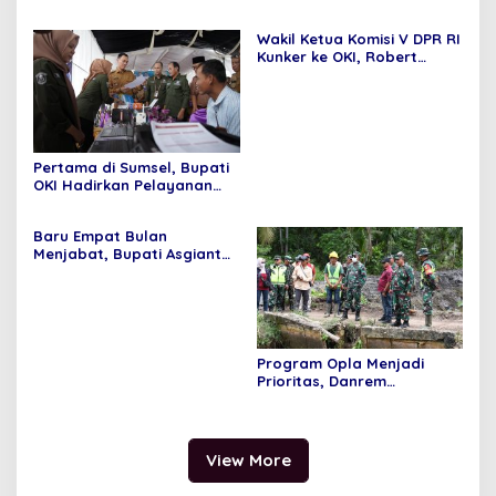
Septaria ,S.E Gelar operasi
Fungsional
pasar murah,Bupati
Wakil Ketua Komisi V DPR RI
Asgianto, S.T berikan
Kunker ke OKI, Robert
Apresiasi
Rouw; Pemenuhan SPM
Tidak Bisa di Tawar
Pertama di Sumsel, Bupati
OKI Hadirkan Pelayanan
Terpadu di Kecamatan
Baru Empat Bulan
Menjabat, Bupati Asgianto
Mampu Membawa Pulang
Dana Ratusan Miliar Dari
Pemerintah Pusat
Program Opla Menjadi
Prioritas, Danrem
044/Gapo Tinjau Lokasi
Opla Muara Sugihan
View More