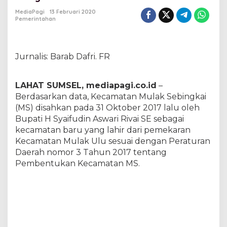
g
MediaPagi
13 Februari 2020
.
Pemerintahan
S
H
B
e
Jurnalis: Barab Dafri. FR
r
h
a
LAHAT SUMSEL, mediapagi.co.id
–
r
Berdasarkan data, Kecamatan Mulak Sebingkai
a
p
(MS) disahkan pada 31 Oktober 2017 lalu oleh
P
Bupati H Syaifudin Aswari Rivai SE sebagai
e
kecamatan baru yang lahir dari pemekaran
r
Kecamatan Mulak Ulu sesuai dengan Peraturan
e
Daerah nomor 3 Tahun 2017 tentang
s
m
Pembentukan Kecamatan MS.
i
a
n
K
a
n
t