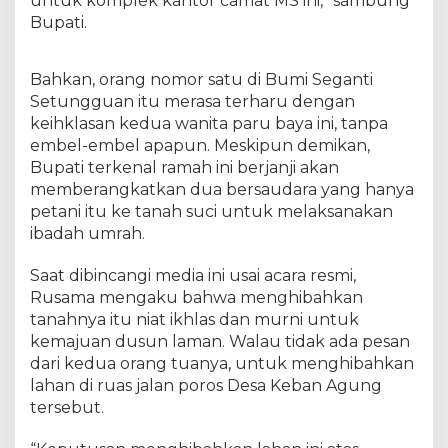
untuk komplek kantor camat MS ini,” sambung
a
Bupati.
d
a
M
Bahkan, orang nomor satu di Bumi Seganti
a
Setungguan itu merasa terharu dengan
s
keihklasan kedua wanita paru baya ini, tanpa
y
a
embel-embel apapun. Meskipun demikan,
r
Bupati terkenal ramah ini berjanji akan
k
memberangkatkan dua bersaudara yang hanya
a
petani itu ke tanah suci untuk melaksanakan
t
ibadah umrah.
Saat dibincangi media ini usai acara resmi,
Rusama mengaku bahwa menghibahkan
tanahnya itu niat ikhlas dan murni untuk
kemajuan dusun laman. Walau tidak ada pesan
dari kedua orang tuanya, untuk menghibahkan
lahan di ruas jalan poros Desa Keban Agung
tersebut.