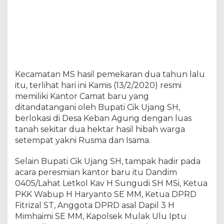
o
r
C
a
m
a
t
M
Kecamatan MS hasil pemekaran dua tahun lalu
u
itu, terlihat hari ini Kamis (13/2/2020) resmi
l
memiliki Kantor Camat baru yang
a
k
ditandatangani oleh Bupati Cik Ujang SH,
S
berlokasi di Desa Keban Agung dengan luas
e
tanah sekitar dua hektar hasil hibah warga
b
setempat yakni Rusma dan Isama.
i
n
g
Selain Bupati Cik Ujang SH, tampak hadir pada
k
acara peresmian kantor baru itu Dandim
a
0405/Lahat Letkol Kav H Sungudi SH MSi, Ketua
i
PKK Wabup H Haryanto SE MM, Ketua DPRD
D
Fitrizal ST, Anggota DPRD asal Dapil 3 H
a
p
Mimhaimi SE MM, Kapolsek Mulak Ulu Iptu
a