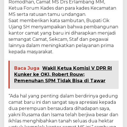
Romodhan, Camat MS Drs Erlambang MM,
t
Ketua Forum Kades dan para kades Kecamatan
M
MS serta ratusan tamu undangan.
i
n
Saat memberikan kata sambutan, Bupati Cik
i
Ujang SH menyampaikan bahwa pembangunan
n
kantor camat yang baru ini diharapkan menjadi
g
semangat Camat, Sekcam, Staf dan pegawai
k
lainnya dalam meningkatkan pelayanan prima
a
t
kepada masyarakat.
k
a
n
Baca Juga
Wakil Ketua Komisi V DPR RI
P
Kunker ke OKI, Robert Rouw;
e
Pemenuhan SPM Tidak Bisa di Tawar
l
a
y
“Ada hal yang penting dalam berdirinya gedung
a
n
camat baru ini dan sangat saya apresiasi kepada
a
dua perempuan bersaudara dihadapan saya,
n
yakni Rusama dan Isama telah berjiwa besar dan
K
ikhlas menghibahkan tanah seluas dua hektar
e
p