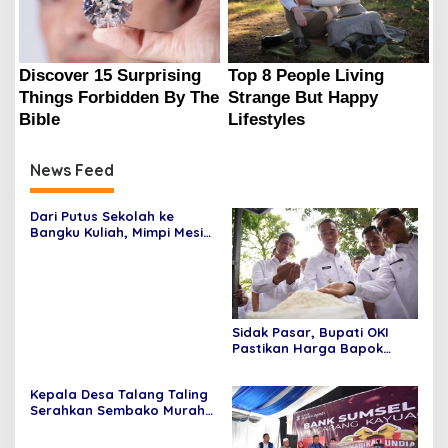
News Feed
Dari Putus Sekolah ke
Bangku Kuliah, Mimpi Mesi
Bangkit Berkat Pertamina
EP Adera
Sidak Pasar, Bupati OKI
Pastikan Harga Bapok
Masih Wajar
Kepala Desa Talang Taling
Serahkan Sembako Murah
Hasil Bumdes Sepakat
Jaya