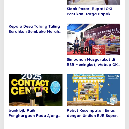
o
Sidak Pasar, Bupati OKI
s
Pastikan Harga Bapok
Masih Wajar
Kepala Desa Talang Taling
Serahkan Sembako Murah
Hasil Bumdes Sepakat
Jaya
Simpanan Masyarakat di
BSB Meningkat, Wabup OKI
Optimis Ekonomi Bangkit
bank bjb Raih
Rebut Kesempatan Emas
Penghargaan Pada Ajang
dengan Undian BJB Super
Contact Center Service
Lucky dari bank bjb
Excellence Award (CCSEA)