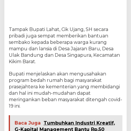
g
C
o
v
i
Tampak Bupati Lahat, Cik Ujang, SH secara
d
pribadi juga sempat memberikan bantuan
-
1
sembako kepada beberapa warga kurang
9
mampu dan lansia di Desa Jajaran Baru, Desa
D
Ulak Bandung dan Desa Singapura, Kecamatan
a
Kikim Barat.
n
S
a
Bupati menjelaskan akan mengusahakan
l
program bedah rumah bagi masyarakat
u
prasejahtera ke kementerian yang membidangi
r
dan hal ini mudah-mudahan dapat
k
a
meringankan beban masyarakat ditengah covid-
n
19 ini.
B
a
n
Baca Juga
Tumbuhkan Industri Kreatif,
t
G-Kapital Management Bantu Rp.50
u