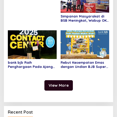
Simpanan Masyarakat di
BSB Meningkat, Wabup OKI
Optimis Ekonomi Bangkit
bank bjb Raih
Rebut Kesempatan Emas
Penghargaan Pada Ajang
dengan Undian BJB Super
Contact Center Service
Lucky dari bank bjb
Excellence Award (CCSEA)
2025
View More
Recent Post