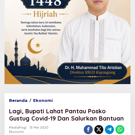
Beranda
/
Ekonomi
L
a
Lagi, Bupati Lahat Pantau Posko
g
i
Gustug Covid-19 Dan Salurkan Bantuan
,
B
MediaPagi
13 Mei 2020
Ekonomi
u