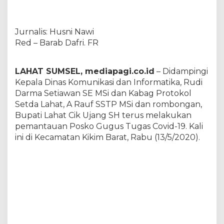
p
a
t
Jurnalis: Husni Nawi
i
L
Red – Barab Dafri. FR
a
h
a
LAHAT SUMSEL, mediapagi.co.id
– Didampingi
t
Kepala Dinas Komunikasi dan Informatika, Rudi
P
Darma Setiawan SE MSi dan Kabag Protokol
a
Setda Lahat, A Rauf SSTP MSi dan rombongan,
n
t
Bupati Lahat Cik Ujang SH terus melakukan
a
pemantauan Posko Gugus Tugas Covid-19. Kali
u
ini di Kecamatan Kikim Barat, Rabu (13/5/2020).
P
o
s
k
o
G
u
s
t
u