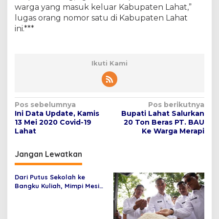
warga yang masuk keluar Kabupaten Lahat,”
lugas orang nomor satu di Kabupaten Lahat
ini.***
Ikuti Kami
N
Pos sebelumnya
Pos berikutnya
Ini Data Update, Kamis
Bupati Lahat Salurkan
a
13 Mei 2020 Covid-19
20 Ton Beras PT. BAU
v
Lahat
Ke Warga Merapi
i
Jangan Lewatkan
g
a
Dari Putus Sekolah ke
s
Bangku Kuliah, Mimpi Mesi
Bangkit Berkat Pertamina
i
EP Adera
p