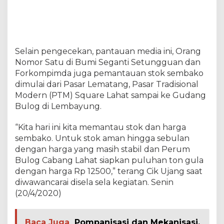
b
a
k
o
A
Selain pengecekan, pantauan media ini, Orang
m
a
Nomor Satu di Bumi Seganti Setungguan dan
n
Forkompimda juga pemantauan stok sembako
d
dimulai dari Pasar Lematang, Pasar Tradisional
a
Modern (PTM) Square Lahat sampai ke Gudang
n
Bulog di Lembayung.
B
u
l
“Kita hari ini kita memantau stok dan harga
o
sembako. Untuk stok aman hingga sebulan
g
dengan harga yang masih stabil dan Perum
J
Bulog Cabang Lahat siapkan puluhan ton gula
u
a
dengan harga Rp 12500,” terang Cik Ujang saat
l
diwawancarai disela sela kegiatan. Senin
G
(20/4/2020)
u
l
a
Baca Juga
Pompanisasi dan Mekanisasi,
R