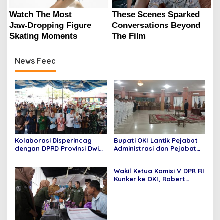
News Feed
Kolaborasi Disperindag
Bupati OKI Lantik Pejabat
dengan DPRD Provinsi Dwi
Administrasi dan Pejabat
Septaria ,S.E Gelar operasi
Fungsional
pasar murah,Bupati
Wakil Ketua Komisi V DPR RI
Asgianto, S.T berikan
Kunker ke OKI, Robert
Apresiasi
Rouw; Pemenuhan SPM
Tidak Bisa di Tawar