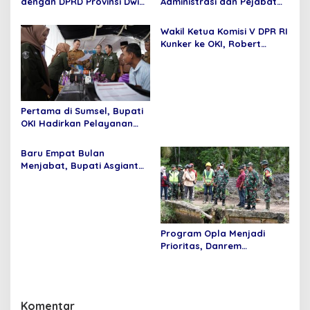
dengan DPRD Provinsi Dwi
Administrasi dan Pejabat
Septaria ,S.E Gelar operasi
Fungsional
pasar murah,Bupati
Wakil Ketua Komisi V DPR RI
Asgianto, S.T berikan
Kunker ke OKI, Robert
Apresiasi
Rouw; Pemenuhan SPM
Tidak Bisa di Tawar
Pertama di Sumsel, Bupati
OKI Hadirkan Pelayanan
Terpadu di Kecamatan
Baru Empat Bulan
Menjabat, Bupati Asgianto
Mampu Membawa Pulang
Dana Ratusan Miliar Dari
Pemerintah Pusat
Program Opla Menjadi
Prioritas, Danrem
044/Gapo Tinjau Lokasi
Opla Muara Sugihan
Komentar