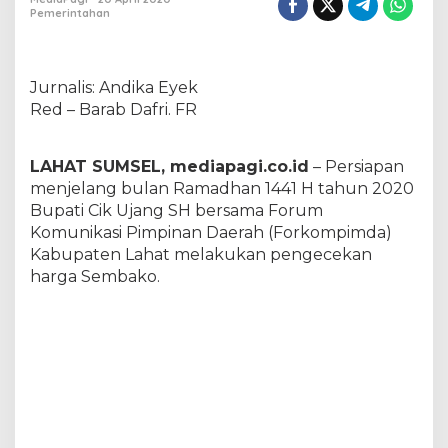
n
Pemerintahan
,
B
u
p
Jurnalis: Andika Eyek
a
Red – Barab Dafri. FR
t
i
L
LAHAT SUMSEL, mediapagi.co.id
– Persiapan
a
menjelang bulan Ramadhan 1441 H tahun 2020
h
Bupati Cik Ujang SH bersama Forum
a
t
Komunikasi Pimpinan Daerah (Forkompimda)
Y
Kabupaten Lahat melakukan pengecekan
a
harga Sembako.
k
i
n
S
t
o
k
S
e
m