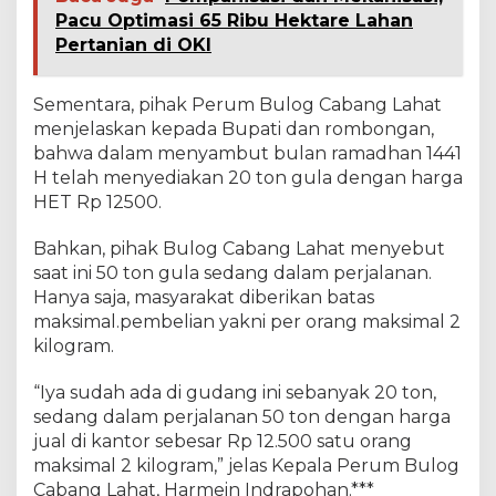
p
Pacu Optimasi 65 Ribu Hektare Lahan
.
Pertanian di OKI
1
2
.
Sementara, pihak Perum Bulog Cabang Lahat
5
menjelaskan kepada Bupati dan rombongan,
0
bahwa dalam menyambut bulan ramadhan 1441
0
H telah menyediakan 20 ton gula dengan harga
HET Rp 12500.
Bahkan, pihak Bulog Cabang Lahat menyebut
saat ini 50 ton gula sedang dalam perjalanan.
Hanya saja, masyarakat diberikan batas
maksimal.pembelian yakni per orang maksimal 2
kilogram.
“Iya sudah ada di gudang ini sebanyak 20 ton,
sedang dalam perjalanan 50 ton dengan harga
jual di kantor sebesar Rp 12.500 satu orang
maksimal 2 kilogram,” jelas Kepala Perum Bulog
Cabang Lahat, Harmein Indrapohan.***