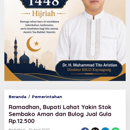
Beranda
/
Pemerintahan
R
a
Ramadhan, Bupati Lahat Yakin Stok
m
a
Sembako Aman dan Bulog Jual Gula
d
Rp.12.500
h
a
MediaPagi
20 April 2020