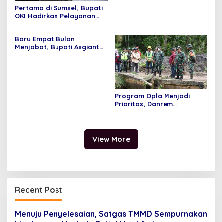
Pertama di Sumsel, Bupati
OKI Hadirkan Pelayanan
Terpadu di Kecamatan
Baru Empat Bulan
Menjabat, Bupati Asgianto
Mampu Membawa Pulang
Dana Ratusan Miliar Dari
Pemerintah Pusat
Program Opla Menjadi
Prioritas, Danrem
044/Gapo Tinjau Lokasi
Opla Muara Sugihan
View More
Recent Post
Menuju Penyelesaian, Satgas TMMD Sempurnakan