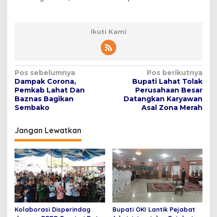
Ikuti Kami
N
Pos sebelumnya
Pos berikutnya
Dampak Corona,
Bupati Lahat Tolak
a
Pemkab Lahat Dan
Perusahaan Besar
v
Baznas Bagikan
Datangkan Karyawan
Sembako
Asal Zona Merah
i
g
Jangan Lewatkan
a
s
i
p
o
s
Kolaborasi Disperindag
Bupati OKI Lantik Pejabat