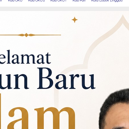
ir
Kab OKU
Kab OKUS
Kab OKUT
Kab Pali
Kota Lubuk Linggau