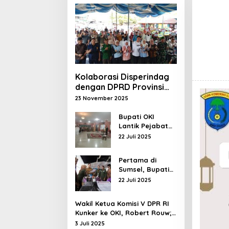
Kolaborasi Disperindag
dengan DPRD Provinsi
Dwi Septaria ,S.E Gelar
23 November 2025
operasi pasar
murah,Bupati Asgianto,
Bupati OKI
Lantik Pejabat
S.T berikan Apresiasi
Administrasi dan
22 Juli 2025
Pejabat
Fungsional
Pertama di
Sumsel, Bupati
OKI Hadirkan
22 Juli 2025
Pelayanan
Terpadu di
Wakil Ketua Komisi V DPR RI
Kecamatan
Kunker ke OKI, Robert Rouw;
Pemenuhan SPM Tidak Bisa di
3 Juli 2025