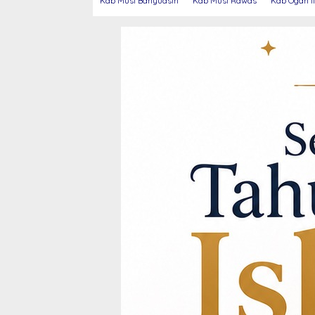
Kab Musi Banyuasin
Kab Musi Rawas
Kab Ogan Il