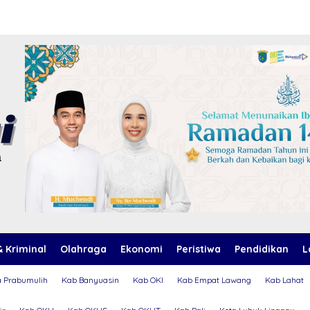
 Kriminal
Olahraga
Ekonomi
Peristiwa
Pendidikan
L
a Prabumulih
Kab Banyuasin
Kab OKI
Kab Empat Lawang
Kab Lahat