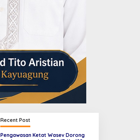
MMD Ke – 129 Hadirkan
Pengawasan Ketat Wasev
unian Layak bagi Warga
Dorong Pembangunan
elalui Program RTLH
Jalan TMMD Ke-129
Berkualitas
Recent Post
Pengawasan Ketat Wasev Dorong