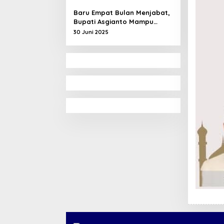
Tawar
Baru Empat Bulan Menjabat,
Bupati Asgianto Mampu
Membawa Pulang Dana
30 Juni 2025
Ratusan Miliar Dari
Pemerintah Pusat