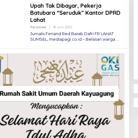
Upah Tak Dibayar, Pekerja
Batubara “Seruduk” Kantor DPRD
Lahat
Peristiwa
|
18 Juni 2020
O
L
Jurnalis Feriand Red Barab Dafri FR LAHAT
E
SUMSEL, mediapagi.co.id – Belasan warga
H
M
E
D
I
A
P
A
G
I