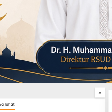
TMMD Ke-129 Tinjau
Katim Wasev Pastikan
T
Baru, Bukti Komitmen
Pembangunan Jalan 750
H
ngkatkan
Meter TMMD Ke-129
M
»
ruktur Desa
Berjalan Sesuai Target
wa lahat