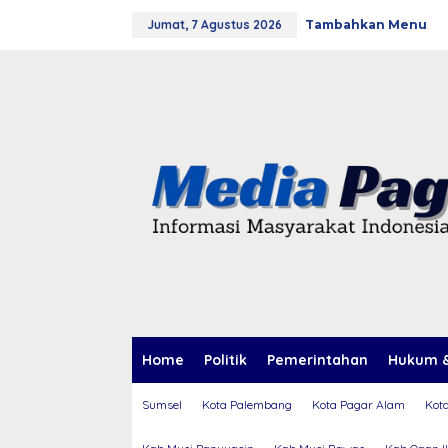
L
Jumat, 7 Agustus 2026
Tambahkan Menu
e
w
a
t
i
k
e
k
o
n
t
e
n
Home
Politik
Pemerintahan
Hukum &
Sumsel
Kota Palembang
Kota Pagar Alam
Kot