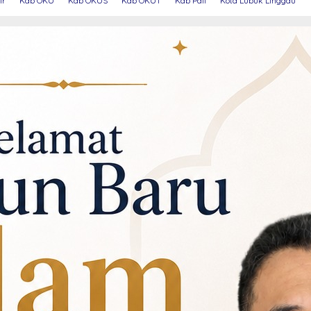
ir
Kab OKU
Kab OKUS
Kab OKUT
Kab Pali
Kota Lubuk Linggau