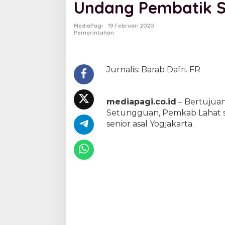
Undang Pembatik S
k
K
e
MediaPagi
19 Februari 2020
a
Pemerintahan
h
l
i
a
Jurnalis: Barab Dafri. FR
n
M
a
mediapagi.co.id
– Bertujuan
s
Setungguan, Pemkab Lahat 
y
a
senior asal Yogjakarta.
r
a
k
a
t
,
P
e
m
k
a