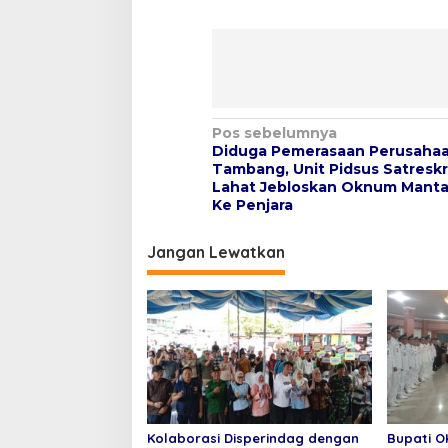
N
Pos sebelumnya
Diduga Pemerasaan Perusaha
a
Tambang, Unit Pidsus Satreskr
v
Lahat Jebloskan Oknum Mant
Ke Penjara
i
g
Jangan Lewatkan
a
s
i
p
o
s
Kolaborasi Disperindag dengan
Bupati O