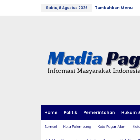
L
Sabtu, 8 Agustus 2026
Tambahkan Menu
e
w
a
t
i
k
e
k
o
n
t
e
n
Home
Politik
Pemerintahan
Hukum &
Sumsel
Kota Palembang
Kota Pagar Alam
Kot