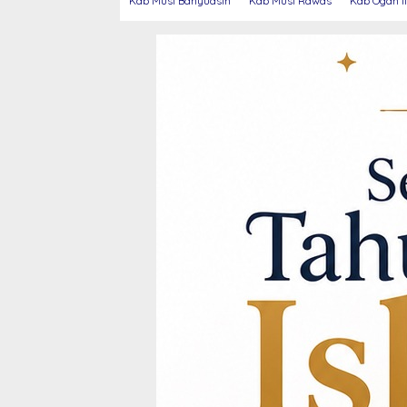
Kab Musi Banyuasin
Kab Musi Rawas
Kab Ogan Il