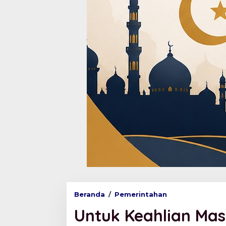
Beranda
/
Pemerintahan
U
n
Untuk Keahlian Ma
t
u