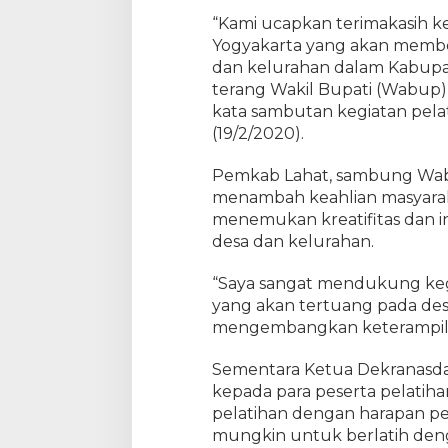
b
“Kami ucapkan terimakasih k
L
Yogyakarta yang akan membe
a
h
dan kelurahan dalam Kabupa
a
terang Wakil Bupati (Wabup
t
kata sambutan kegiatan pela
U
(19/2/2020).
n
d
a
Pemkab Lahat, sambung Wabu
n
menambah keahlian masyarak
g
menemukan kreatifitas dan in
P
desa dan kelurahan.
e
m
b
“Saya sangat mendukung kegia
a
yang akan tertuang pada des
t
mengembangkan keterampila
i
k
Sementara Ketua Dekranasda
S
e
kepada para peserta pelatiha
n
pelatihan dengan harapan pe
i
mungkin untuk berlatih denga
o