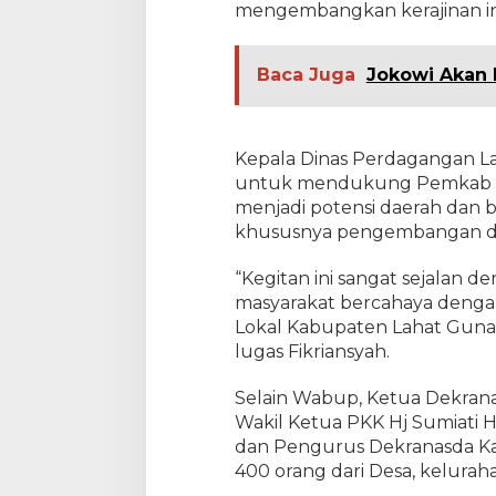
mengembangkan kerajinan ini
r
Y
o
Baca Juga
Jokowi Akan 
g
j
a
k
a
Kepala Dinas Perdagangan Lah
r
untuk mendukung Pemkab La
t
menjadi potensi daerah dan
a
khususnya pengembangan dan
“Kegitan ini sangat sejalan 
masyarakat bercahaya dengan 
Lokal Kabupaten Lahat Gun
lugas Fikriansyah.
Selain Wabup, Ketua Dekrana
Wakil Ketua PKK Hj Sumiati Ha
dan Pengurus Dekranasda Ka
400 orang dari Desa, kelurah