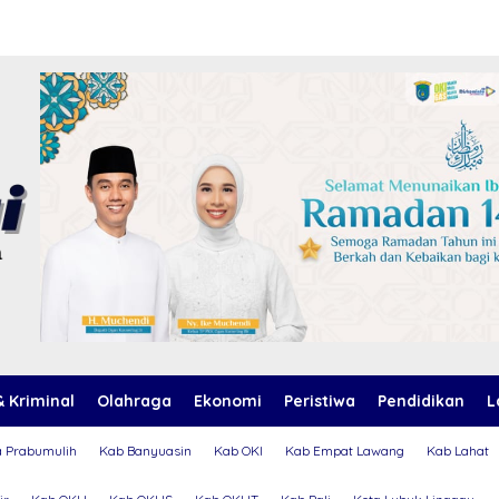
 Kriminal
Olahraga
Ekonomi
Peristiwa
Pendidikan
L
a Prabumulih
Kab Banyuasin
Kab OKI
Kab Empat Lawang
Kab Lahat