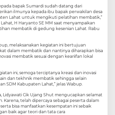
epada bapak Sumardi sudah datang dari
rikan ilmunya kepada ibu bapak perwakilan desa
ten Lahat untuk mengikuti pelatihan membatik,”
) Lahat, H Haryanto SE MM saat menyampaikan
tihan membatik di gedung kesenian Lahat. Rabu
p, melaksanakan kegiatan ini bertujuan
at dalam membatik dan nantinya diharapkan bisa
ovasi membatik sesuai dengan keariifan lokal
tan ini, semoga terciptanya kreasi dan inovasi
ain dan tekhnik membatik sehingga selain
n SDM Kabupaten Lahat,” jelas Wabup.
, Lidyawati Cik Ujang Shut mengucapkan selamat
n. Karena, telah dipercaya sebagai peserta dalam
serta bisa manfaatkan kesempatan ini sebaik
n baik agar teori dan tata cara