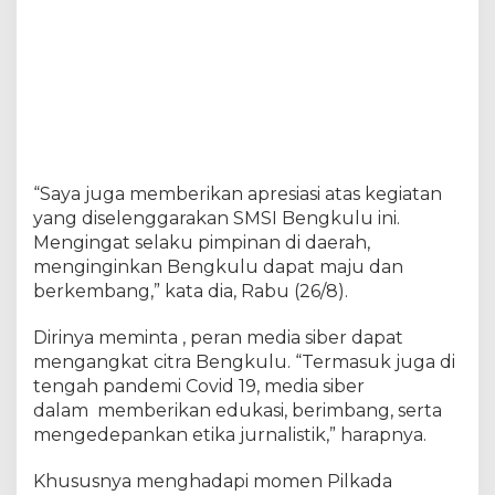
a
n
R
u
a
n
g
H
o
“Saya juga memberikan apresiasi atas kegiatan
a
k
yang diselenggarakan SMSI Bengkulu ini.
s
Mengingat selaku pimpinan di daerah,
menginginkan Bengkulu dapat maju dan
berkembang,” kata dia, Rabu (26/8).
Dirinya meminta , peran media siber dapat
mengangkat citra Bengkulu. “Termasuk juga di
tengah pandemi Covid 19, media siber
dalam memberikan edukasi, berimbang, serta
mengedepankan etika jurnalistik,” harapnya.
Khususnya menghadapi momen Pilkada