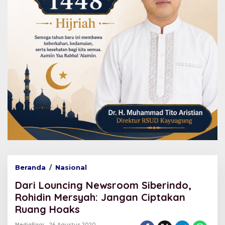
Beranda
/
Nasional
D
a
Dari Louncing Newsroom Siberindo,
r
i
Rohidin Mersyah: Jangan Ciptakan
L
Ruang Hoaks
o
u
MediaPagi
26 Agustus 2020