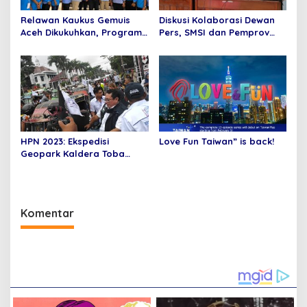
Relawan Kaukus Gemuis
Diskusi Kolaborasi Dewan
Aceh Dikukuhkan, Program
Pers, SMSI dan Pemprov
Utama Silaturahim Tokoh
Bali:Media Digital Harus
Masyarakat dan Ulama
Bisa Adaptasi dengan
Kemasan Baru
HPN 2023: Ekspedisi
Love Fun Taiwan” is back!
Geopark Kaldera Toba
SMSI Disambut Puluhan
Becak BSA Siantar
Komentar