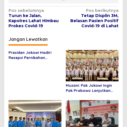
N
Pos sebelumnya
Pos berikutnya
Turun ke Jalan,
Tetap Displin 3M,
a
Kapolres Lahat Himbau
Belasan Pasien Positif
v
Prokes Covid-19
Covid-19 di Lahat
i
Jangan Lewatkan
g
a
Presiden Jokowi Hadiri
s
Resepsi Pernikahan
Pangeran Mateen
i
p
o
Muzani: Pak Jokowi Ingin
s
Pak Prabowo Lanjutkan
Pembangunan 10 Tahun
Terakhir