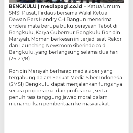
h
BENGKULU | mediapagi.co.id
– Ketua Umum
i
SMSI Pusat, Firdaus bersama Wakil Ketua
d
Dewan Pers Hendry CH Bangun menerima
i
n
cindera mata berupa buku perayaan Tabot di
M
Bengkulu, Karya Gubernur Bengkulu Rohidin
e
Mersyah. Momen berkesan ini terjadi saat Rakor
r
dan Launching Newsroom siberindo.co di
s
Bengkulu, yang berlangsung selama dua hari
y
a
(26-27/8).
h
:
Rohidin Mersyah berharap media siber yang
J
tergabung dalam Serikat Media Siber Indonesia
a
(SMSI) Bengkulu dapat menjalankan fungsinya
n
g
secara proporsional dan profesional, serta
a
penuh rasa tanggung jawab moral dalam
n
menampilkan pemberitaan ke masyarakat.
C
i
p
t
a
k