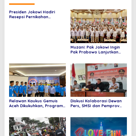
Presiden Jokowi Hadiri
Resepsi Pernikahan
Pangeran Mateen
Muzani: Pak Jokowi Ingin
Pak Prabowo Lanjutkan
Pembangunan 10 Tahun
Terakhir
Relawan Kaukus Gemuis
Diskusi Kolaborasi Dewan
Aceh Dikukuhkan, Program
Pers, SMSI dan Pemprov
Utama Silaturahim Tokoh
Bali:Media Digital Harus
Masyarakat dan Ulama
Bisa Adaptasi dengan
Kemasan Baru