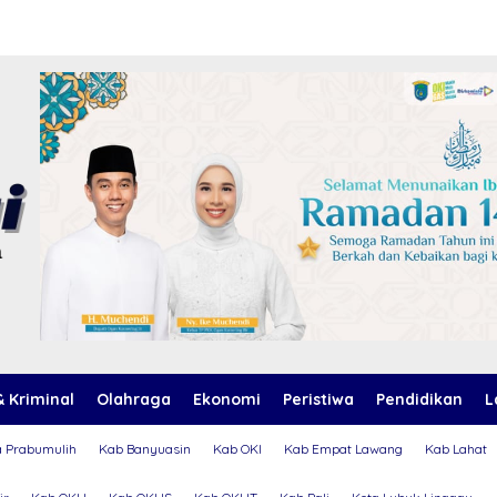
 Kriminal
Olahraga
Ekonomi
Peristiwa
Pendidikan
L
a Prabumulih
Kab Banyuasin
Kab OKI
Kab Empat Lawang
Kab Lahat