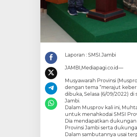
d
a
i
S
M
S
I
P
r
o
Laporan : SMSI.Jambi
v
i
JAMBI,Mediapagi.co.id—
n
s
Musyawarah Provinsi (Musprov
i
J
dengan tema “merajut keber
a
dibuka, Selasa (6/09/2022) di
m
Jambi.
b
Dalam Musprov kali ini, Muhta
i
S
untuk menahkodai SMSI Provi
e
Dia mendapatkan dukungan 
c
Provinsi Jambi serta dukunga
a
Dalam sambutannya usai terpi
r