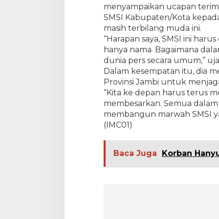
menyampaikan ucapan terim
a
A
SMSI Kabupaten/Kota kepada 
k
masih terbilang muda ini.
l
“Harapan saya, SMSI ini harus
a
hanya nama. Bagaimana dalam
m
a
dunia pers secara umum,” uja
s
Dalam kesempatan itu, dia m
i
Provinsi Jambi untuk menja
“Kita ke depan harus terus 
membesarkan. Semua dalam 
membangun marwah SMSI yang
(IMC01)
Baca Juga
Korban Hanyu