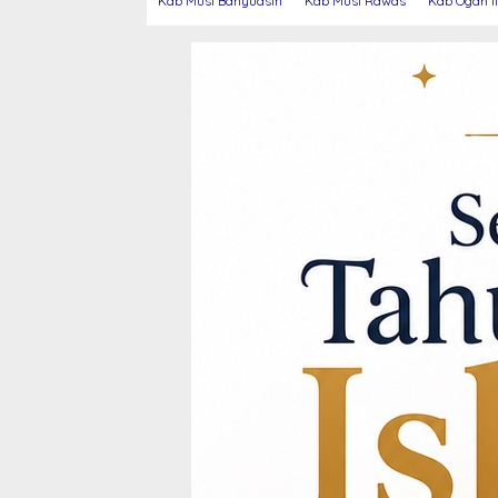
Kab Musi Banyuasin
Kab Musi Rawas
Kab Ogan Il