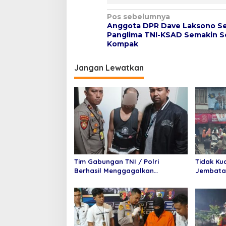
N
Pos sebelumnya
Anggota DPR Dave Laksono S
a
Panglima TNI-KSAD Semakin So
v
Kompak
i
Jangan Lewatkan
g
a
s
i
p
o
s
Tim Gabungan TNI / Polri
Tidak Ku
Berhasil Menggagalkan
Jembata
Penyelundupan 6 Paket Sabu
Mundur T
dan 6 Paket pil Ekstasi Di
Purnama
Bandara Internasional
Minangkabau