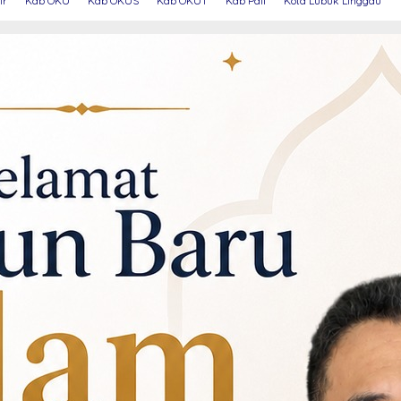
ir
Kab OKU
Kab OKUS
Kab OKUT
Kab Pali
Kota Lubuk Linggau