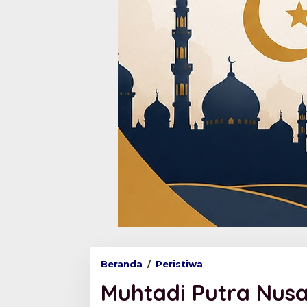
Beranda
/
Peristiwa
M
u
Muhtadi Putra Nusa
h
t