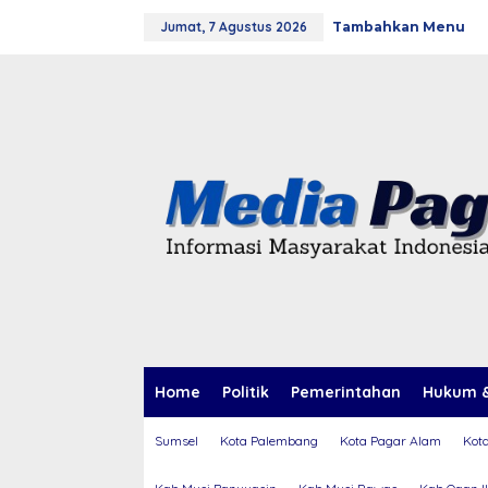
L
Jumat, 7 Agustus 2026
Tambahkan Menu
e
w
a
t
i
k
e
k
o
n
t
e
n
Home
Politik
Pemerintahan
Hukum &
Sumsel
Kota Palembang
Kota Pagar Alam
Kot