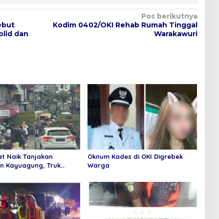
Pos berikutnya
ebut
Kodim 0402/OKI Rehab Rumah Tinggal
lid dan
Warakawuri
at Naik Tanjakan
Oknum Kades di OKI Digrebek
n Kayuagung, Truk
Warga
abrak Toko Mas