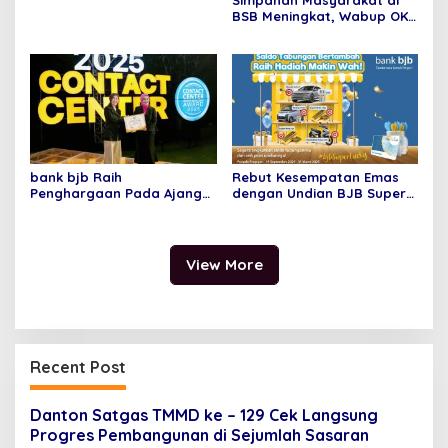
BSB Meningkat, Wabup OKI
Optimis Ekonomi Bangkit
bank bjb Raih
Rebut Kesempatan Emas
Penghargaan Pada Ajang
dengan Undian BJB Super
Contact Center Service
Lucky dari bank bjb
Excellence Award (CCSEA)
2025
View More
Recent Post
Danton Satgas TMMD ke – 129 Cek Langsung
Progres Pembangunan di Sejumlah Sasaran