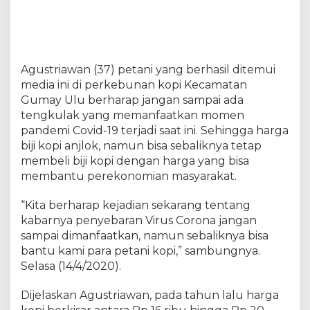
K
o
p
i
M
Agustriawan (37) petani yang berhasil ditemui
u
media ini di perkebunan kopi Kecamatan
r
a
Gumay Ulu berharap jangan sampai ada
h
tengkulak yang memanfaatkan momen
pandemi Covid-19 terjadi saat ini. Sehingga harga
biji kopi anjlok, namun bisa sebaliknya tetap
membeli biji kopi dengan harga yang bisa
membantu perekonomian masyarakat.
“Kita berharap kejadian sekarang tentang
kabarnya penyebaran Virus Corona jangan
sampai dimanfaatkan, namun sebaliknya bisa
bantu kami para petani kopi,” sambungnya.
Selasa (14/4/2020).
Dijelaskan Agustriawan, pada tahun lalu harga