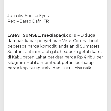
C
o
r
Jurnalis: Andika Eyek
o
n
Red – Barab Dafri. FR
a
”
,
LAHAT SUMSEL, mediapagi.co.id
– Diduga
J
dampak kabar penyebaran Virus Corona, buat
a
beberapa harga komoditi andalan di Sumatera
n
Selatan saat ini mulah jatuh, seperti getah karet
g
a
di Kabupaten Lahat berkisar harga Rp 4 ribu per
n
kilogram. Hal itu membuat petani berharap
S
harga kopi tetap stabil dan justru bisa naik.
a
m
p
a
i
H
a
r
g
a