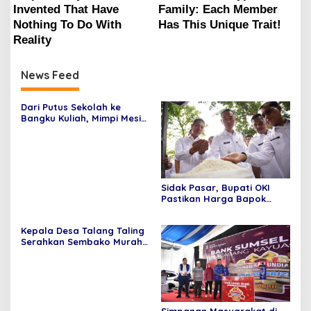
News Feed
Dari Putus Sekolah ke
Bangku Kuliah, Mimpi Mesi
Bangkit Berkat Pertamina
EP Adera
Sidak Pasar, Bupati OKI
Pastikan Harga Bapok
Masih Wajar
Kepala Desa Talang Taling
Serahkan Sembako Murah
Hasil Bumdes Sepakat
Jaya
Simpanan Masyarakat di