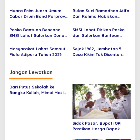
i
Keluhkan Kerusakan Jalan
Pihak Koni Lahat
p
Muara Enim Juara Umum
Bulan Suci Ramadhan Atifa
Cabor Drum Band Porprov
Dan Rahma Habiskan
o
2023
Waktu Dengan Baca Al-
s
qur’an.
Posko Bantuan Bencana
SMSI Lahat Dirikan Posko
SMSI Lahat Salurkan Donasi
dan Salurkan Bantuan
dari SMSI Banyuasin
Korban Banjir Hanyutkan
22 Rumah
Masyarakat Lahat Sambut
Sejak 1982, Jembatan 5
Piala Adipura Tahun 2023
Desa Kikim Tak Disentuh
Pemerintah
Jangan Lewatkan
Dari Putus Sekolah ke
Bangku Kuliah, Mimpi Mesi
Bangkit Berkat Pertamina
EP Adera
Sidak Pasar, Bupati OKI
Pastikan Harga Bapok
Masih Wajar