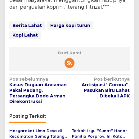
besar masyarakat menggantungkan hidupnya
dari penjualan kopi ini,” terang Fitrizal.***
Berita Lahat
Harga kopi turun
Kopi Lahat
Ikuti Kami
N
Pos sebelumnya
Pos berikutnya
Kasus Dugaan Ancaman
Antisipasi “Corona”,
a
Pakai Pedang,
Pasukan Biru Lahat
v
Tersangka Dodo Arman
Dibekali APK
Direkontruksi
i
g
Posting Terkait
a
s
Masyarakat Lima Desa di
Terkait Isyu “Sunat” Honor
Kecamatan Gumay Talang
Panitia Porprov, Ini Kata