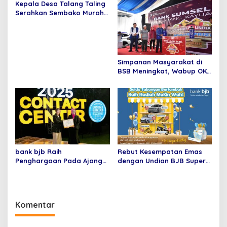
Kepala Desa Talang Taling
Serahkan Sembako Murah
Hasil Bumdes Sepakat
Jaya
Simpanan Masyarakat di
BSB Meningkat, Wabup OKI
Optimis Ekonomi Bangkit
bank bjb Raih
Rebut Kesempatan Emas
Penghargaan Pada Ajang
dengan Undian BJB Super
Contact Center Service
Lucky dari bank bjb
Excellence Award (CCSEA)
2025
Komentar