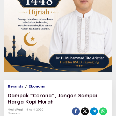
Beranda
/
Ekonomi
D
a
Dampak “Corona”, Jangan Sampai
m
p
Harga Kopi Murah
a
k
MediaPagi
14 April 2020
Ekonomi
“