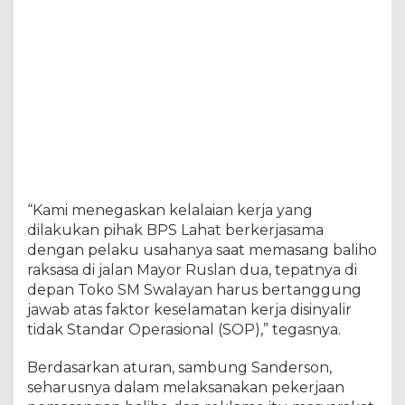
a
b
T
e
r
k
a
i
t
K
e
l
a
“Kami menegaskan kelalaian kerja yang
l
dilakukan pihak BPS Lahat berkerjasama
a
dengan pelaku usahanya saat memasang baliho
i
raksasa di jalan Mayor Ruslan dua, tepatnya di
a
depan Toko SM Swalayan harus bertanggung
n
K
jawab atas faktor keselamatan kerja disinyalir
e
tidak Standar Operasional (SOP),” tegasnya.
r
j
Berdasarkan aturan, sambung Sanderson,
a
seharusnya dalam melaksanakan pekerjaan