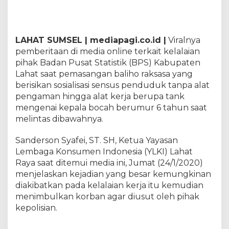
S
L
a
h
LAHAT SUMSEL | mediapagi.co.id |
Viralnya
a
pemberitaan di media online terkait kelalaian
t
H
pihak Badan Pusat Statistik (BPS) Kabupaten
a
Lahat saat pemasangan baliho raksasa yang
r
berisikan sosialisasi sensus penduduk tanpa alat
u
pengaman hingga alat kerja berupa tank
s
mengenai kepala bocah berumur 6 tahun saat
B
e
melintas dibawahnya.
r
t
Sanderson Syafei, ST. SH, Ketua Yayasan
a
Lembaga Konsumen Indonesia (YLKI) Lahat
n
Raya saat ditemui media ini, Jumat (24/1/2020)
g
g
menjelaskan kejadian yang besar kemungkinan
u
diakibatkan pada kelalaian kerja itu kemudian
n
menimbulkan korban agar diusut oleh pihak
g
kepolisian.
J
a
w