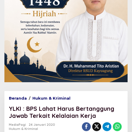
Beranda
/
Hukum & Kriminal
Y
L
YLKI : BPS Lahat Harus Bertanggung
K
I
Jawab Terkait Kelalaian Kerja
:
B
MediaPagi
24 Januari 2020
Hukum & Kriminal
P