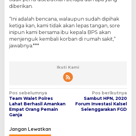
diberikan.
“Ini adalah bencana, walaupun sudah dipihak
ketiga kan, kami tidak akan lepas tangan, sore
inipun kami bersama ibu kepala BPS akan
menjenguk kembali korban di rumah sakit,”
jawabnya.***
Ikuti Kami
N
Pos sebelumnya
Pos berikutnya
Team Walet Polres
Sambut HPN, 2020
a
Lahat Berhasil Amankan
Forum Investasi Kalsel
v
Empat Orang Pemain
Selenggarakan FGD
Ganja
i
g
Jangan Lewatkan