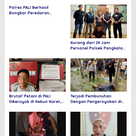
a
s
Polres PALI Berhasil
Bongkar Peredaran
i
Narkoba, Tersangka
p
Diamankan dengan Barang
Bukti Sabu 4,50 Gram
o
s
Kurang dari 24 Jam
Personel Polsek Pangkalan
Lampam Berhasil Tangkap
Pelaku Pembunuhan yang
Terjadi di Desa Pulauwan
Brutal! Petani di PALI
Terjadi Pembunuhan
Dikeroyok di Kebun Karet,
Dengan Pengeroyokan di
Pelaku Ditangkap Tim
Desa Pulauan
Beruang Hitam