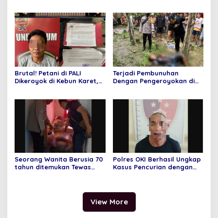
Lampam Berhasil Tangkap
Pelaku Pembunuhan yang
Terjadi di Desa Pulauwan
Brutal! Petani di PALI
Terjadi Pembunuhan
Dikeroyok di Kebun Karet,
Dengan Pengeroyokan di
Pelaku Ditangkap Tim
Desa Pulauan
Beruang Hitam
Seorang Wanita Berusia 70
Polres OKI Berhasil Ungkap
tahun ditemukan Tewas
Kasus Pencurian dengan
Mengenaskan di Dalam
Kekerasan yang Terjadi di
Rumahnya
Desa Jungkal
View More