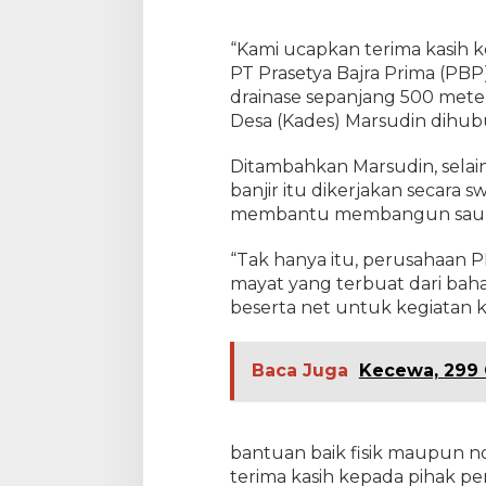
i
r
“Kami ucapkan terima kasih
D
e
PT Prasetya Bajra Prima (P
s
drainase sepanjang 500 mete
a
Desa (Kades) Marsudin dihubun
K
a
Ditambahkan Marsudin, sela
r
a
banjir itu dikerjakan secara
n
membantu membangun saun
g
B
“Tak hanya itu, perusahaan
a
mayat yang terbuat dari baha
r
u
beserta net untuk kegiatan ka
,
L
a
Baca Juga
Kecewa, 299 
h
a
t
bantuan baik fisik maupun no
terima kasih kepada pihak pe