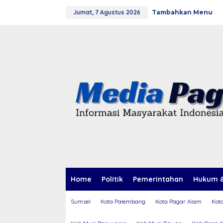
L
Jumat, 7 Agustus 2026
Tambahkan Menu
e
w
a
t
i
k
e
k
o
n
t
e
n
Home
Politik
Pemerintahan
Hukum &
Sumsel
Kota Palembang
Kota Pagar Alam
Kot