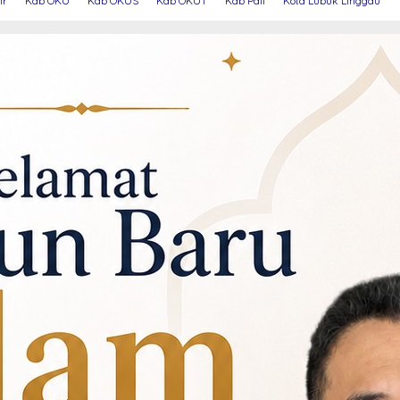
ir
Kab OKU
Kab OKUS
Kab OKUT
Kab Pali
Kota Lubuk Linggau