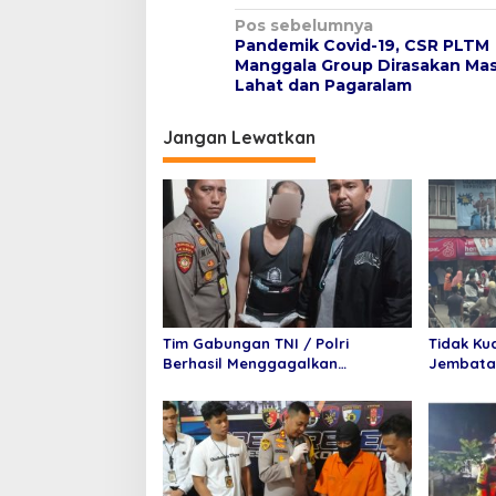
N
Pos sebelumnya
Pandemik Covid-19, CSR PLTM
a
Manggala Group Dirasakan Mas
v
Lahat dan Pagaralam
i
Jangan Lewatkan
g
a
s
i
p
o
s
Tim Gabungan TNI / Polri
Tidak Ku
Berhasil Menggagalkan
Jembata
Penyelundupan 6 Paket Sabu
Mundur T
dan 6 Paket pil Ekstasi Di
Purnama
Bandara Internasional
Minangkabau