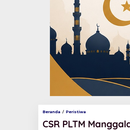
Beranda
/
Peristiwa
C
S
CSR PLTM Manggala 
R
P