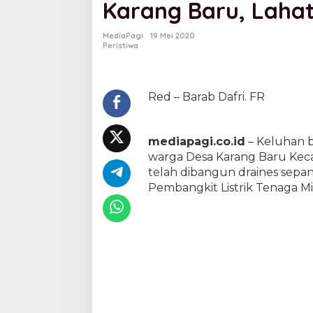
Karang Baru, Laha
L
T
M
MediaPagi
19 Mei 2020
M
Peristiwa
a
n
g
g
Red – Barab Dafri. FR
a
l
a
mediapagi.co.id
– Keluhan b
G
warga Desa Karang Baru Kecama
r
o
telah dibangun draines sepa
u
Pembangkit Listrik Tenaga Mi
p
A
t
a
s
i
B
a
n
j