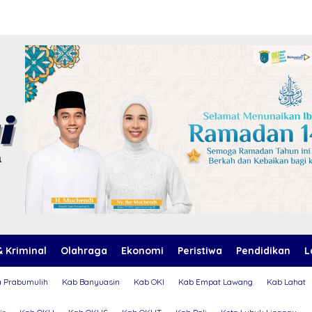
 Kriminal
Olahraga
Ekonomi
Peristiwa
Pendidikan
L
a Prabumulih
Kab Banyuasin
Kab OKI
Kab Empat Lawang
Kab Lahat