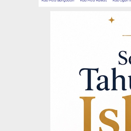
Kab Musi Banyuasin
Kab Musi Rawas
Kab Ogan Il