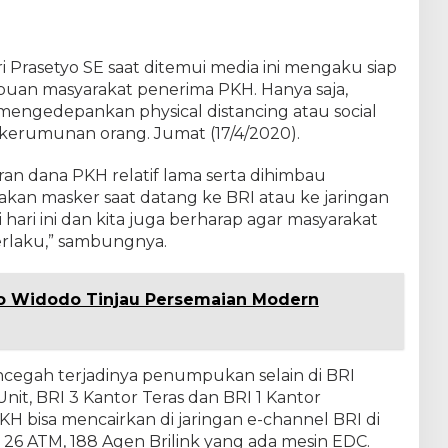
i Prasetyo SE saat ditemui media ini mengaku siap
uan masyarakat penerima PKH. Hanya saja,
engedepankan physical distancing atau social
 kerumunan orang. Jumat (17/4/2020).
an dana PKH relatif lama serta dihimbau
an masker saat datang ke BRI atau ke jaringan
 hari ini dan kita juga berharap agar masyarakat
rlaku,” sambungnya.
o Widodo Tinjau Persemaian Modern
cegah terjadinya penumpukan selain di BRI
nit, BRI 3 Kantor Teras dan BRI 1 Kantor
 bisa mencairkan di jaringan e-channel BRI di
, 26 ATM, 188 Agen Brilink yang ada mesin EDC.