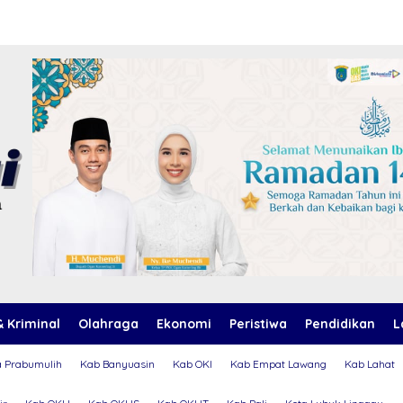
 Kriminal
Olahraga
Ekonomi
Peristiwa
Pendidikan
L
a Prabumulih
Kab Banyuasin
Kab OKI
Kab Empat Lawang
Kab Lahat