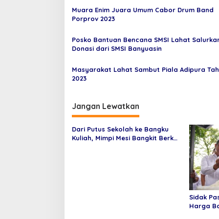
i
Muara Enim Juara Umum Cabor Drum Band
p
Porprov 2023
o
Posko Bantuan Bencana SMSI Lahat Salurka
s
Donasi dari SMSI Banyuasin
Masyarakat Lahat Sambut Piala Adipura Ta
2023
Jangan Lewatkan
Dari Putus Sekolah ke Bangku
Kuliah, Mimpi Mesi Bangkit Berkat
Pertamina EP Adera
Sidak Pa
Harga B