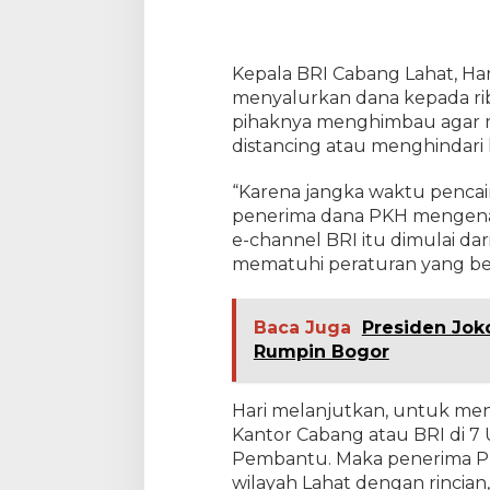
D
i
t
e
Kepala BRI Cabang Lahat, Har
r
menyalurkan dana kepada rib
i
pihaknya menghimbau agar m
m
distancing atau menghindari
a
T
i
“Karena jangka waktu pencair
a
penerima dana PKH mengenak
p
e-channel BRI itu dimulai dari
B
mematuhi peraturan yang be
u
l
a
Baca Juga
Presiden Jok
n
Rumpin Bogor
Hari melanjutkan, untuk men
Kantor Cabang atau BRI di 7 U
Pembantu. Maka penerima PKH
wilayah Lahat dengan rincian