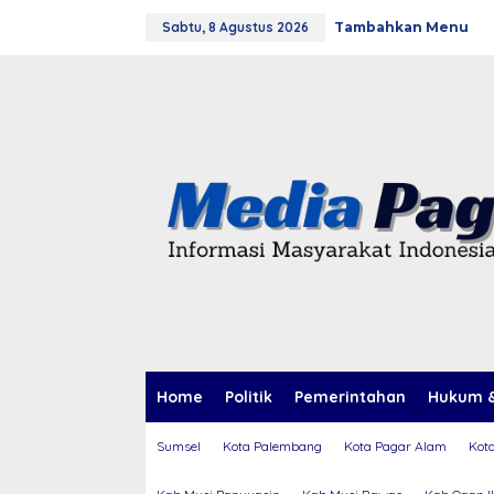
L
Sabtu, 8 Agustus 2026
Tambahkan Menu
e
w
a
t
i
k
e
k
o
n
t
e
n
Home
Politik
Pemerintahan
Hukum &
Sumsel
Kota Palembang
Kota Pagar Alam
Kot