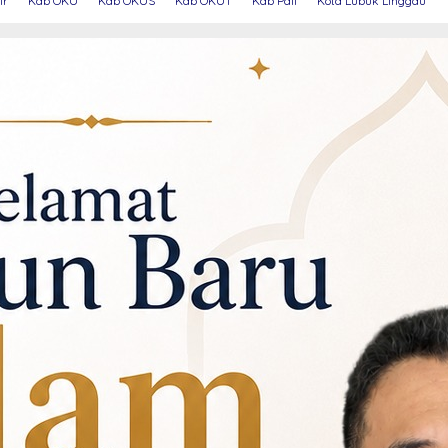
ir
Kab OKU
Kab OKUS
Kab OKUT
Kab Pali
Kota Lubuk Linggau