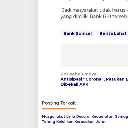
“Jadi masyarakat tidak harus 
yang dimiliki Bank BRI terseb
Bank Sumsel
Berita Lahat
N
Pos sebelumnya
Antisipasi “Corona”, Pasukan B
a
Dibekali APK
v
i
Posting Terkait
g
a
Masyarakat Lima Desa di Kecamatan Gumay
s
Talang Keluhkan Kerusakan Jalan