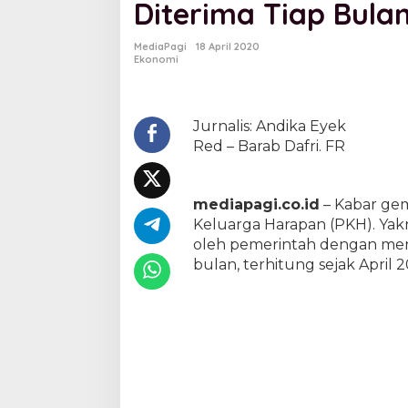
Diterima Tiap Bula
r
G
e
MediaPagi
18 April 2020
m
Ekonomi
b
i
r
a
Jurnalis: Andika Eyek
,
Red – Barab Dafri. FR
U
a
n
mediapagi.co.id
– Kabar gem
g
P
Keluarga Harapan (PKH). Yakni
K
oleh pemerintah dengan menc
H
bulan, terhitung sejak April 
L
a
h
a
t
A
k
a
n