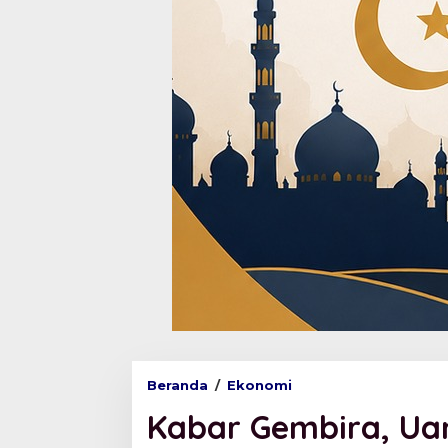
Beranda
/
Ekonomi
K
a
Kabar Gembira, Ua
b
a