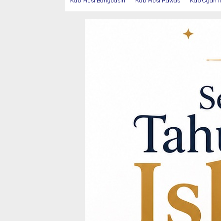
Kab Musi Banyuasin
Kab Musi Rawas
Kab Ogan Il