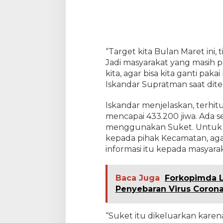
P
T
e
r
p
e
“Target kita Bulan Maret ini, 
n
Jadi masyarakat yang masih 
u
kita, agar bisa kita ganti pak
h
Iskandar Supratman saat ditem
i
Iskandar menjelaskan, terh
mencapai 433.200 jiwa. Ada se
menggunakan Suket. Untuk m
kepada pihak Kecamatan, ag
informasi itu kepada masyarak
Baca Juga
Forkopimda L
Penyebaran Virus Coron
“Suket itu dikeluarkan karena