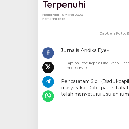
Terpenuhi
a
b
L
MediaPagi
6 Maret 2020
a
Pemerintahan
h
a
Caption Foto: 
t
P
a
s
Jurnalis: Andika Eyek
t
i
Caption Foto: Kepala Disdukcapil Lah
k
(Andika Eyek)
a
n
B
Pencatatam Sipil (Disdukcapil
l
masyarakat Kabupaten Lahat 
a
telah menyetujui usulan jum
n
k
o
E
-
K
T