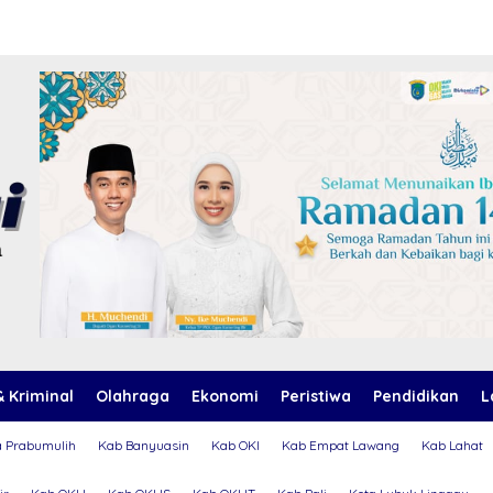
 Kriminal
Olahraga
Ekonomi
Peristiwa
Pendidikan
L
a Prabumulih
Kab Banyuasin
Kab OKI
Kab Empat Lawang
Kab Lahat