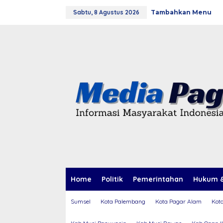
L
Sabtu, 8 Agustus 2026
Tambahkan Menu
e
w
a
t
i
k
e
k
o
n
t
e
n
Home
Politik
Pemerintahan
Hukum &
Sumsel
Kota Palembang
Kota Pagar Alam
Kot