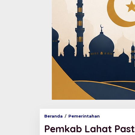
Beranda
/
Pemerintahan
P
e
Pemkab Lahat Past
m
k