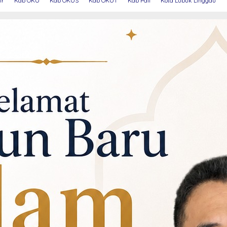
ir
Kab OKU
Kab OKUS
Kab OKUT
Kab Pali
Kota Lubuk Linggau