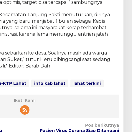
optimis, target bisa tercapai,” sambungnya
 Kecamatan Tanjung Sakti menuturkan, dirinya
a yang baru menjabat 1 bulan sebagai Kadis
utnya, selama ini masyarakat kerap terhambat
strasi, karena lama menunggu antrian jatah
saya sebarkan ke desa. Soalnya masih ada warga
 Suket,” tutur Heru dibingcangi saat sedang
i.* Editor: Barab Dafri
E-KTP Lahat
info kab lahat
lahat terkini
Ikuti Kami
Pos berikutnya
g
Pasien Virus Corona Siap Ditangani