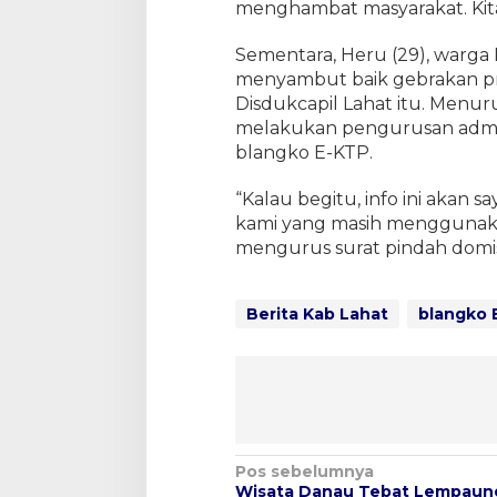
menghambat masyarakat. Kita 
Sementara, Heru (29), warga
menyambut baik gebrakan pri
Disdukcapil Lahat itu. Menur
melakukan pengurusan admini
blangko E-KTP.
“Kalau begitu, info ini akan 
kami yang masih menggunakan
mengurus surat pindah domisil
Berita Kab Lahat
blangko 
N
Pos sebelumnya
Wisata Danau Tebat Lempaun