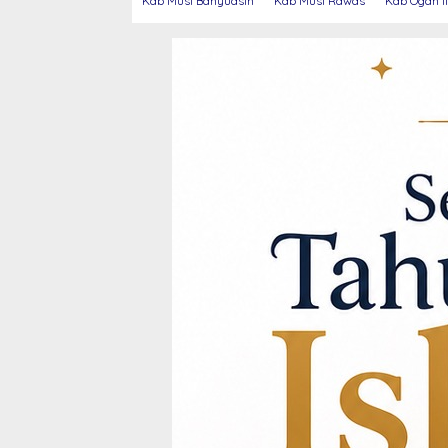
Kab Musi Banyuasin
Kab Musi Rawas
Kab Ogan Il