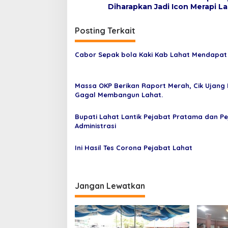
a
Diharapkan Jadi Icon Merapi L
v
i
Posting Terkait
g
Cabor Sepak bola Kaki Kab Lahat Mendapat
a
s
Massa OKP Berikan Raport Merah, Cik Ujang D
i
Gagal Membangun Lahat.
p
o
Bupati Lahat Lantik Pejabat Pratama dan P
Administrasi
s
Ini Hasil Tes Corona Pejabat Lahat
Jangan Lewatkan