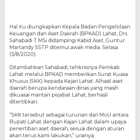
n
A
s
e
Hal itu diungkapkan Kepala Badan Pengelolaan
t
Keuangan dan Aset Daerah (BPKAD) Lahat, Drs
Sahabadi T MSi didampingi Kabid Aset, Guntur
Martandy SSTP ditemui awak media. Selasa
(3/8/2020).
Ditambahkan Sahabadi, tehknisnya Pemkab
Lahat melalui BPKAD memberikan Surat Kuasa
Khusus (SKK) kepada Kejari Lahat. Alhasil aset
daerah berupa kendaraan dinas yang masih
dikuasai mantan pejabat Lahat, berhasil
ditertibkan.
“SKK tersebut sebagai turunan dari MoU antara
Bupati Lahat dengan Kajari Lahat dalam upaya
penertiban aset daerah, sesuai dengan aturan
akan terus kami lakukan,” urainya.