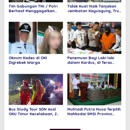
Tim Gabungan TNI / Polri
Tidak Kuat Naik Tanjakan
Berhasil Menggagalkan
Jembatan Kayuagung, Truk
Penyelundupan 6 Paket
Mundur Tabrak Toko Mas
Sabu dan 6 Paket pil
Purnama
Ekstasi Di Bandara
Internasional Minangkabau
Oknum Kades di OKI
Penemuan Bayi Laki-laki
Digrebek Warga
dalam Kardus, di Teras
Rumah Warga
Bus Study Tour SDN Asal
Muhtadi Putra Nusa Terpilih
OKU Timur Kecelakaan, 2
Nahkodai SMSI Provinsi
Orang Meninggal Dunia
Jambi Secara Aklamasi