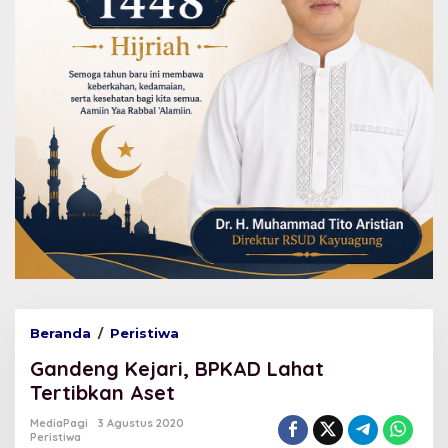
Beranda
/
Peristiwa
G
a
Gandeng Kejari, BPKAD Lahat
n
d
Tertibkan Aset
e
n
MediaPagi
3 Agustus 2020
Peristiwa
g