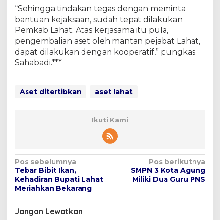
“Sehingga tindakan tegas dengan meminta
bantuan kejaksaan, sudah tepat dilakukan
Pemkab Lahat. Atas kerjasama itu pula,
pengembalian aset oleh mantan pejabat Lahat,
dapat dilakukan dengan kooperatif,” pungkas
Sahabadi.***
Aset ditertibkan
aset lahat
Ikuti Kami
N
Pos sebelumnya
Pos berikutnya
Tebar Bibit Ikan,
SMPN 3 Kota Agung
a
Kehadiran Bupati Lahat
Miliki Dua Guru PNS
v
Meriahkan Bekarang
i
Jangan Lewatkan
g