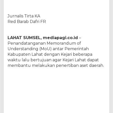
K
e
j
Jurnalis Tirta KA
a
r
Red Barab Dafri FR
i
,
B
LAHAT SUMSEL, mediapagi.co.id
–
P
Penandatanganan Memorandum of
K
A
Understanding (MoU) antar Pemerintah
D
Kabupaten Lahat dengan Kejari beberapa
L
waktu lalu bertujuan agar Kejari Lahat dapat
a
membantu melakukan penertiban aset daerah.
h
a
t
T
e
r
t
i
b
k
a