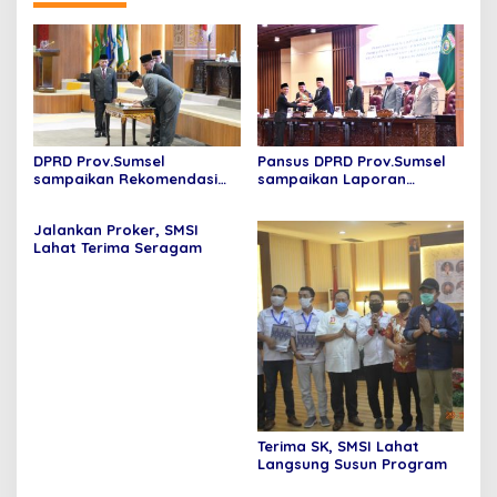
DPRD Prov.Sumsel
Pansus DPRD Prov.Sumsel
sampaikan Rekomendasi
sampaikan Laporan
dan Menyetujui LKPJ
Pembahasan LKPJ TA 2024
Gubernur TA 2024
dan Bentuk Tim Perumus
Jalankan Proker, SMSI
Rekomendasi
Lahat Terima Seragam
Terima SK, SMSI Lahat
Langsung Susun Program