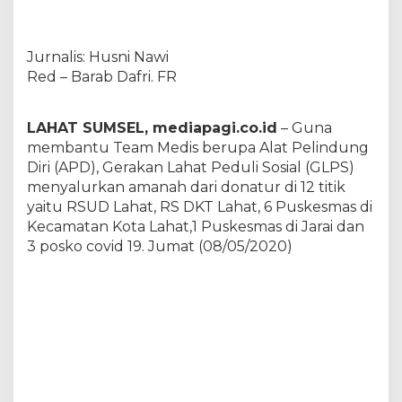
t
i
C
Jurnalis: Husni Nawi
i
k
Red – Barab Dafri. FR
U
j
a
LAHAT SUMSEL, mediapagi.co.id
– Guna
n
membantu Team Medis berupa Alat Pelindung
g
Diri (APD), Gerakan Lahat Peduli Sosial (GLPS)
S
menyalurkan amanah dari donatur di 12 titik
a
l
yaitu RSUD Lahat, RS DKT Lahat, 6 Puskesmas di
u
Kecamatan Kota Lahat,1 Puskesmas di Jarai dan
r
3 posko covid 19. Jumat (08/05/2020)
k
a
n
B
a
n
t
u
a
n