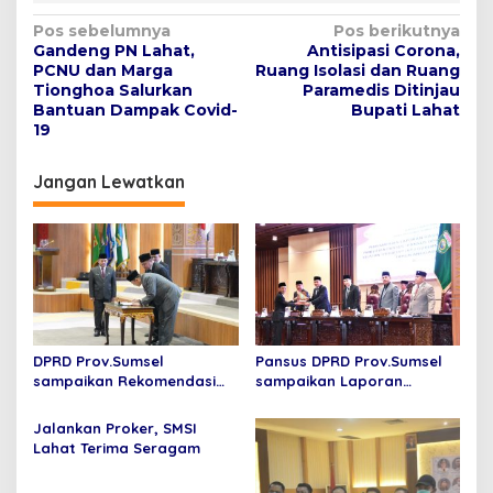
N
Pos sebelumnya
Pos berikutnya
Gandeng PN Lahat,
Antisipasi Corona,
a
PCNU dan Marga
Ruang Isolasi dan Ruang
v
Tionghoa Salurkan
Paramedis Ditinjau
Bantuan Dampak Covid-
Bupati Lahat
i
19
g
Jangan Lewatkan
a
s
i
p
o
s
DPRD Prov.Sumsel
Pansus DPRD Prov.Sumsel
sampaikan Rekomendasi
sampaikan Laporan
dan Menyetujui LKPJ
Pembahasan LKPJ TA 2024
Gubernur TA 2024
dan Bentuk Tim Perumus
Jalankan Proker, SMSI
Rekomendasi
Lahat Terima Seragam