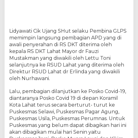
D
a
m
p
a
Lidyawati Cik Ujang SHut selaku Pembina GLPS
k
memimpin langsung pembagian APD yang di
C
o
awali penyerahan di RS DKT diterima oleh
v
kepala RS DKT Lahat Mayor dr Fauzi
i
Mustakman yang diwakili oleh Lettu Toni
d
selanjutnya ke RSUD Lahat yang diterima oleh
-
1
Direktur RSUD Lahat dr Erlinda yang diwakili
9
oleh Nurhawani.
Lalu, pembagian dilanjutkan ke Posko Covid-19,
diantaranya Posko Covid 19 di depan Koramil
Kota Lahat terus secara berturut- turut ke
Puskesmas Selawi, Puskesmas Pagar Agung,
Puskesmas Usila, Puskesmas Perumnas. Untuk
Puskesmas yang belum dapat dibagikan hari ini
akan dibagikan mulai hari Senin yaitu