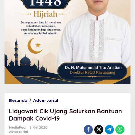
Beranda
/
Advertorial
L
i
Lidyawati Cik Ujang Salurkan Bantuan
d
y
Dampak Covid-19
a
w
MediaPagi
9 Mei 2020
Advertorial
a