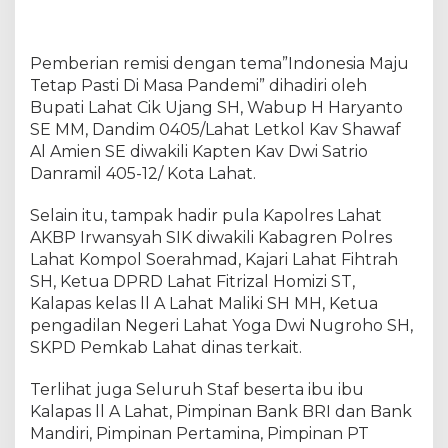
s
i
U
Pemberian remisi dengan tema”Indonesia Maju
m
Tetap Pasti Di Masa Pandemi” dihadiri oleh
u
m
Bupati Lahat Cik Ujang SH, Wabup H Haryanto
SE MM, Dandim 0405/Lahat Letkol Kav Shawaf
Al Amien SE diwakili Kapten Kav Dwi Satrio
Danramil 405-12/ Kota Lahat.
Selain itu, tampak hadir pula Kapolres Lahat
AKBP Irwansyah SIK diwakili Kabagren Polres
Lahat Kompol Soerahmad, Kajari Lahat Fihtrah
SH, Ketua DPRD Lahat Fitrizal Homizi ST,
Kalapas kelas ll A Lahat Maliki SH MH, Ketua
pengadilan Negeri Lahat Yoga Dwi Nugroho SH,
SKPD Pemkab Lahat dinas terkait.
Terlihat juga Seluruh Staf beserta ibu ibu
Kalapas ll A Lahat, Pimpinan Bank BRI dan Bank
Mandiri, Pimpinan Pertamina, Pimpinan PT