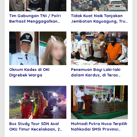
p
o
Tim Gabungan TNI / Polri
Tidak Kuat Naik Tanjakan
s
Berhasil Menggagalkan
Jembatan Kayuagung, Truk
Penyelundupan 6 Paket
Mundur Tabrak Toko Mas
Sabu dan 6 Paket pil
Purnama
Ekstasi Di Bandara
Internasional Minangkabau
Oknum Kades di OKI
Penemuan Bayi Laki-laki
Digrebek Warga
dalam Kardus, di Teras
Rumah Warga
Bus Study Tour SDN Asal
Muhtadi Putra Nusa Terpilih
OKU Timur Kecelakaan, 2
Nahkodai SMSI Provinsi
Orang Meninggal Dunia
Jambi Secara Aklamasi