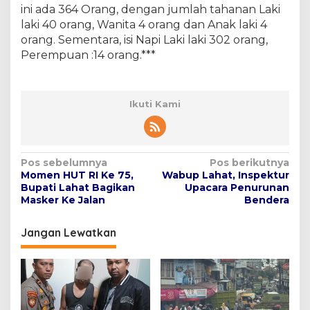
ini ada 364 Orang, dengan jumlah tahanan Laki
laki 40 orang, Wanita 4 orang dan Anak laki 4
orang. Sementara, isi Napi Laki laki 302 orang,
Perempuan :14 orang.***
Ikuti Kami
N
Pos sebelumnya
Pos berikutnya
Momen HUT RI Ke 75,
Wabup Lahat, Inspektur
a
Bupati Lahat Bagikan
Upacara Penurunan
v
Masker Ke Jalan
Bendera
i
Jangan Lewatkan
g
a
s
i