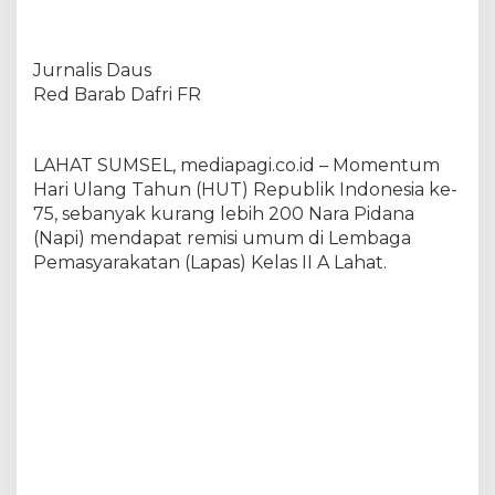
N
a
p
Jurnalis Daus
i
L
Red Barab Dafri FR
a
p
a
LAHAT SUMSEL, mediapagi.co.id – Momentum
s
Hari Ulang Tahun (HUT) Republik Indonesia ke-
I
I
75, sebanyak kurang lebih 200 Nara Pidana
A
(Napi) mendapat remisi umum di Lembaga
L
Pemasyarakatan (Lapas) Kelas II A Lahat.
a
h
a
t
R
a
i
h
R
e
m
i