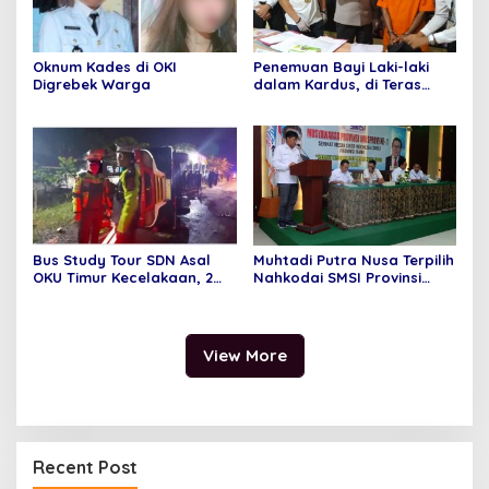
Oknum Kades di OKI
Penemuan Bayi Laki-laki
Digrebek Warga
dalam Kardus, di Teras
Rumah Warga
Bus Study Tour SDN Asal
Muhtadi Putra Nusa Terpilih
OKU Timur Kecelakaan, 2
Nahkodai SMSI Provinsi
Orang Meninggal Dunia
Jambi Secara Aklamasi
View More
Recent Post