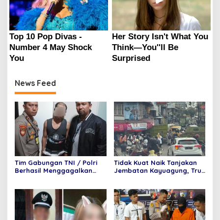
News Feed
Tim Gabungan TNI / Polri
Tidak Kuat Naik Tanjakan
Berhasil Menggagalkan
Jembatan Kayuagung, Truk
Penyelundupan 6 Paket
Mundur Tabrak Toko Mas
Sabu dan 6 Paket pil
Purnama
Ekstasi Di Bandara
Internasional Minangkabau