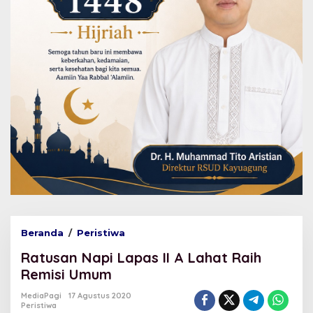
Beranda
/
Peristiwa
R
a
Ratusan Napi Lapas II A Lahat Raih
t
u
Remisi Umum
s
a
MediaPagi
17 Agustus 2020
Peristiwa
n