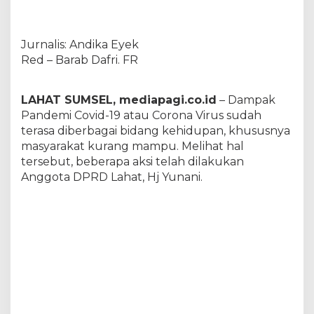
P
a
k
Jurnalis: Andika Eyek
e
t
Red – Barab Dafri. FR
S
e
m
LAHAT SUMSEL, mediapagi.co.id
– Dampak
b
Pandemi Covid-19 atau Corona Virus sudah
a
terasa diberbagai bidang kehidupan, khususnya
k
masyarakat kurang mampu. Melihat hal
o
D
tersebut, beberapa aksi telah dilakukan
e
Anggota DPRD Lahat, Hj Yunani.
w
a
n
H
j
.
Y
u
n
a
n