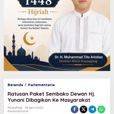
Beranda
/
Parlementaria
R
a
Ratusan Paket Sembako Dewan Hj.
t
u
Yunani Dibagikan Ke Masyarakat
s
a
MediaPagi
29 April 2020
Parlementaria
n