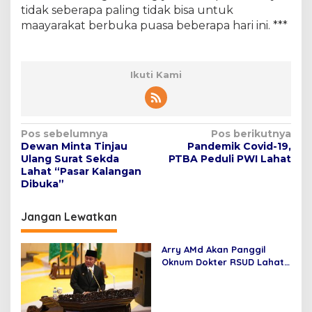
tidak seberapa paling tidak bisa untuk
maayarakat berbuka puasa beberapa hari ini. ***
Ikuti Kami
N
Pos sebelumnya
Pos berikutnya
Dewan Minta Tinjau
Pandemik Covid-19,
a
Ulang Surat Sekda
PTBA Peduli PWI Lahat
v
Lahat “Pasar Kalangan
Dibuka”
i
g
Jangan Lewatkan
a
s
Arry AMd Akan Panggil
Oknum Dokter RSUD Lahat
i
Jarang “Ngantor”
p