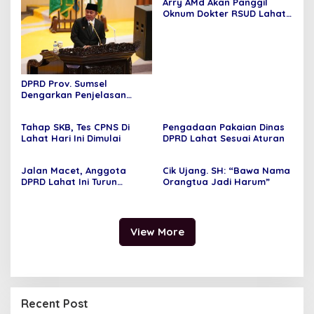
Arry AMd Akan Panggil
Oknum Dokter RSUD Lahat
Jarang “Ngantor”
DPRD Prov. Sumsel
Dengarkan Penjelasan
Gubernur Terhadap 4
(Empat) Raperda
Tahap SKB, Tes CPNS Di
Pengadaan Pakaian Dinas
Lahat Hari Ini Dimulai
DPRD Lahat Sesuai Aturan
Jalan Macet, Anggota
Cik Ujang. SH: “Bawa Nama
DPRD Lahat Ini Turun
Orangtua Jadi Harum”
Tangan
View More
Recent Post