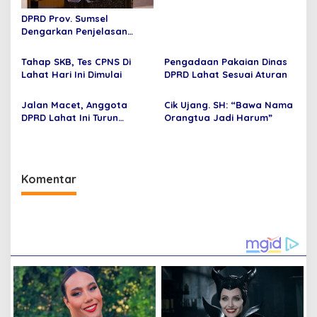
o
s
DPRD Prov. Sumsel
Dengarkan Penjelasan
Gubernur Terhadap 4
(Empat) Raperda
Tahap SKB, Tes CPNS Di
Pengadaan Pakaian Dinas
Lahat Hari Ini Dimulai
DPRD Lahat Sesuai Aturan
Jalan Macet, Anggota
Cik Ujang. SH: “Bawa Nama
DPRD Lahat Ini Turun
Orangtua Jadi Harum”
Tangan
Komentar