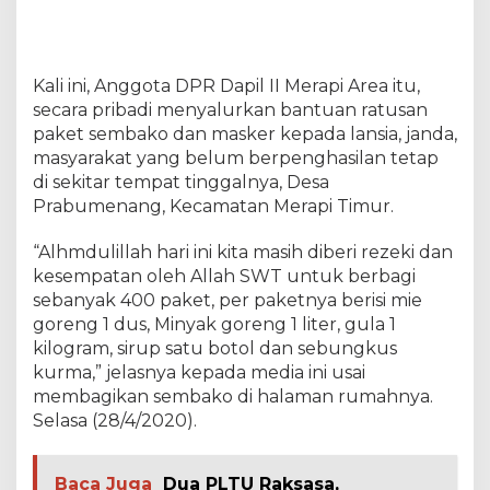
i
D
i
b
Kali ini, Anggota DPR Dapil II Merapi Area itu,
a
secara pribadi menyalurkan bantuan ratusan
g
paket sembako dan masker kepada lansia, janda,
i
k
masyarakat yang belum berpenghasilan tetap
a
di sekitar tempat tinggalnya, Desa
n
Prabumenang, Kecamatan Merapi Timur.
K
e
“Alhmdulillah hari ini kita masih diberi rezeki dan
M
a
kesempatan oleh Allah SWT untuk berbagi
s
sebanyak 400 paket, per paketnya berisi mie
y
goreng 1 dus, Minyak goreng 1 liter, gula 1
a
kilogram, sirup satu botol dan sebungkus
r
a
kurma,” jelasnya kepada media ini usai
k
membagikan sembako di halaman rumahnya.
a
Selasa (28/4/2020).
t
Baca Juga
Dua PLTU Raksasa,