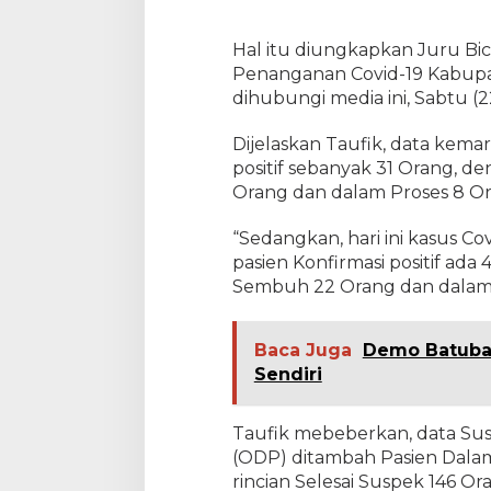
i
n
Hal itu diungkapkan Juru Bi
g
k
Penanganan Covid-19 Kabupat
a
dihubungi media ini, Sabtu (2
t
D
Dijelaskan Taufik, data kema
r
positif sebanyak 31 Orang, d
a
s
Orang dan dalam Proses 8 Or
t
i
“Sedangkan, hari ini kasus Co
s
pasien Konfirmasi positif ada
Sembuh 22 Orang dan dalam P
Baca Juga
Demo Batubar
Sendiri
Taufik mebeberkan, data Susp
(ODP) ditambah Pasien Dala
rincian Selesai Suspek 146 O