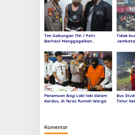
s
i
p
o
Tim Gabungan TNI / Polri
Tidak Ku
s
Berhasil Menggagalkan
Jembata
Penyelundupan 6 Paket Sabu
Mundur T
dan 6 Paket pil Ekstasi Di
Purnama
Bandara Internasional
Minangkabau
Penemuan Bayi Laki-laki dalam
Bus Stud
Kardus, di Teras Rumah Warga
Timur Ke
Meningga
Komentar