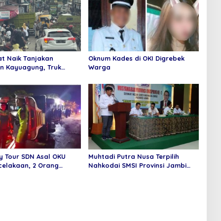
at Naik Tanjakan
Oknum Kades di OKI Digrebek
n Kayuagung, Truk
Warga
abrak Toko Mas
y Tour SDN Asal OKU
Muhtadi Putra Nusa Terpilih
celakaan, 2 Orang
Nahkodai SMSI Provinsi Jambi
l Dunia
Secara Aklamasi