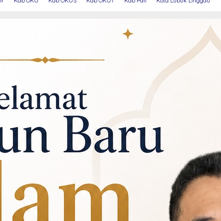
ir
Kab OKU
Kab OKUS
Kab OKUT
Kab Pali
Kota Lubuk Linggau