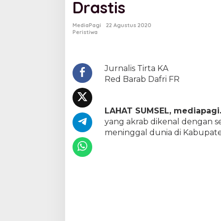
Drastis
a
d
a
MediaPagi
22 Agustus 2020
,
Peristiwa
K
a
s
u
Jurnalis Tirta KA
s
Red Barab Dafri FR
C
o
v
LAHAT SUMSEL, mediapagi.
i
d
yang akrab dikenal dengan s
-
meninggal dunia di Kabupate
1
9
L
a
h
a
t
M
e
n