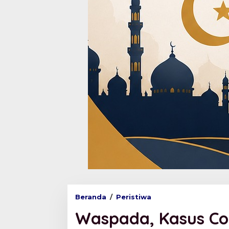
Beranda
/
Peristiwa
W
a
Waspada, Kasus Co
s
p