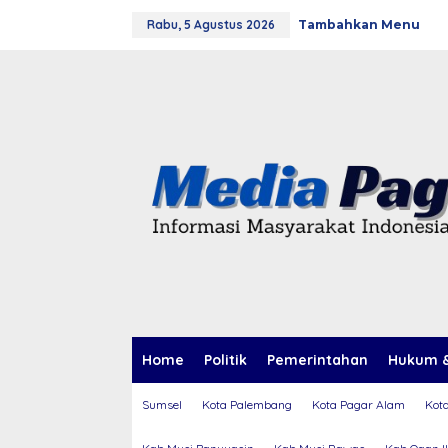
L
Rabu, 5 Agustus 2026
Tambahkan Menu
e
w
a
t
i
k
e
k
o
n
t
e
n
Home
Politik
Pemerintahan
Hukum &
Sumsel
Kota Palembang
Kota Pagar Alam
Kot