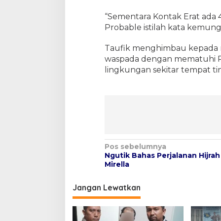
“Sementara Kontak Erat ada 
Probable istilah kata kemun
Taufik menghimbau kepada m
waspada dengan mematuhi Pr
lingkungan sekitar tempat tin
N
Pos sebelumnya
Ngutik Bahas Perjalanan Hijra
a
Mirella
v
i
Jangan Lewatkan
g
a