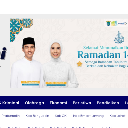
 Kriminal
Olahraga
Ekonomi
Peristiwa
Pendidikan
L
a Prabumulih
Kab Banyuasin
Kab OKI
Kab Empat Lawang
Kab Lahat