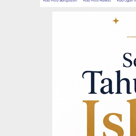
Kab Musi Banyuasin
Kab Musi Rawas
Kab Ogan Il