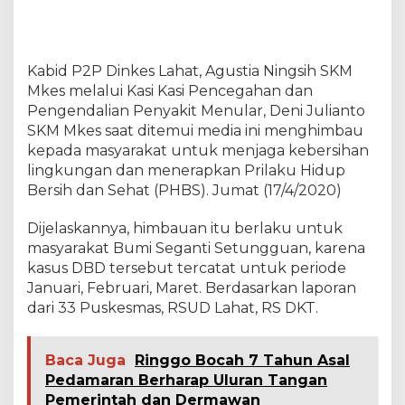
A
b
a
t
Kabid P2P Dinkes Lahat, Agustia Ningsih SKM
e
Mkes melalui Kasi Kasi Pencegahan dan
D
Pengendalian Penyakit Menular, Deni Julianto
a
n
SKM Mkes saat ditemui media ini menghimbau
F
kepada masyarakat untuk menjaga kebersihan
o
lingkungan dan menerapkan Prilaku Hidup
g
Bersih dan Sehat (PHBS). Jumat (17/4/2020)
g
i
n
Dijelaskannya, himbauan itu berlaku untuk
g
masyarakat Bumi Seganti Setungguan, karena
.
kasus DBD tersebut tercatat untuk periode
Januari, Februari, Maret. Berdasarkan laporan
dari 33 Puskesmas, RSUD Lahat, RS DKT.
Baca Juga
Ringgo Bocah 7 Tahun Asal
Pedamaran Berharap Uluran Tangan
Pemerintah dan Dermawan