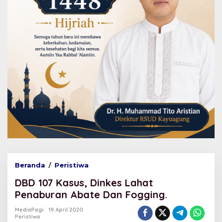
Beranda
/
Peristiwa
D
B
DBD 107 Kasus, Dinkes Lahat
D
1
Penaburan Abate Dan Fogging.
0
7
MediaPagi
19 April 2020
Peristiwa
K