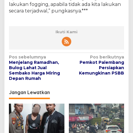
lakukan fogging, apabila tidak ada kita lakukan
secara terjadwal,” pungkasnya.***
Ikuti Kami
N
Pos sebelumnya
Pos berikutnya
Menjelang Ramadhan,
Pemkot Palembang
a
Bulog Lahat Jual
Persiapkan
v
Sembako Harga Miring
Kemungkinan PSBB
Depan Rumah
i
g
Jangan Lewatkan
a
s
i
p