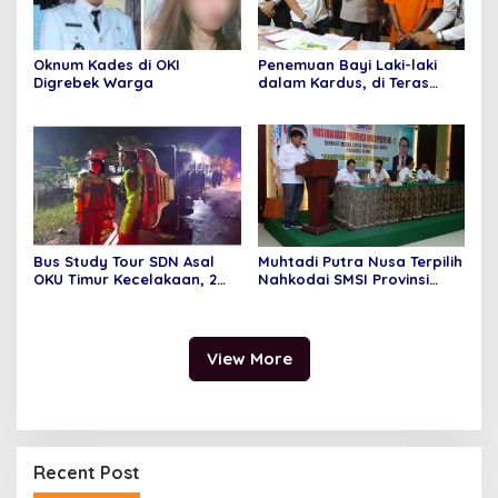
Oknum Kades di OKI
Penemuan Bayi Laki-laki
Digrebek Warga
dalam Kardus, di Teras
Rumah Warga
Bus Study Tour SDN Asal
Muhtadi Putra Nusa Terpilih
OKU Timur Kecelakaan, 2
Nahkodai SMSI Provinsi
Orang Meninggal Dunia
Jambi Secara Aklamasi
View More
Recent Post