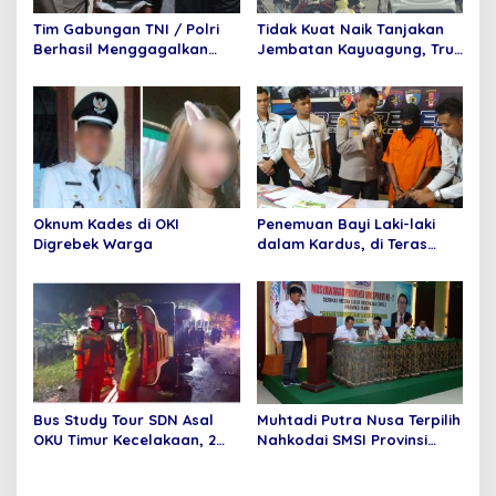
o
s
Tim Gabungan TNI / Polri
Tidak Kuat Naik Tanjakan
Berhasil Menggagalkan
Jembatan Kayuagung, Truk
Penyelundupan 6 Paket
Mundur Tabrak Toko Mas
Sabu dan 6 Paket pil
Purnama
Ekstasi Di Bandara
Internasional Minangkabau
Oknum Kades di OKI
Penemuan Bayi Laki-laki
Digrebek Warga
dalam Kardus, di Teras
Rumah Warga
Bus Study Tour SDN Asal
Muhtadi Putra Nusa Terpilih
OKU Timur Kecelakaan, 2
Nahkodai SMSI Provinsi
Orang Meninggal Dunia
Jambi Secara Aklamasi