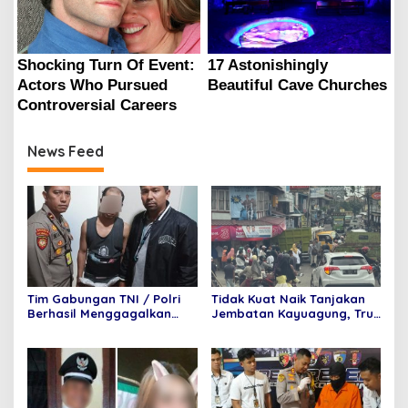
News Feed
Tim Gabungan TNI / Polri
Tidak Kuat Naik Tanjakan
Berhasil Menggagalkan
Jembatan Kayuagung, Truk
Penyelundupan 6 Paket
Mundur Tabrak Toko Mas
Sabu dan 6 Paket pil
Purnama
Ekstasi Di Bandara
Internasional Minangkabau