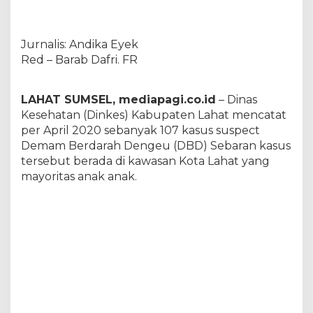
a
s
u
Jurnalis: Andika Eyek
s
,
Red – Barab Dafri. FR
D
i
n
LAHAT SUMSEL, mediapagi.co.id
– Dinas
k
Kesehatan (Dinkes) Kabupaten Lahat mencatat
e
per April 2020 sebanyak 107 kasus suspect
s
Demam Berdarah Dengeu (DBD) Sebaran kasus
L
a
tersebut berada di kawasan Kota Lahat yang
h
mayoritas anak anak.
a
t
P
e
n
a
b
u
r
a
n