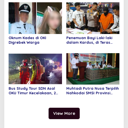
Sabu dan 6 Paket pil
Purnama
Ekstasi Di Bandara
Internasional Minangkabau
Oknum Kades di OKI
Penemuan Bayi Laki-laki
Digrebek Warga
dalam Kardus, di Teras
Rumah Warga
Bus Study Tour SDN Asal
Muhtadi Putra Nusa Terpilih
OKU Timur Kecelakaan, 2
Nahkodai SMSI Provinsi
Orang Meninggal Dunia
Jambi Secara Aklamasi
View More