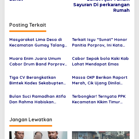
v
Sayuran Di perkarangan
i
Rumah
g
Posting Terkait
a
s
Masyarakat Lima Desa di
Terkait Isyu “Sunat” Honor
i
Kecamatan Gumay Talang
Panitia Porprov, Ini Kata
p
Keluhkan Kerusakan Jalan
Pihak Koni Lahat
Muara Enim Juara Umum
Cabor Sepak bola Kaki Kab
o
Cabor Drum Band Porprov
Lahat Mendapat Emas
s
2023
Tiga CV Berangkatkan
Massa OKP Berikan Raport
Bimtek Kades Sekabupten
Merah, Cik Ujang Dinilai
Lahat Anggaran 17 Juta
Gagal Membangun Lahat.
Per Orang
Bulan Suci Ramadhan Atifa
Terbongkar! Ternyata PPK
Dan Rahma Habiskan
Kecamatan Kikim Timur
Waktu Dengan Baca Al-
Yang Mengubah Nama
qur’an.
Sekretariat PPS
Jangan Lewatkan