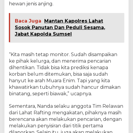
hewan jenis anjing.
t
i
k
Baca Juga
Mantan Kapolres Lahat
a
n
Sosok Panutan Dan Peduli Sesama,
Jabat Kapolda Sumsel
“Kita masih tetap monitor. Sudah disampaikan
ke pihak kelurga, dan menerima pencarian
dihentikan. Tidak bisa kita prediksi kenapa
korban belum ditemukan, bisa saja sudah
hanyut ke arah Muara Enim. Tapi yang kita
khawatirkan tubuhnya sudah hancur dimakan
binatang, seperti biawak,” ucapnya.
Sementara, Nanda selaku anggota Tim Relawan
dari Lahat Rafting mengakatan, pihaknya masih
berencana akan melakukan pencarian, dengan
melakukan penyisiran dari titik pertama
dilaporkan. Selain itu, juga akan melakukan