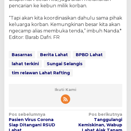
pencarian ke kebun milik korban.
“Tapi akan kita koordinasikan dahulu sama pihak
keluarga korban. Kemungkinan besar kita akan
ngecamp alias membuka tenda,” imbuh Nanda.*
Editor: Barab Dafri. FR
Basarnas
Berita Lahat
BPBD Lahat
lahat terkini
Sungai Selangis
tim relawan Lahat Rafting
Ikuti Kami
N
Pos sebelumnya
Pos berikutnya
Pasien Virus Corona
Tanggulangi
a
Siap Ditangani RSUD
Kemiskinan, Wabup
Lahat
Lahat Ajak Tanam