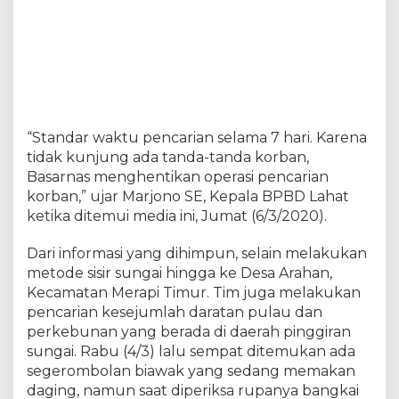
S
u
n
g
a
i
S
e
“Standar waktu pencarian selama 7 hari. Karena
l
tidak kunjung ada tanda-tanda korban,
a
n
Basarnas menghentikan operasi pencarian
g
korban,” ujar Marjono SE, Kepala BPBD Lahat
i
ketika ditemui media ini, Jumat (6/3/2020).
s
,
Dari informasi yang dihimpun, selain melakukan
L
a
metode sisir sungai hingga ke Desa Arahan,
h
Kecamatan Merapi Timur. Tim juga melakukan
a
pencarian kesejumlah daratan pulau dan
t
perkebunan yang berada di daerah pinggiran
D
i
sungai. Rabu (4/3) lalu sempat ditemukan ada
h
segerombolan biawak yang sedang memakan
e
daging, namun saat diperiksa rupanya bangkai
n