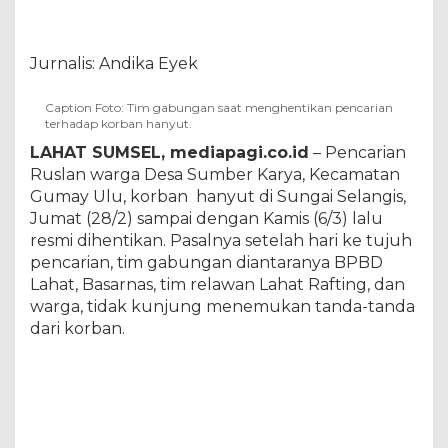
u
j
u
Jurnalis: Andika Eyek
h
P
e
Caption Foto: Tim gabungan saat menghentikan pencarian
n
terhadap korban hanyut.
c
LAHAT SUMSEL, mediapagi.co.id
– Pencarian
a
Ruslan warga Desa Sumber Karya, Kecamatan
r
i
Gumay Ulu, korban hanyut di Sungai Selangis,
a
Jumat (28/2) sampai dengan Kamis (6/3) lalu
n
resmi dihentikan. Pasalnya setelah hari ke tujuh
K
pencarian, tim gabungan diantaranya BPBD
o
r
Lahat, Basarnas, tim relawan Lahat Rafting, dan
b
warga, tidak kunjung menemukan tanda-tanda
a
dari korban.
n
H
a
n
y
u
t