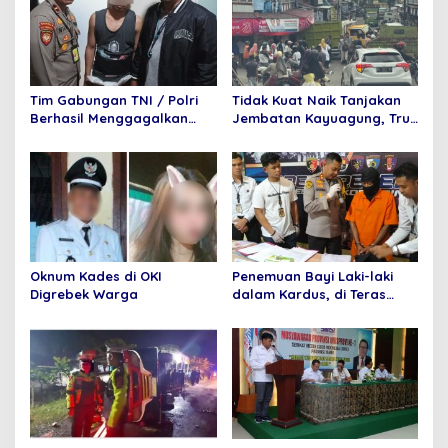
Tim Gabungan TNI / Polri
Tidak Kuat Naik Tanjakan
Berhasil Menggagalkan
Jembatan Kayuagung, Truk
Penyelundupan 6 Paket
Mundur Tabrak Toko Mas
Sabu dan 6 Paket pil
Purnama
Ekstasi Di Bandara
Internasional Minangkabau
Oknum Kades di OKI
Penemuan Bayi Laki-laki
Digrebek Warga
dalam Kardus, di Teras
Rumah Warga