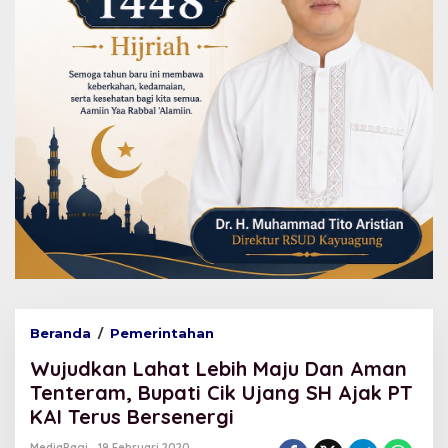
Beranda
/
Pemerintahan
W
u
Wujudkan Lahat Lebih Maju Dan Aman
j
u
Tenteram, Bupati Cik Ujang SH Ajak PT
d
KAI Terus Bersenergi
k
a
MediaPagi
19 Februari 2020