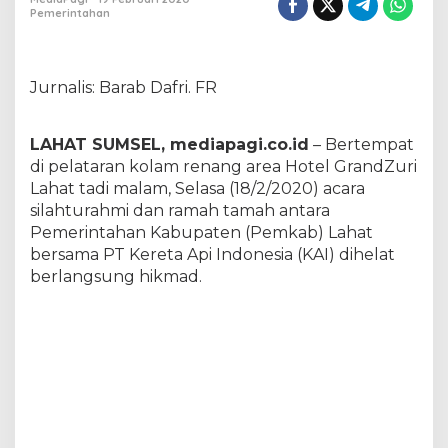
n
Pemerintahan
L
a
h
a
Jurnalis: Barab Dafri. FR
t
L
e
LAHAT SUMSEL, mediapagi.co.id
– Bertempat
b
di pelataran kolam renang area Hotel GrandZuri
i
Lahat tadi malam, Selasa (18/2/2020) acara
h
silahturahmi dan ramah tamah antara
M
a
Pemerintahan Kabupaten (Pemkab) Lahat
j
bersama PT Kereta Api Indonesia (KAI) dihelat
u
berlangsung hikmad.
D
a
n
A
m
a
n
T
e
n