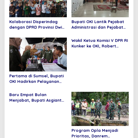
Kolaborasi Disperindag
Bupati OKI Lantik Pejabat
dengan DPRD Provinsi Dwi
Administrasi dan Pejabat
Septaria ,S.E Gelar operasi
Fungsional
pasar murah,Bupati
Wakil Ketua Komisi V DPR RI
Asgianto, S.T berikan
Kunker ke OKI, Robert
Apresiasi
Rouw; Pemenuhan SPM
Tidak Bisa di Tawar
Pertama di Sumsel, Bupati
OKI Hadirkan Pelayanan
Terpadu di Kecamatan
Baru Empat Bulan
Menjabat, Bupati Asgianto
Mampu Membawa Pulang
Dana Ratusan Miliar Dari
Pemerintah Pusat
Program Opla Menjadi
Prioritas, Danrem