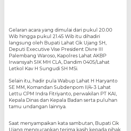
t
e
r
a
m
Gelaran acara yang dimulai dari pukul 20.00
,
B
Wib hingga pukul 21.45 Wib itu dihadiri
u
langsung oleh Bupati Lahat Cik Ujang SH,
p
Deputi Executive Vise President Divre III
a
Palembang Waroso, Kapolres Lahat AKBP
t
Irwansyah SIK MH CLA, Dandim 0405/Lahat
i
C
Letkol Kav H Sungudi SH MSi.
i
k
Selain itu, hadir pula Wabup Lahat H Haryanto
U
SE MM, Komandan Subdenpom II/4-3 Lahat
j
Lettu CPM Indra Fitriyanto, perwakilan PT KAI,
a
n
Kepala Dinas dan Kepala Badan serta puluhan
g
tamu undangan lainnya.
S
H
A
Saat menyampaikan kata sambutan, Bupati Cik
j
Ujang mengucapkan terima kasih kepada pihak
a