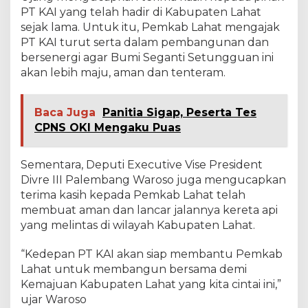
k
PT KAI yang telah hadir di Kabupaten Lahat
P
sejak lama. Untuk itu, Pemkab Lahat mengajak
T
PT KAI turut serta dalam pembangunan dan
K
bersenergi agar Bumi Seganti Setungguan ini
A
akan lebih maju, aman dan tenteram.
I
T
e
r
Baca Juga
Panitia Sigap, Peserta Tes
u
CPNS OKI Mengaku Puas
s
B
e
Sementara, Deputi Executive Vise President
r
Divre III Palembang Waroso juga mengucapkan
s
terima kasih kepada Pemkab Lahat telah
e
n
membuat aman dan lancar jalannya kereta api
e
yang melintas di wilayah Kabupaten Lahat.
r
g
“Kedepan PT KAI akan siap membantu Pemkab
i
Lahat untuk membangun bersama demi
Kemajuan Kabupaten Lahat yang kita cintai ini,”
ujar Waroso