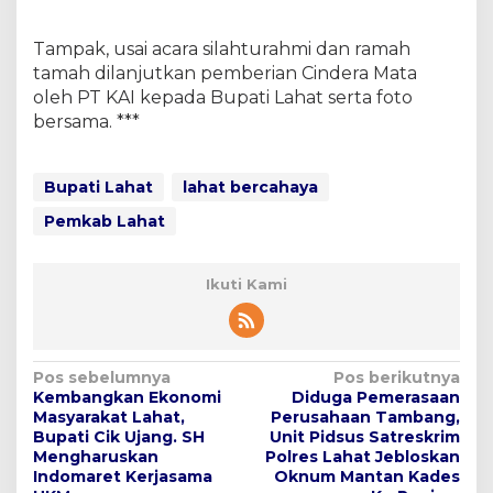
Tampak, usai acara silahturahmi dan ramah
tamah dilanjutkan pemberian Cindera Mata
oleh PT KAI kepada Bupati Lahat serta foto
bersama. ***
Bupati Lahat
lahat bercahaya
Pemkab Lahat
Ikuti Kami
N
Pos sebelumnya
Pos berikutnya
Kembangkan Ekonomi
Diduga Pemerasaan
a
Masyarakat Lahat,
Perusahaan Tambang,
v
Bupati Cik Ujang. SH
Unit Pidsus Satreskrim
Mengharuskan
Polres Lahat Jebloskan
i
Indomaret Kerjasama
Oknum Mantan Kades