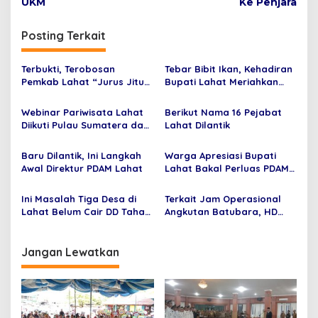
UKM
Ke Penjara
g
a
Posting Terkait
s
i
Terbukti, Terobosan
Tebar Bibit Ikan, Kehadiran
p
Pemkab Lahat “Jurus Jitu”
Bupati Lahat Meriahkan
Kejar PAD
Bekarang
o
Webinar Pariwisata Lahat
Berikut Nama 16 Pejabat
s
Diikuti Pulau Sumatera dan
Lahat Dilantik
Jawa
Baru Dilantik, Ini Langkah
Warga Apresiasi Bupati
Awal Direktur PDAM Lahat
Lahat Bakal Perluas PDAM
Ke Merapi Area
Ini Masalah Tiga Desa di
Terkait Jam Operasional
Lahat Belum Cair DD Tahap
Angkutan Batubara, HD
1
Segera Bentuk Timsus
Jangan Lewatkan