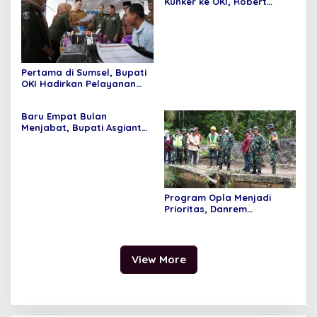
Kunker ke OKI, Robert
Apresiasi
Rouw; Pemenuhan SPM
Tidak Bisa di Tawar
Pertama di Sumsel, Bupati
OKI Hadirkan Pelayanan
Terpadu di Kecamatan
Baru Empat Bulan
Menjabat, Bupati Asgianto
Mampu Membawa Pulang
Dana Ratusan Miliar Dari
Pemerintah Pusat
Program Opla Menjadi
Prioritas, Danrem
044/Gapo Tinjau Lokasi
Opla Muara Sugihan
View More