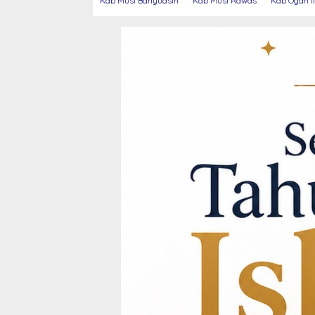
Kab Musi Banyuasin
Kab Musi Rawas
Kab Ogan Il