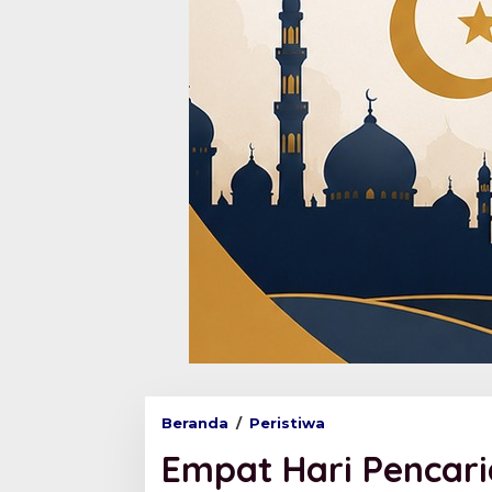
Beranda
/
Peristiwa
E
m
Empat Hari Pencar
p
a