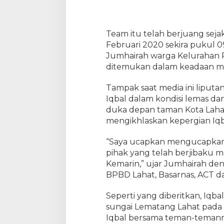
D
i
t
e
Team itu telah berjuang sejak 
m
Februari 2020 sekira pukul 0
u
Jumhairah warga Kelurahan 
k
ditemukan dalam keadaan me
a
n
S
Tampak saat media ini liputa
u
Iqbal dalam kondisi lemas da
n
duka depan taman Kota Laha
g
mengikhlaskan kepergian Iq
a
i
L
“Saya ucapkan mengucapkan t
e
pihak yang telah berjibaku 
m
Kemarin,” ujar Jumhairah d
a
BPBD Lahat, Basarnas, ACT da
t
a
n
Seperti yang diberitkan, Iqb
g
sungai Lematang Lahat pada 8
D
Iqbal bersama teman-temann
e