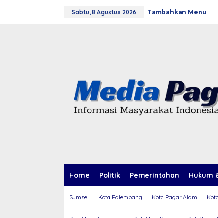
L
Sabtu, 8 Agustus 2026
Tambahkan Menu
e
w
a
t
i
k
e
k
o
n
t
e
n
Home
Politik
Pemerintahan
Hukum &
Sumsel
Kota Palembang
Kota Pagar Alam
Kot