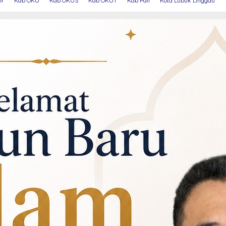
ir
Kab OKU
Kab OKUS
Kab OKUT
Kab Pali
Kota Lubuk Linggau