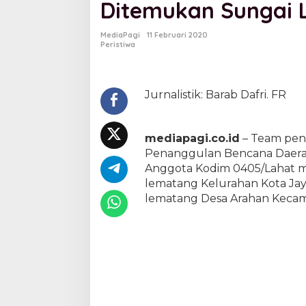
Ditemukan Sungai 
t
H
a
MediaPagi
11 Februari 2020
r
Peristiwa
i
P
e
n
Jurnalistik: Barab Dafri. FR
c
a
r
mediapagi.co.id
– Team penc
i
Penanggulan Bencana Daerah
a
n
Anggota Kodim 0405/Lahat m
B
lematang Kelurahan Kota Jay
o
lematang Desa Arahan Kecam
c
a
h
H
a
n
y
u
t