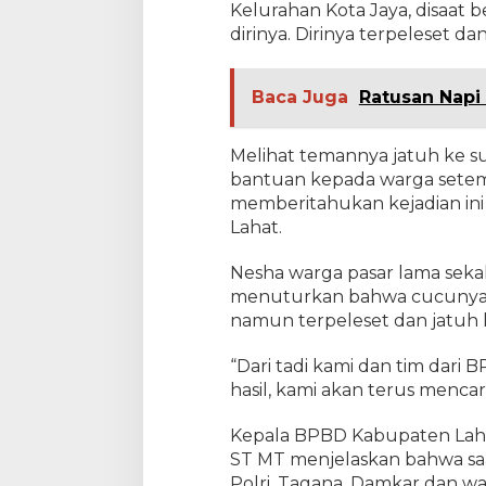
Kelurahan Kota Jaya, disaat 
s
dirinya. Dirinya terpeleset d
a
A
r
a
Baca Juga
Ratusan Napi
h
a
n
Melihat temannya jatuh ke s
bantuan kepada warga setemp
memberitahukan kejadian ini
Lahat.
Nesha warga pasar lama sek
menuturkan bahwa cucunya 
namun terpeleset dan jatuh 
“Dari tadi kami dan tim da
hasil, kami akan terus mencar
Kepala BPBD Kabupaten Lahat
ST MT menjelaskan bahwa saa
Polri, Tagana, Damkar dan wa