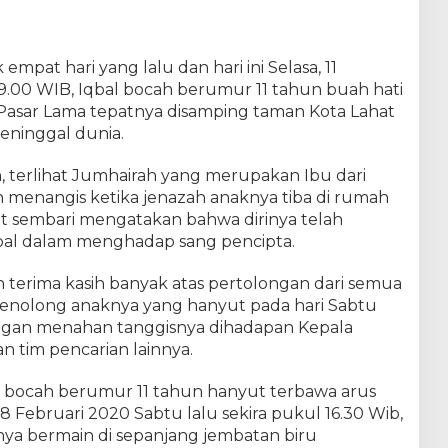
empat hari yang lalu dan hari ini Selasa, 11
9.00 WIB, Iqbal bocah berumur 11 tahun buah hati
Pasar Lama tepatnya disamping taman Kota Lahat
ninggal dunia.
n, terlihat Jumhairah yang merupakan Ibu dari
n menangis ketika jenazah anaknya tiba di rumah
t sembari mengatakan bahwa dirinya telah
bal dalam menghadap sang pencipta.
erima kasih banyak atas pertolongan dari semua
menolong anaknya yang hanyut pada hari Sabtu
engan menahan tanggisnya dihadapan Kepala
n tim pencarian lainnya.
al bocah berumur 11 tahun hanyut terbawa arus
 Februari 2020 Sabtu lalu sekira pukul 16.30 Wib,
ya bermain di sepanjang jembatan biru