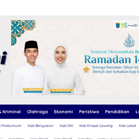
 Kriminal
Olahraga
Ekonomi
Peristiwa
Pendidikan
L
a Prabumulih
Kab Banyuasin
Kab OKI
Kab Empat Lawang
Kab Lahat