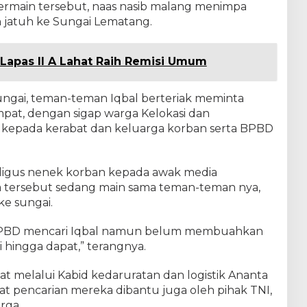
bermain tersebut, naas nasib malang menimpa
an jatuh ke Sungai Lematang.
 Lapas II A Lahat Raih Remisi Umum
ungai, teman-teman Iqbal berteriak meminta
at, dengan sigap warga Kelokasi dan
 kepada kerabat dan keluarga korban serta BPBD
aligus nenek korban kepada awak media
tersebut sedang main sama teman-teman nya,
ke sungai.
ri BPBD mencari Iqbal namun belum membuahkan
i hingga dapat,” terangnya.
 melalui Kabid kedaruratan dan logistik Ananta
t pencarian mereka dibantu juga oleh pihak TNI,
rga.