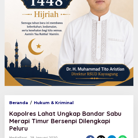
Beranda
/
Hukum & Kriminal
K
a
Kapolres Lahat Ungkap Bandar Sabu
p
o
Merapi Timur Bersenpi Dilengkapi
l
Peluru
r
e
MediaPagi
29 Januari 2020