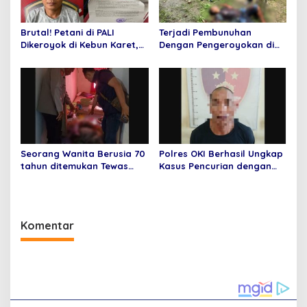
Brutal! Petani di PALI
Terjadi Pembunuhan
Dikeroyok di Kebun Karet,
Dengan Pengeroyokan di
Pelaku Ditangkap Tim
Desa Pulauan
Beruang Hitam
Seorang Wanita Berusia 70
Polres OKI Berhasil Ungkap
tahun ditemukan Tewas
Kasus Pencurian dengan
Mengenaskan di Dalam
Kekerasan yang Terjadi di
Rumahnya
Desa Jungkal
Komentar