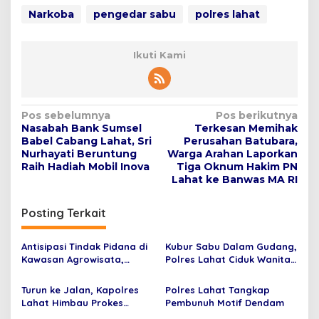
Narkoba
pengedar sabu
polres lahat
Ikuti Kami
N
Pos sebelumnya
Pos berikutnya
Nasabah Bank Sumsel
Terkesan Memihak
a
Babel Cabang Lahat, Sri
Perusahan Batubara,
v
Nurhayati Beruntung
Warga Arahan Laporkan
Raih Hadiah Mobil Inova
Tiga Oknum Hakim PN
i
Lahat ke Banwas MA RI
g
Posting Terkait
a
s
Antisipasi Tindak Pidana di
Kubur Sabu Dalam Gudang,
i
Kawasan Agrowisata,
Polres Lahat Ciduk Wanita
p
Polres Lahat Lakukan Giat
Ini
Monitoring
Turun ke Jalan, Kapolres
Polres Lahat Tangkap
o
Lahat Himbau Prokes
Pembunuh Motif Dendam
s
Covid-19