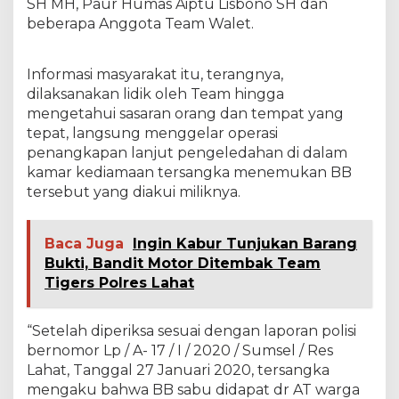
SH MH, Paur Humas Aiptu Lisbono SH dan
i
beberapa Anggota Team Walet.
P
e
l
Informasi masyarakat itu, terangnya,
u
dilaksanakan lidik oleh Team hingga
r
u
mengetahui sasaran orang dan tempat yang
tepat, langsung menggelar operasi
penangkapan lanjut pengeledahan di dalam
kamar kediamaan tersangka menemukan BB
tersebut yang diakui miliknya.
Baca Juga
Ingin Kabur Tunjukan Barang
Bukti, Bandit Motor Ditembak Team
Tigers Polres Lahat
“Setelah diperiksa sesuai dengan laporan polisi
bernomor Lp / A- 17 / I / 2020 / Sumsel / Res
Lahat, Tanggal 27 Januari 2020, tersangka
mengaku bahwa BB sabu didapat dr AT warga