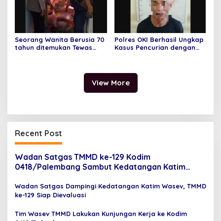
Seorang Wanita Berusia 70
Polres OKI Berhasil Ungkap
tahun ditemukan Tewas
Kasus Pencurian dengan
Mengenaskan di Dalam
Kekerasan yang Terjadi di
Rumahnya
Desa Jungkal
View More
Recent Post
Wadan Satgas TMMD ke-129 Kodim
0418/Palembang Sambut Kedatangan Katim
Wasev di Bandara SMB II
Wadan Satgas Dampingi Kedatangan Katim Wasev, TMMD
ke-129 Siap Dievaluasi
Tim Wasev TMMD Lakukan Kunjungan Kerja ke Kodim