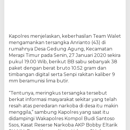
a
p
i
T
i
m
u
Kapolres menjelaskan, keberhasilan Team Walet
r
mengamankan tersangka Anrianto (43) di
B
rumahnya Desa Gedung Agung, Kecamatan
e
Merapi Timur pada Senin, 27 Januari 2020 sekira
r
pukul 19.00 Wib, berikut BB sabu sebanyak 38
s
e
paket dengan berat bruto 10.52 gram dan
n
timbangan digital serta Senpi rakitan kaliber 9
p
mm beramunisi lima butir.
i
D
“Tentunya, meringkus tersangka tersebut
i
l
berkat informasi masyarakat sekitar yang telah
e
resah atas peredaran narkoba di desa itu makin
n
menggila,” sambung Kapolres yang saat itu
g
didampingi Wakapolres Kompol Budi Santoso
k
a
Ssos, Kasat Reserse Narkoba AKP Bobby Eltarik
p