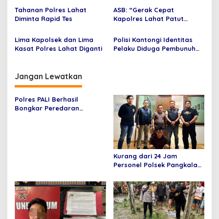
Tahanan Polres Lahat
ASB: “Gerak Cepat
Diminta Rapid Tes
Kapolres Lahat Patut
Diapresiasi”
Lima Kapolsek dan Lima
Polisi Kantongi Identitas
Kasat Polres Lahat Diganti
Pelaku Diduga Pembunuh
Wanita di Gumay Talang
Jangan Lewatkan
Polres PALI Berhasil
Bongkar Peredaran
Narkoba, Tersangka
Diamankan dengan Barang
Bukti Sabu 4,50 Gram
Kurang dari 24 Jam
Personel Polsek Pangkalan
Lampam Berhasil Tangkap
Pelaku Pembunuhan yang
Terjadi di Desa Pulauwan