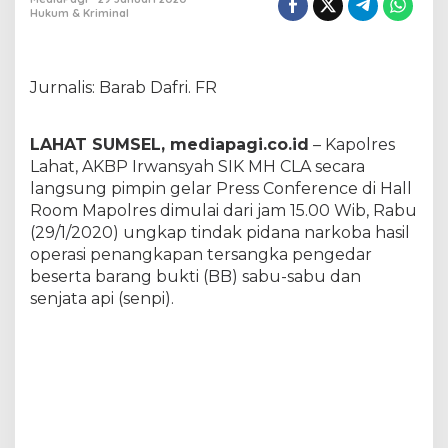
s
Hukum & Kriminal
L
a
h
a
Jurnalis: Barab Dafri. FR
t
U
n
LAHAT SUMSEL, mediapagi.co.id
– Kapolres
g
Lahat, AKBP Irwansyah SIK MH CLA secara
k
langsung pimpin gelar Press Conference di Hall
a
Room Mapolres dimulai dari jam 15.00 Wib, Rabu
p
B
(29/1/2020) ungkap tindak pidana narkoba hasil
a
operasi penangkapan tersangka pengedar
n
beserta barang bukti (BB) sabu-sabu dan
d
senjata api (senpi).
a
r
S
a
b
u
M
e
r