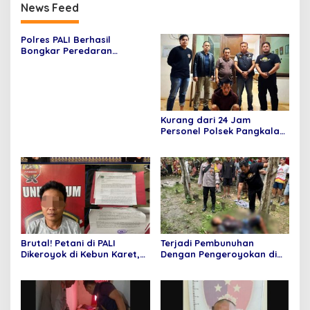
News Feed
Polres PALI Berhasil
Bongkar Peredaran
Narkoba, Tersangka
Diamankan dengan Barang
Bukti Sabu 4,50 Gram
Kurang dari 24 Jam
Personel Polsek Pangkalan
Lampam Berhasil Tangkap
Pelaku Pembunuhan yang
Terjadi di Desa Pulauwan
Brutal! Petani di PALI
Terjadi Pembunuhan
Dikeroyok di Kebun Karet,
Dengan Pengeroyokan di
Pelaku Ditangkap Tim
Desa Pulauan
Beruang Hitam