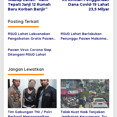
a
Tepati Janji 12 Rumah
Dana Covid-19 Lahat
v
Baru Korban Banjir”
23,5 Milyar
i
Posting Terkait
g
a
RSUD Lahat Laksanakan
RSUD Lahat Berlakukan
s
Pengobatan Gratis Pasien
Penunggu Pasien Maksimal
Stadium Lanjut
Satu Orang Hingga 31
i
Maret 2020
Pasien Virus Corona Siap
p
Ditangani RSUD Lahat
o
s
Jangan Lewatkan
Tim Gabungan TNI / Polri
Tidak Kuat Naik Tanjakan
Berhasil Menggagalkan
Jembatan Kayuagung, Truk