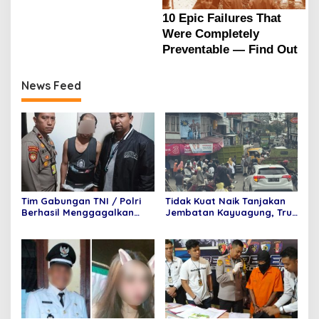
News Feed
Tim Gabungan TNI / Polri
Tidak Kuat Naik Tanjakan
Berhasil Menggagalkan
Jembatan Kayuagung, Truk
Penyelundupan 6 Paket
Mundur Tabrak Toko Mas
Sabu dan 6 Paket pil
Purnama
Ekstasi Di Bandara
Internasional Minangkabau