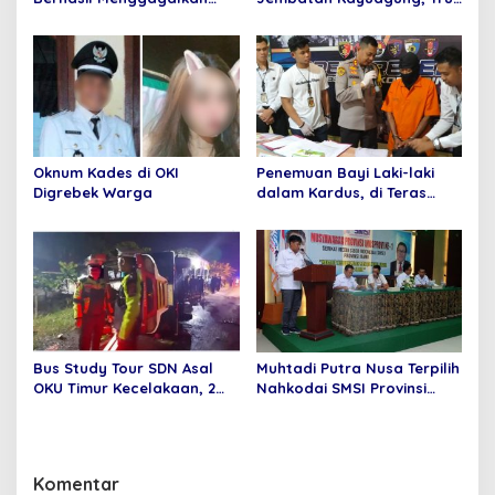
Penyelundupan 6 Paket
Mundur Tabrak Toko Mas
Sabu dan 6 Paket pil
Purnama
Ekstasi Di Bandara
Internasional Minangkabau
Oknum Kades di OKI
Penemuan Bayi Laki-laki
Digrebek Warga
dalam Kardus, di Teras
Rumah Warga
Bus Study Tour SDN Asal
Muhtadi Putra Nusa Terpilih
OKU Timur Kecelakaan, 2
Nahkodai SMSI Provinsi
Orang Meninggal Dunia
Jambi Secara Aklamasi
Komentar