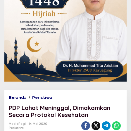
Beranda
/
Peristiwa
P
D
PDP Lahat Meninggal, Dimakamkan
P
L
Secara Protokol Kesehatan
a
h
MediaPagi
14 Mei 2020
Peristiwa
a