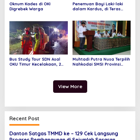
Oknum Kades di OKI
Penemuan Bayi Laki-laki
Digrebek Warga
dalam Kardus, di Teras
Rumah Warga
Bus Study Tour SDN Asal
Muhtadi Putra Nusa Terpilih
OKU Timur Kecelakaan, 2
Nahkodai SMSI Provinsi
Orang Meninggal Dunia
Jambi Secara Aklamasi
View More
Recent Post
Danton Satgas TMMD ke – 129 Cek Langsung
Progres Pembangunan di Sejumlah Sasaran