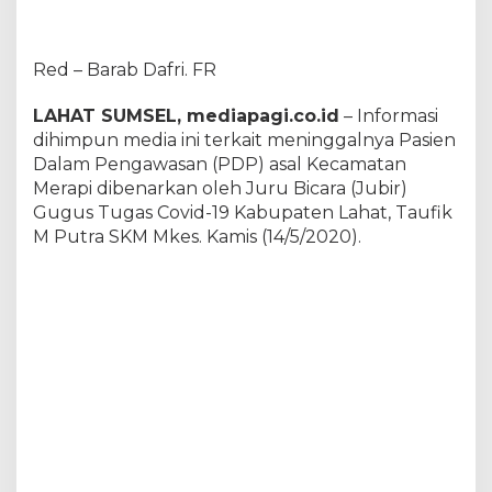
t
M
e
Red – Barab Dafri. FR
n
i
n
LAHAT SUMSEL, mediapagi.co.id
– Informasi
g
dihimpun media ini terkait meninggalnya Pasien
g
Dalam Pengawasan (PDP) asal Kecamatan
a
Merapi dibenarkan oleh Juru Bicara (Jubir)
l
,
Gugus Tugas Covid-19 Kabupaten Lahat, Taufik
D
M Putra SKM Mkes. Kamis (14/5/2020).
i
m
a
k
a
m
k
a
n
S
e
c
a