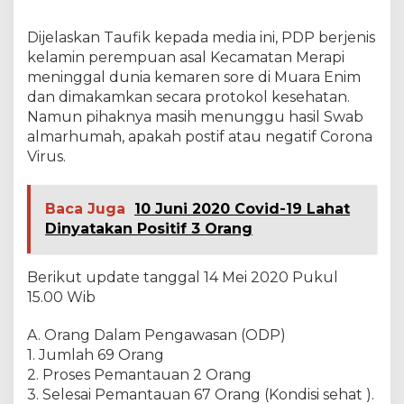
r
a
Dijelaskan Taufik kepada media ini, PDP berjenis
P
kelamin perempuan asal Kecamatan Merapi
r
meninggal dunia kemaren sore di Muara Enim
o
t
dan dimakamkan secara protokol kesehatan.
o
Namun pihaknya masih menunggu hasil Swab
k
almarhumah, apakah postif atau negatif Corona
o
Virus.
l
K
e
s
Baca Juga
10 Juni 2020 Covid-19 Lahat
e
Dinyatakan Positif 3 Orang
h
a
t
Berikut update tanggal 14 Mei 2020 Pukul
a
15.00 Wib
n
A. Orang Dalam Pengawasan (ODP)
1. Jumlah 69 Orang
2. Proses Pemantauan 2 Orang
3. Selesai Pemantauan 67 Orang (Kondisi sehat ).