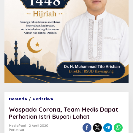
Beranda
/
Peristiwa
W
a
Waspada Corona, Team Medis Dapat
s
p
Perhatian Istri Bupati Lahat
a
d
MediaPagi
2 April 2020
Peristiwa
a