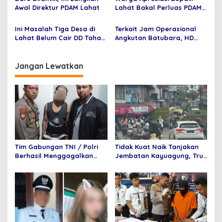
Awal Direktur PDAM Lahat
Lahat Bakal Perluas PDAM
Ke Merapi Area
Ini Masalah Tiga Desa di
Terkait Jam Operasional
Lahat Belum Cair DD Tahap
Angkutan Batubara, HD
1
Segera Bentuk Timsus
Jangan Lewatkan
Tim Gabungan TNI / Polri
Tidak Kuat Naik Tanjakan
Berhasil Menggagalkan
Jembatan Kayuagung, Truk
Penyelundupan 6 Paket
Mundur Tabrak Toko Mas
Sabu dan 6 Paket pil
Purnama
Ekstasi Di Bandara
Internasional Minangkabau