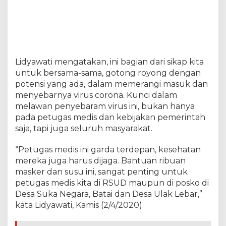
a
t
i
a
n
I
Lidyawati mengatakan, ini bagian dari sikap kita
s
t
untuk bersama-sama, gotong royong dengan
r
potensi yang ada, dalam memerangi masuk dan
i
menyebarnya virus corona. Kunci dalam
B
melawan penyebaram virus ini, bukan hanya
u
p
pada petugas medis dan kebijakan pemerintah
a
saja, tapi juga seluruh masyarakat.
t
i
“Petugas medis ini garda terdepan, kesehatan
L
mereka juga harus dijaga. Bantuan ribuan
a
h
masker dan susu ini, sangat penting untuk
a
petugas medis kita di RSUD maupun di posko di
t
Desa Suka Negara, Batai dan Desa Ulak Lebar,”
kata Lidyawati, Kamis (2/4/2020).