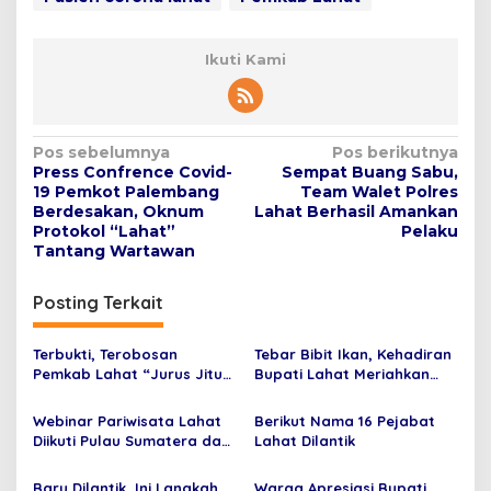
Ikuti Kami
N
Pos sebelumnya
Pos berikutnya
Press Confrence Covid-
Sempat Buang Sabu,
a
19 Pemkot Palembang
Team Walet Polres
v
Berdesakan, Oknum
Lahat Berhasil Amankan
Protokol “Lahat”
Pelaku
i
Tantang Wartawan
g
Posting Terkait
a
s
Terbukti, Terobosan
Tebar Bibit Ikan, Kehadiran
i
Pemkab Lahat “Jurus Jitu”
Bupati Lahat Meriahkan
p
Kejar PAD
Bekarang
Webinar Pariwisata Lahat
Berikut Nama 16 Pejabat
o
Diikuti Pulau Sumatera dan
Lahat Dilantik
s
Jawa
Baru Dilantik, Ini Langkah
Warga Apresiasi Bupati