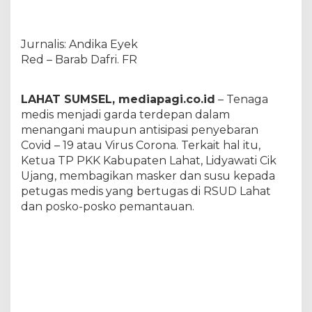
C
o
r
Jurnalis: Andika Eyek
o
n
Red – Barab Dafri. FR
a
,
T
LAHAT SUMSEL, mediapagi.co.id
– Tenaga
e
medis menjadi garda terdepan dalam
a
menangani maupun antisipasi penyebaran
m
Covid – 19 atau Virus Corona. Terkait hal itu,
M
e
Ketua TP PKK Kabupaten Lahat, Lidyawati Cik
d
Ujang, membagikan masker dan susu kepada
i
petugas medis yang bertugas di RSUD Lahat
s
dan posko-posko pemantauan.
D
a
p
a
t
P
e
r
h