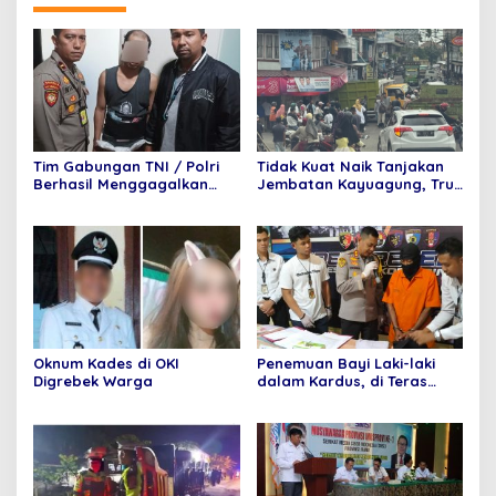
Tim Gabungan TNI / Polri
Tidak Kuat Naik Tanjakan
Berhasil Menggagalkan
Jembatan Kayuagung, Truk
Penyelundupan 6 Paket
Mundur Tabrak Toko Mas
Sabu dan 6 Paket pil
Purnama
Ekstasi Di Bandara
Internasional Minangkabau
Oknum Kades di OKI
Penemuan Bayi Laki-laki
Digrebek Warga
dalam Kardus, di Teras
Rumah Warga